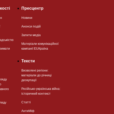
кості
Пресцентр
ян
Новини
ї
Анонси подій
Запити медіа
адськістю
Матеріали комунікаційної
римати
кампанії EUКраїна
Тексти
Визволені регіони:
матеріали до річниці
гляду
деокупації
о
Російсько-українська війна:
авного
історичний контекст
Статті
гляду
АнтиМіф