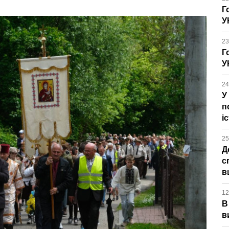
Г
У
23
Г
У
24
У
п
і
25
Д
с
в
12
В
в