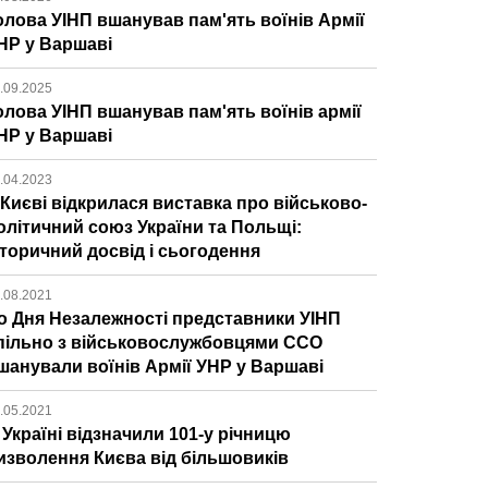
олова УІНП вшанував пам'ять воїнів Армії
НР у Варшаві
.09.2025
олова УІНП вшанував пам'ять воїнів армії
НР у Варшаві
.04.2023
 Києві відкрилася виставка про військово-
олітичний союз України та Польщі:
сторичний досвід і сьогодення
.08.2021
о Дня Незалежності представники УІНП
пільно з військовослужбовцями ССО
шанували воїнів Армії УНР у Варшаві
.05.2021
 Україні відзначили 101-у річницю
изволення Києва від більшовиків