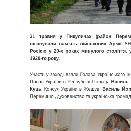
31 травня у Пикуличах (район Переми
вшанували пам’ять військових Армії УН
Росією у 20-х роках минулого століття, 
1920-го року.
Участь у заході взяли Голова Українського і
Посол України в Республіці Польща
Василь
Куць
, Консул України в Жешуві
Василь Йо
Перемишлі, духовенство та українська громад