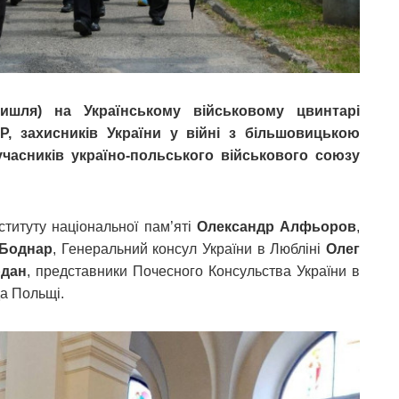
шля) на Українському військовому цвинтарі
Р, захисників України у війні з більшовицькою
учасників україно-польського військового союзу
нституту національної пам’яті
Олександр Алфьоров
,
 Боднар
, Генеральний консул України в Любліні
Олег
рдан
, представники Почесного Консульства України в
а Польщі.