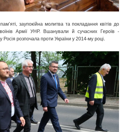
пам’яті, заупокійна молитва та покладання квітів до
 воїнів Армії УНР. Вшанували й сучасних Героїв -
яку Росія розпочала проти України у 2014-му році.