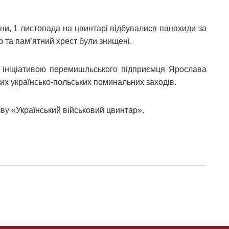
йни, 1 листопада на цвинтарі відбувалися панахиди за
р та пам’ятний хрест були знищені.
 ініціативою перемишльського підприємця Ярослава
их українсько-польських поминальних заходів.
ву «Український військовий цвинтар».