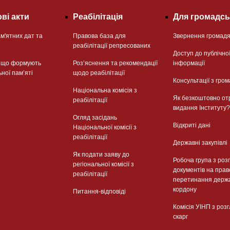
ві акти
Реабілітація
Для громадсь
м'ятних дат та
Правова база для
Звернення громад
реабілітації репресованих
Доступ до публічно
, що формують
Розʼяснення та рекомендації
інформації
ьної памʼяті
щодо реабілітації
Консультації з гром
Національна комісія з
Як безкоштовно от
реабілітації
видання Інституту?
Огляд засідань
Відкриті дані
Національної комісії з
реабілітації
Державні закупівлі
Як подати заяву до
Робоча група з роз
регіональної комісії з
документів на прав
реабілітації
перетинання держ
кордону
Питання-відповіді
Комісія УІНП з роз
скарг