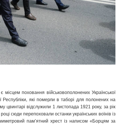
 є місцем поховання військовополонених Української
ої Республіки, які померли в таборі для полонених на
му цвинтарі відслужили 1 листопада 1921 року, за рік
році сюди перепоховали останки українських воїнів із
миметровий пам’ятний хрест із написом «Борцям за