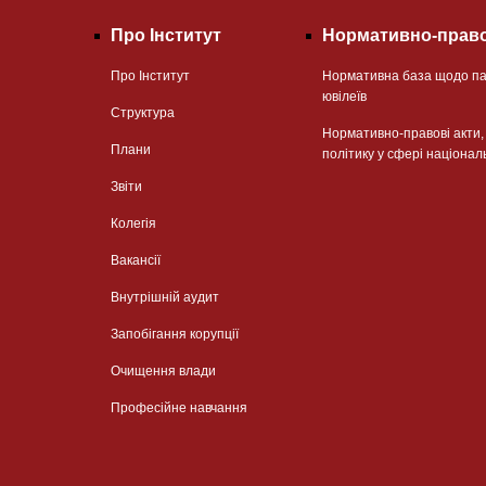
Про Інститут
Нормативно-право
Про Інститут
Нормативна база щодо па
ювілеїв
Структура
Нормативно-правові акти
Плани
політику у сфері націонал
Звіти
Колегія
Вакансії
Внутрішній аудит
Запобігання корупції
Очищення влади
Професійне навчання