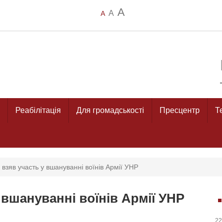
A
A
A
Реабілітація
Для громадськості
Пресцентр
Т
взяв участь у вшануванні воїнів Армії УНР
 вшануванні воїнів Армії УНР
22