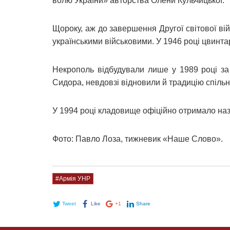
волю України» авторства Олени Кульчицької.
Щороку, аж до завершення Другої світової ві
українськими військовими. У 1946 році цвинта
Некрополь відбудували лише у 1989 році за
Сидора, невдовзі відновили й традицію спільн
У 1994 році кладовище офіційно отримало наз
Фото: Павло Лоза, тижневик «Наше Слово».
#Армія УНР
Tweet
Like
+1
Share