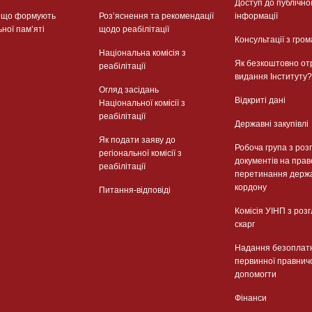
Доступ до публічно
, що формують
Розʼяснення та рекомендації
інформації
ьної памʼяті
щодо реабілітації
Консультації з гром
Національна комісія з
Як безкоштовно от
реабілітації
видання Інституту?
Огляд засідань
Відкриті дані
Національної комісії з
реабілітації
Державні закупівлі
Як подати заяву до
Робоча група з роз
регіональної комісії з
документів на прав
реабілітації
перетинання держ
кордону
Питання-відповіді
Комісія УІНП з роз
скарг
Надання безоплат
первинної правнич
допомогти
Фінанси