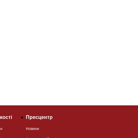
кості
Пресцентр
ян
Новини