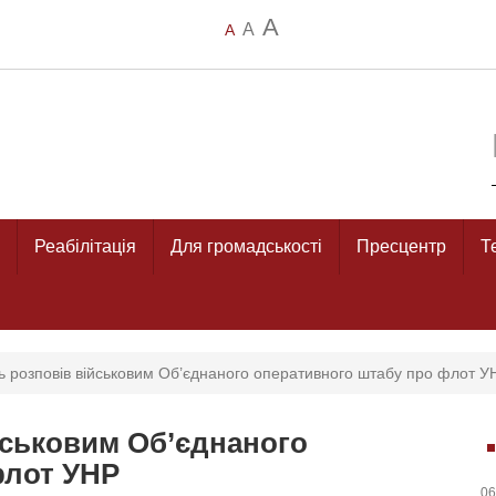
A
A
A
Реабілітація
Для громадськості
Пресцентр
Т
ць розповів військовим Об’єднаного оперативного штабу про флот У
ійськовим Об’єднаного
флот УНР
06