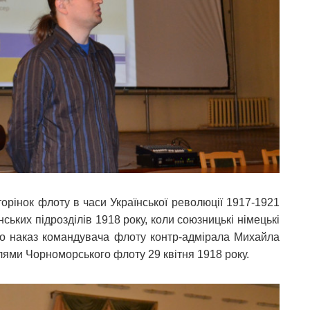
орінок флоту в часи Української революції 1917-1921
ських підрозділів 1918 року, коли союзницькі німецькі
 про наказ командувача флоту контр-адмірала Михайла
лями Чорноморського флоту 29 квітня 1918 року.