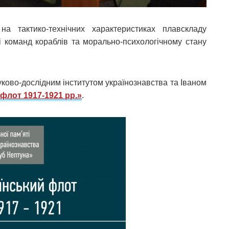
а тактико-технічних характеристиках плавскладу
і команд кораблів та морально-психологічному стану
ауково-дослідним інститутом українознавства та Іваном
флот 1917-1921 рр.»
.