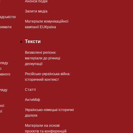
ї
Анонси подій
Запити медіа
адськістю
Матеріали комунікаційної
римати
кампанії EUКраїна
Тексти
Визволені регіони:
матеріали до річниці
гляду
деокупації
о
Російсько-українська війна:
авного
історичний контекст
Статті
гляду
АнтиМіф
ної
Українсько-німецькі історичні
ої
діалоги
Матеріали на основі
проєктів та конференцій