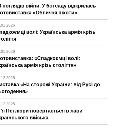
8 поглядів війни. У ботсаду відкрилась
отовиставка «Обличчя піхоти»
.01.2026
падкоємці волі: Українська армія крізь
толіття
.01.2026
отовиставка: «Спадкоємці волі:
країнська армія крізь століття»
.12.2025
иставка «На сторожі України: від Русі до
ьогодення»
.12.2025
м’я Петлюри повертається в лави
країнського війська