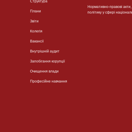
Структура
Нормативно-правові акти
Плани
політику у сфері націонал
Звіти
Колегія
Вакансії
Внутрішній аудит
Запобігання корупції
Очищення влади
Професійне навчання