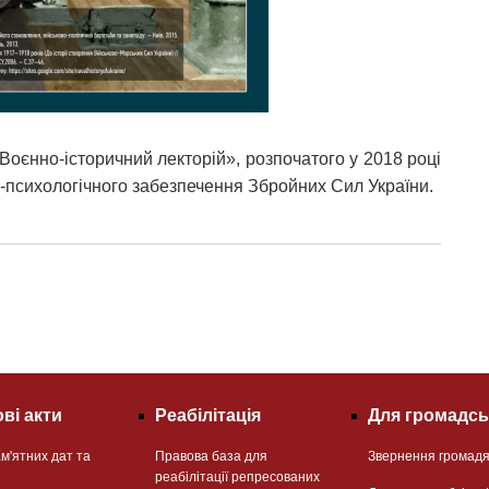
«Воєнно-історичний лекторій», розпочатого у 2018 році
-психологічного забезпечення Збройних Сил України.
ві акти
Реабілітація
Для громадсь
м'ятних дат та
Правова база для
Звернення громад
реабілітації репресованих