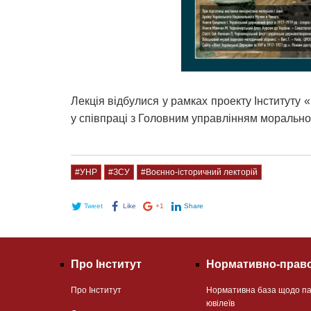
Лекція відбулися у рамках проекту Інституту 
у співпраці з Головним управлінням морально
#УНР
#ЗСУ
#Воєнно-історичний лекторій
Tweet
Like
+1
Share
Про Інститут
Нормативно-право
Про Інститут
Нормативна база щодо па
ювілеїв