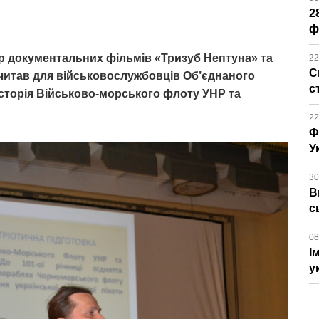
2
ф
тор документальних фільмів «Тризуб Нептуна» та
22
С
очитав для військовослужбовців Об’єднаного
с
Історія Військово-морського флоту УНР та
22
Ф
У
30
В
с
08
І
у