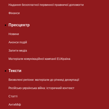
Надання безоплатної первинної правничої допомогти
Фінанси
Пресцентр
Новини
Анонси подій
Запити медіа
Матеріали комунікаційної кампанії EUКраїна
Тексти
Визволені регіони: матеріали до річниці деокупації
Російсько-українська війна: історичний контекст
Статті
АнтиМіф