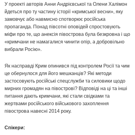
У проекті авторів Анни Андрієвської та Олени Халімон
йдеться про ту частину історії «кримської весни», яку
замовчує або навмисно спотворює російська
пропаганда. Понад півсотні оповідей спростовують
міфи про те, що анексія півострова була безкровна і що
«кримчани не намагалися чинити опір, а добровільно
вибрали Росію».
Як насправді Крим опинився під контролем Росії та чим
це обернулося для його мешканців? Які методи
застосовують російські спецслужби та силовики щодо
мирних громадян на півострові? Відповіді на ці та інші
питання дають кримчани, які стали свідками та
жертвами російського військового захоплення
півострова навесні 2014 року.
Спікери: