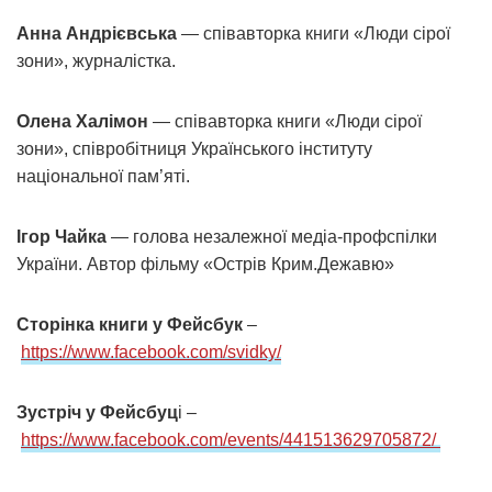
Анна Андрієвська
— співавторка книги «Люди сірої
зони», журналістка.
Олена Халімон
— співавторка книги «Люди сірої
зони», співробітниця Українського інституту
національної пам’яті.
Ігор Чайка
— голова незалежної медіа-профспілки
України. Автор фільму «Острів Крим.Дежавю»
Сторінка книги у Фейсбук
–
https://www.facebook.com/svidky/
Зустріч у Фейсбуц
і –
https://www.facebook.com/events/441513629705872/