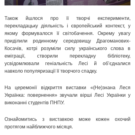
Також йшлося про її творчі експерименти,
перекладацьку діяльність і європейський контекст, у
якому формувалося її світобачення. Окрему увагу
приділили родинному середовищу Драгоманових-
Косачів, котрі розуміли силу українського слова в
еміграції, створили перекладну бібліотеку,
усвідомлювали геніальність Лесі й об’єдналися
навколо популяризації її творчого спадку.
На церемонії відкриття виставки «(Не)знана Леся
Українка: повернення» звучали вірші Лесі Українки у
виконанні студентів ПНПУ.
Ознайомитись з виставкою може кожен охочий
протягом найближчого місяця.