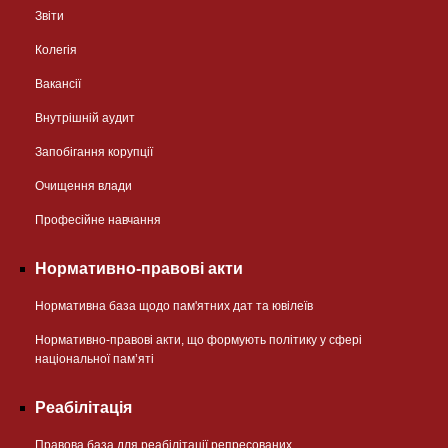
Звіти
Колегія
Вакансії
Внутрішній аудит
Запобігання корупції
Очищення влади
Професійне навчання
Нормативно-правові акти
Нормативна база щодо пам'ятних дат та ювілеїв
Нормативно-правові акти, що формують політику у сфері
національної памʼяті
Реабілітація
Правова база для реабілітації репресованих