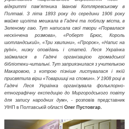
відкритті пам’ятника Іванові Котляревському в
Полтаві. З літа 1893 року до середини 1906 року
майже щоліта мешкала в Гадячі та поблизу міста, в
Зеленому гаю. Тут написала свої твори «Порвалася
нескінчена розмова», «Роберт Брюс, Король
шотландський», «Три хвилини», «Пророк», «Напис на
руїні», низку оповідань і статей. Леся Українка
займалася в Гадячі організацією громадської
бібліотеки-читальні. Тут заприязнилася з учителькою
Макаровою, з котрою пізніше листувалася і якій
присвятила вірш «Товаришці на спомин». У 1908 році в
Гадячі Леся Українка організувала фольклорно-
етнографічну експедицію до Миргородського повіту
для запису народних дум»,
- розповів представник
УІНП в Полтавській області
Олег Пустовгар.