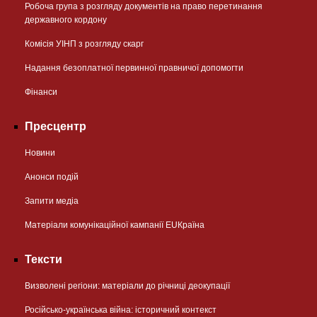
Робоча група з розгляду документів на право перетинання
державного кордону
Комісія УІНП з розгляду скарг
Надання безоплатної первинної правничої допомогти
Фінанси
Пресцентр
Новини
Анонси подій
Запити медіа
Матеріали комунікаційної кампанії EUКраїна
Тексти
Визволені регіони: матеріали до річниці деокупації
Російсько-українська війна: історичний контекст