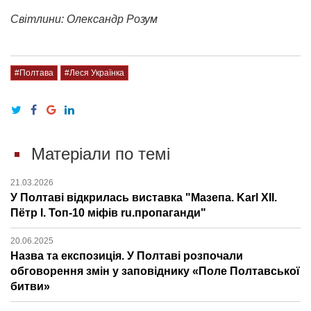
Світлини: Олександр Розум
#Полтава
#Леся Українка
Матеріали по темі
21.03.2026
У Полтаві відкрилась виставка "Мазепа. Karl ХІІ.
Пётр І. Топ-10 міфів ru.пропаганди"
20.06.2025
Назва та експозиція. У Полтаві розпочали
обговорення змін у заповіднику «Поле Полтавської
битви»