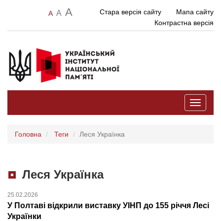
A
Стара версія сайту
Мапа сайту
A
A
Контрастна версія
Toggle
navigati
Головна
Теги
Леся Українка
Леся Українка
25.02.2026
У Полтаві відкрили виставку УІНП до 155 річчя Лесі
Українки