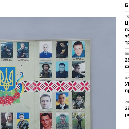
Б
15
Ц
п
з
т
06
2
ф
02
У
п
28
2
р