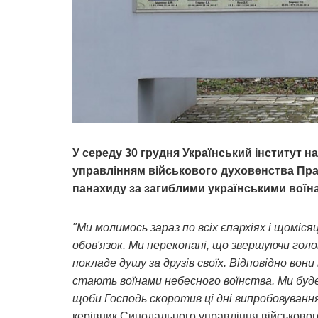
У середу 30 грудня Український інститут н
управлінням військового духовенства Пра
панахиду за загиблими українськими воїна
"Ми молимось зараз по всіх єпархіях і щоміс
обов'язок. Ми переконані, що звершуючи голо
покладе душу за друзів своїх. Відповідно вон
стають воїнами небесного воїнства. Ми буде
щоби Господь скоротив ці дні випробовуванн
керівник Синодального управління військовог