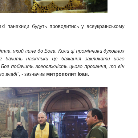
кі панахиди будуть проводитись у всеукраїнському
ітла, який лине до Бога. Коли ці промінчики духовних
ог бачить наскільки це бажання закликати його
Бог побачить всеосяжність цього прохання, то він
о владі",
- зазначив
митрополит Іоан
.