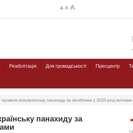
A
A
A
Реабілітація
Для громадськості
Пресцентр
Т
 провели всеукраїнську панахиду за загиблими у 2020 році воїнами
країнську панахиду за
нами
23