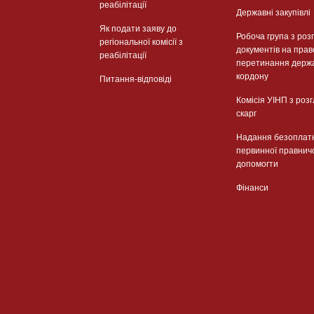
реабілітації
Державні закупівлі
Як подати заяву до
Робоча група з роз
регіональної комісії з
документів на прав
реабілітації
перетинання держ
кордону
Питання-відповіді
Комісія УІНП з роз
скарг
Надання безоплат
первинної правнич
допомогти
Фінанси