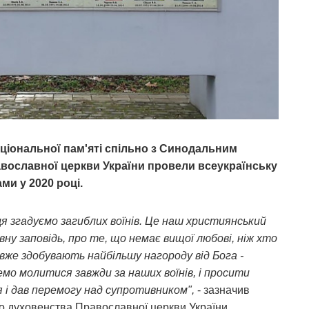
аціональної пам'яті спільно з Синодальним
вославної церкви України провели всеукраїнську
ми у 2020 році.
яця згадуємо загиблих воїнів. Це наш християнський
вну заповідь, про те, що немає вищої любові, ніж хто
и вже здобувають найбільшу нагороду від Бога -
мо молитися завжди за наших воїнів, і просити
я і дав перемогу над супротивником",
- зазначив
о духовенства Православної церкви України,