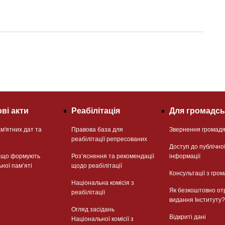
ві акти
Реабілітація
Для громадсь
м'ятних дат та
Правова база для
Звернення громад
реабілітації репресованих
Доступ до публічно
, що формують
Розʼяснення та рекомендації
інформації
ьної памʼяті
щодо реабілітації
Консультації з гром
Національна комісія з
Як безкоштовно от
реабілітації
видання Інституту?
Огляд засідань
Відкриті дані
Національної комісії з