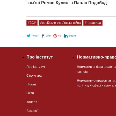
пам’яті
Роман Кулик
та
Павло Подобєд
.
#ЗСУ
#російсько-українська війна
#панахида
Tweet
Like
+1
Share
Про Інститут
Нормативно-право
Про Інститут
Нормативна база щодо па
ювілеїв
Структура
Нормативно-правові акти
Плани
політику у сфері націонал
Звіти
Колегія
Вакансії