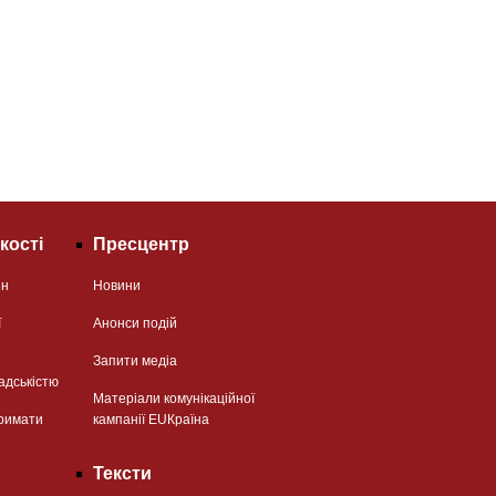
кості
Пресцентр
ян
Новини
ї
Анонси подій
Запити медіа
адськістю
Матеріали комунікаційної
римати
кампанії EUКраїна
Тексти