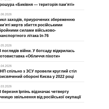
рошура «Биківня — територія пам’яті»
.06.2026
икл заходів, приурочених збереженню
ам’яті жертв збиття російськими
бройними силами військово-
ранспортного літака Іл-76
.05.2026
8 поглядів війни. У ботсаду відкрилась
отовиставка «Обличчя піхоти»
.04.2026
ІНП спільно з ЗСУ провели круглий стіл
рисвячений обороні Києва у 2022 році
.03.2026
8 березня Ірпінь відзначає четверту
ічницю звільнення від російської окупації