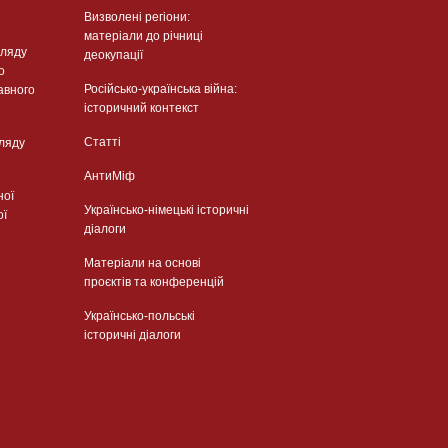
Визволені регіони:
матеріали до річниці
гляду
деокупації
о
Російсько-українська війна:
авного
історичний контекст
Статті
гляду
АнтиМіф
ної
Українсько-німецькі історичні
ої
діалоги
Матеріали на основі
проєктів та конференцій
Українсько-польські
історичні діалоги