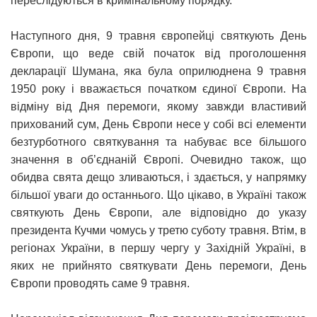
переслідуються в кримінальному порядку.
Наступного дня, 9 травня європейці святкують День
Європи, що веде свій початок від проголошення
декларації Шумана, яка була оприлюднена 9 травня
1950 року і вважається початком єдиної Європи. На
відміну від Дня перемоги, якому завжди властивий
прихований сум, День Європи несе у собі всі елементи
безтурботного святкування та набуває все більшого
значення в об’єднаній Європі. Очевидно також, що
обидва свята дещо зливаються, і здається, у напрямку
більшої уваги до останнього. Що цікаво, в Україні також
святкують День Європи, але відповідно до указу
президента Кучми чомусь у третю суботу травня. Втім, в
регіонах України, в першу чергу у Західній Україні, в
яких не прийнято святкувати День перемоги, День
Європи проводять саме 9 травня.