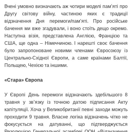
Вчені умовно визначають аж чотири моделі пам’яті про
Другу світову війну, частиною яких є традиції
відзначення Дня перемоги/пам’яті. Про російське
бачення ми вже згадували, і воно стоїть дещо окремо.
Наступна візія, представлена Англією, Францією та
США, ще одна – Німеччиною. І нарешті своє бачення
було запропоноване новими членами Євросоюзу із
Центрально-Східної Європи, а саме країнами Балтії,
Польщею, Чехією та іншими.
«Стара» Європа
У Європі День перемоги відзначають здебільшого 8
травня у зв’язку із точною датою підписання Акту
капітуляції. Хоча у Великобританії певні заходи можуть
проходити 9 травня. Власне логіка відзначень чітко не
фокусується на датуванні, що підтверджується
Резолюцією Генеральної асамблеї ООН «Відзначення