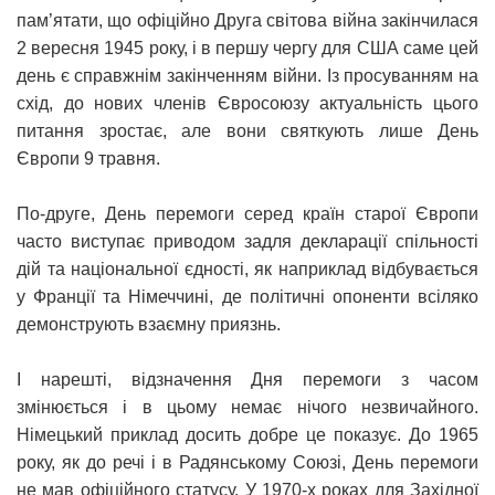
пам’ятати, що офіційно Друга світова війна закінчилася
2 вересня 1945 року, і в першу чергу для США саме цей
день є справжнім закінченням війни. Із просуванням на
схід, до нових членів Євросоюзу актуальність цього
питання зростає, але вони святкують лише День
Європи 9 травня.
По-друге, День перемоги серед країн старої Європи
часто виступає приводом задля декларації спільності
дій та національної єдності, як наприклад відбувається
у Франції та Німеччині, де політичні опоненти всіляко
демонструють взаємну приязнь.
І нарешті, відзначення Дня перемоги з часом
змінюється і в цьому немає нічого незвичайного.
Німецький приклад досить добре це показує. До 1965
року, як до речі і в Радянському Союзі, День перемоги
не мав офіційного статусу. У 1970-х роках для Західної