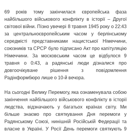
69 років тому закінчилася європейська фаза
найбільшого військового конфлікту в історії – Другої
світової війни. Пізно увечері 8 травня 1945 року о 22:43
за центральноєвропейським часом у берлінському
середмісті представниками нацистської Німеччини,
союзників та СРСР було підписано Акт про капітуляцію
Німеччини. За московським часом це відбулося 9
травня о 0:43, а радянські люди дізналися про
довгоочікуване рішення з повідомлення
Радінформбюро лише о 10-й вечора.
На сьогодні Велику Перемогу, яка ознаменувала собою
закінчення найбільшого військового конфлікту в історії
людства, відзначають у багатьох країнах світу. Ми
більше знаємо про святкування Дня перемоги у
Радянському Союзі, нинішній Російській Федерації та
власне в Україні. У Росії День перемоги святкують 9