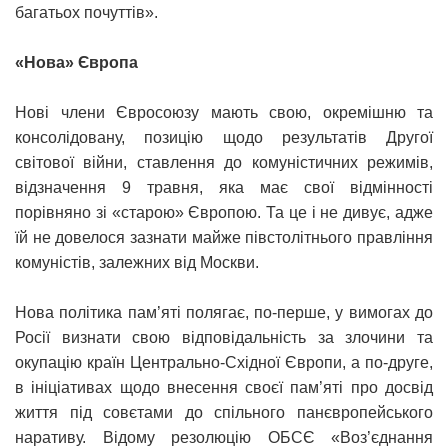
багатьох почуттів».
«Нова» Європа
Нові члени Євросоюзу мають свою, окремішню та
консолідовану, позицію щодо результатів Другої
світової війни, ставлення до комуністичних режимів,
відзначення 9 травня, яка має свої відмінності
порівняно зі «старою» Європою. Та це і не дивує, адже
їй не довелося зазнати майже півстолітнього правління
комуністів, залежних від Москви.
Нова політика пам’яті полягає, по-перше, у вимогах до
Росії визнати свою відповідальність за злочини та
окупацію країн Центрально-Східної Європи, а по-друге,
в ініціативах щодо внесення своєї пам’яті про досвід
життя під совєтами до спільного панєвропейського
наративу. Відому резолюцію ОБСЄ «Воз’єднання