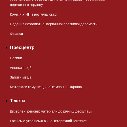
державного кордону
Комісія УІНП з розгляду скарг
Надання безоплатної первинної правничої допомогти
Фінанси
Пресцентр
Новини
Анонси подій
Запити медіа
Матеріали комунікаційної кампанії EUКраїна
Тексти
Визволені регіони: матеріали до річниці деокупації
Російсько-українська війна: історичний контекст