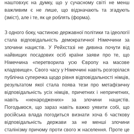
наштовхує на думку, що у сучасному світі не менш
важливим є не лише, що відзначають та згадують
(зміст), але і те, як це роблять (форма).
З одного боку, частиною державної політики та ідеології
стала відповідальність демократичної Німеччини за
злочини нацистів. У Рейхстазі не дивина почути від
найвищих посадових осіб країни заяви про те, що
Німеччина «перетворила усю Європу на масове
кладовище». Свого часу у Німеччині навіть розгорілася
публічна суперечка щодо рівня відповідальності німців,
результатом якої стала поява тези про метафізичну
відповідальність усіх німців, причетних і непричетних,
навіть «ненароджених» за злочини нацистів.
Погодьмося, що зараз навіть важко уявити собі, що
російська влада погодиться визнати хоча б часткову
відповідальність держави за не менші злочини
сталінізму причому проти свого ж населення. Проте це