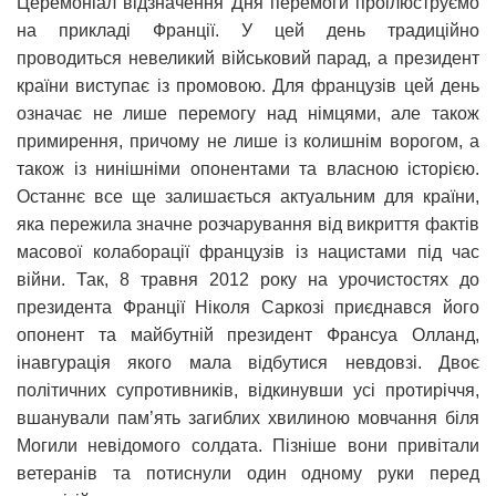
Церемоніал відзначення Дня перемоги проілюструємо
на прикладі Франції. У цей день традиційно
проводиться невеликий військовий парад, а президент
країни виступає із промовою. Для французів цей день
означає не лише перемогу над німцями, але також
примирення, причому не лише із колишнім ворогом, а
також із нинішніми опонентами та власною історією.
Останнє все ще залишається актуальним для країни,
яка пережила значне розчарування від викриття фактів
масової колаборації французів із нацистами під час
війни. Так, 8 травня 2012 року на урочистостях до
президента Франції Ніколя Саркозі приєднався його
опонент та майбутній президент Франсуа Олланд,
інавгурація якого мала відбутися невдовзі. Двоє
політичних супротивників, відкинувши усі протиріччя,
вшанували пам’ять загиблих хвилиною мовчання біля
Могили невідомого солдата. Пізніше вони привітали
ветеранів та потиснули один одному руки перед