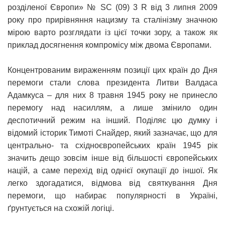
розділеної Європи» № SC (09) 3 R від 3 липня 2009
року про прирівняння нацизму та сталінізму значною
мірою варто розглядати із цієї точки зору, а також як
приклад досягнення компромісу між двома Європами.
Концентрованим вираженням позиції цих країн до Дня
перемоги стали слова президента Литви Валдаса
Адамкуса – для них 8 травня 1945 року не принесло
перемогу над насиллям, а лише змінило один
деспотичний режим на інший. Поділяє цю думку і
відомий історик Тимоті Снайдер, який зазначає, що для
центрально- та східноєвропейських країн 1945 рік
значить дещо зовсім інше від більшості європейських
націй, а саме перехід від однієї окупації до іншої. Як
легко здогадатися, відмова від святкування Дня
перемоги, що набирає популярності в Україні,
ґрунтується на схожій логіці.