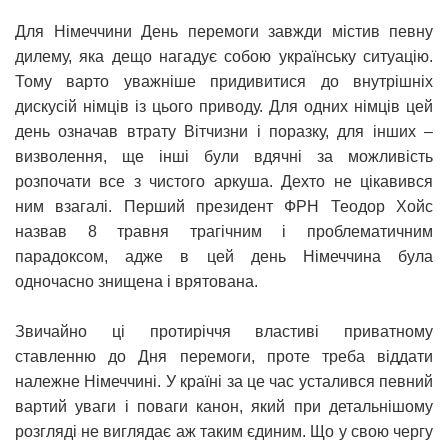
Для Німеччини День перемоги завжди містив певну
дилему, яка дещо нагадує собою українську ситуацію.
Тому варто уважніше придивитися до внутрішніх
дискусій німців із цього приводу. Для одних німців цей
день означав втрату Вітчизни і поразку, для інших –
визволення, ще інші були вдячні за можливість
розпочати все з чистого аркуша. Дехто не цікавився
ним взагалі. Перший президент ФРН Теодор Хойс
назвав 8 травня трагічним і проблематичним
парадоксом, адже в цей день Німеччина була
одночасно знищена і врятована.
Звичайно ці протиріччя властиві приватному
ставленню до Дня перемоги, проте треба віддати
належне Німеччині. У країні за це час усталився певний
вартий уваги і поваги канон, який при детальнішому
розгляді не виглядає аж таким єдиним. Що у свою чергу