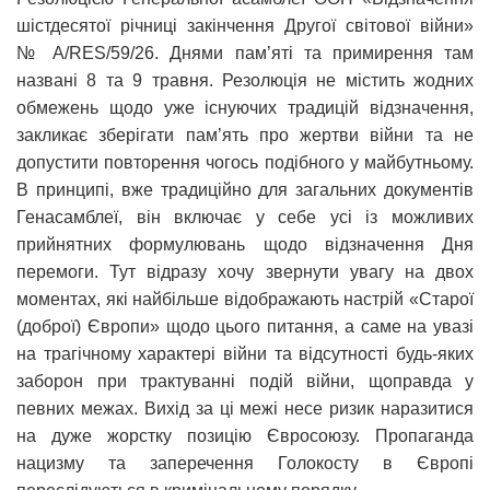
шістдесятої річниці закінчення Другої світової війни»
№ A/RES/59/26. Днями пам’яті та примирення там
названі 8 та 9 травня. Резолюція не містить жодних
обмежень щодо уже існуючих традицій відзначення,
закликає зберігати пам’ять про жертви війни та не
допустити повторення чогось подібного у майбутньому.
В принципі, вже традиційно для загальних документів
Генасамблеї, він включає у себе усі із можливих
прийнятних формулювань щодо відзначення Дня
перемоги. Тут відразу хочу звернути увагу на двох
моментах, які найбільше відображають настрій «Старої
(доброї) Європи» щодо цього питання, а саме на увазі
на трагічному характері війни та відсутності будь-яких
заборон при трактуванні подій війни, щоправда у
певних межах. Вихід за ці межі несе ризик наразитися
на дуже жорстку позицію Євросоюзу. Пропаганда
нацизму та заперечення Голокосту в Європі