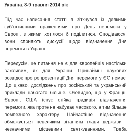
Україна. 8-9 травня 2014 рік
Під час написання статті я зіткнувся із деякими
суб’єктивними враженнями про День перемоги у
Європі, з якими хотілося б поділитися. Сподіваюся,
вони сприяють дискусії щодо відзначення Дня
перемоги в Україні.
Передусім, це питання не є для європейців настільки
важливим, як для України. Принаймні наукових
розвідок про репрезентації Дня перемоги у ЄС немає.
Що цікаво, досліджень про російський та український
приклади набагато більше. Очевидно, що у Франції,
Європі, США існує стійка традиція відзначення
перемоги, яка проте не набуває масового, а тим більше
помпезного характеру. Найчастіше відзначення
обмежується невеликим вітанням глави держави і
незначними місцевими святкуваннями. Треба