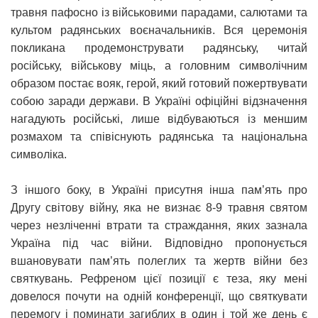
травня пафосно із військовими парадами, салютами та
культом радянських воєначальників. Вся церемонія
покликана продемонструвати радянську, читай
російську, військову міць, а головним символічним
образом постає вояк, герой, який готовий пожертвувати
собою заради держави. В Україні офіційні відзначення
нагадують російські, лише відбуваються із меншим
розмахом та співіснують радянська та національна
символіка.
З іншого боку, в Україні присутня інша пам’ять про
Другу світову війну, яка не визнає 8-9 травня святом
через незліченні втрати та страждання, яких зазнала
Україна під час війни. Відповідно пропонується
вшановувати пам’ять полеглих та жертв війни без
святкувань. Рефреном цієї позиції є теза, яку мені
довелося почути на одній конференції, що святкувати
перемогу і поминати загиблих в один і той же день є