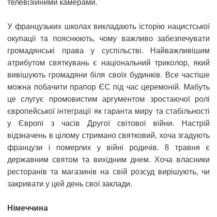
телевізійними камерами.
У французьких школах викладають історію нацистської
окупації та пояснюють, чому важливо забезпечувати
громадянські права у суспільстві. Найважливішим
атрибутом святкувань є національний триколор, який
вивішують громадяни біля своїх будинків. Все частіше
можна побачити прапор ЄС під час церемоній. Мабуть
це слугує промовистим аргументом зростаючої ролі
європейської інтеграції як гаранта миру та стабільності
у Європі з часів Другої світової війни. Настрій
відзначень в цілому стримано святковий, хоча згадують
французи і померлих у війні родичів. 8 травня є
державним святом та вихідним днем. Хоча власники
ресторанів та магазинів на свій розсуд вирішують, чи
закривати у цей день свої заклади.
Німеччина