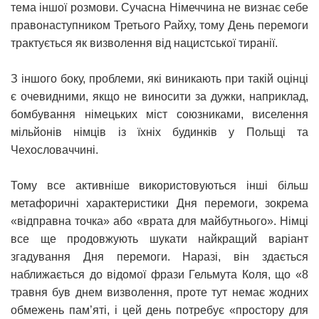
тема іншої розмови. Сучасна Німеччина не визнає себе
правонаступником Третього Райху, тому День перемоги
трактується як визволення від нацистської тиранії.
З іншого боку, проблеми, які виникають при такій оцінці
є очевидними, якщо не виносити за дужки, наприклад,
бомбування німецьких міст союзниками, виселення
мільйонів німців із їхніх будинків у Польщі та
Чехословаччині.
Тому все активніше використовуються інші більш
метафоричні характеристики Дня перемоги, зокрема
«відправна точка» або «врата для майбутнього». Німці
все ще продовжують шукати найкращий варіант
згадування Дня перемоги. Наразі, він здається
наближається до відомої фрази Гельмута Коля, що «8
травня був днем визволення, проте тут немає жодних
обмежень пам’яті, і цей день потребує «простору для