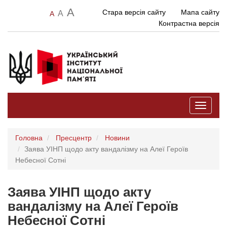
A
Стара версія сайту
Мапа сайту
A
A
Контрастна версія
Toggle
navigati
Головна
Пресцентр
Новини
Заява УІНП щодо акту вандалізму на Алеї Героїв
Небесної Сотні
Заява УІНП щодо акту
вандалізму на Алеї Героїв
Небесної Сотні