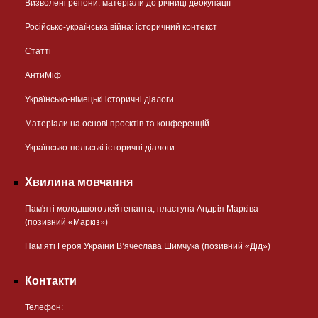
Визволені регіони: матеріали до річниці деокупації
Російсько-українська війна: історичний контекст
Статті
АнтиМіф
Українсько-німецькі історичні діалоги
Матеріали на основі проєктів та конференцій
Українсько-польські історичні діалоги
Хвилина мовчання
Пам'яті молодшого лейтенанта, пластуна Андрія Марківа
(позивний «Маркіз»)
Пам’яті Героя України В’ячеслава Шимчука (позивний «Дід»)
Контакти
Телефон: