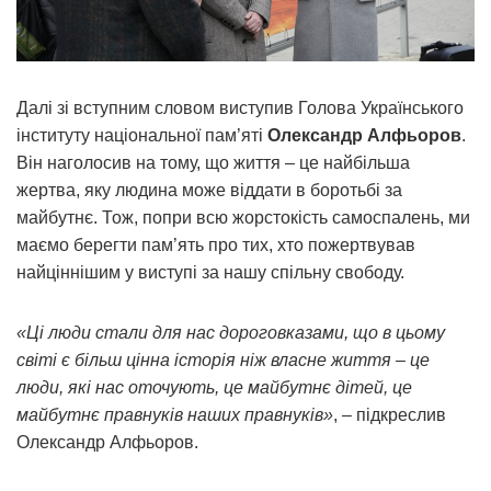
Далі зі вступним словом виступив Голова Українського
інституту національної пам’яті
Олександр Алфьоров
.
Він наголосив на тому, що життя – це найбільша
жертва, яку людина може віддати в боротьбі за
майбутнє. Тож, попри всю жорстокість самоспалень, ми
маємо берегти пам’ять про тих, хто пожертвував
найціннішим у виступі за нашу спільну свободу.
«Ці люди стали для нас дороговказами, що в цьому
світі є більш цінна історія ніж власне життя – це
люди, які нас оточують, це майбутнє дітей, це
майбутнє правнуків наших правнуків»
, – підкреслив
Олександр Алфьоров.