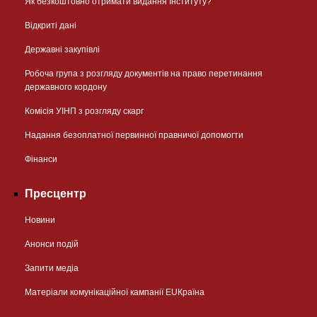
Як безкоштовно отримати видання Інституту?
Відкриті дані
Державні закупівлі
Робоча група з розгляду документів на право перетинання
державного кордону
Комісія УІНП з розгляду скарг
Надання безоплатної первинної правничої допомогти
Фінанси
Пресцентр
Новини
Анонси подій
Запити медіа
Матеріали комунікаційної кампанії EUКраїна