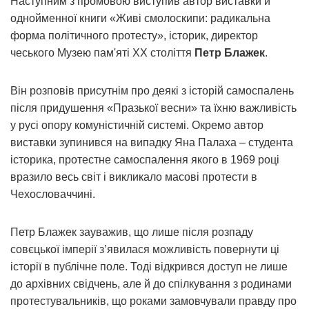
Наступним з промовою виступив автор виставки й
однойменної книги «Живі смолоскипи: радикальна
форма політичного протесту», історик, директор
чеського Музею пам'яті ХХ століття
Петр Блажек
.
Він розповів присутнім про деякі з історій самоспалень
після придушення «Празької весни» та їхню важливість
у русі опору комуністичній системі. Окремо автор
виставки зупинився на випадку Яна Палаха – студента
історика, протестне самоспалення якого в 1969 році
вразило весь світ і викликало масові протести в
Чехословаччині.
Петр Блажек зауважив, що лише після розпаду
совєцької імперії з’явилася можливість повернути ці
історії в публічне поле. Тоді відкрився доступ не лише
до архівних свідчень, але й до спілкування з родинами
протестувальників, що роками замовчували правду про