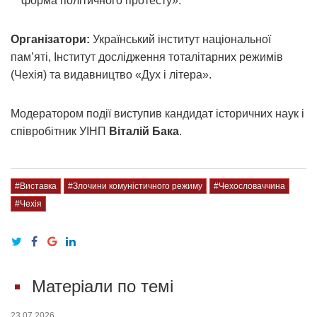
форма політичного протесту».
Організатори:
Український інститут національної
пам’яті, Інститут дослідження тоталітарних режимів
(Чехія) та видавництво «Дух і літера».
Модератором події виступив кандидат історичних наук і
співробітник УІНП
Віталій Бака
.
#Виставка
#Злочини комуністичного режиму
#Чехословаччина
#Чехія
Матеріали по темі
23.07.2026