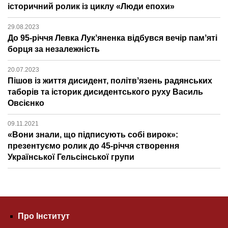
історичний ролик із циклу «Люди епохи»
29.08.2023
До 95-річчя Левка Лукʼяненка відбувся вечір памʼяті
борця за незалежність
20.07.2023
Пішов із життя дисидент, політвʼязень радянських
таборів та історик дисидентського руху Василь
Овсієнко
09.11.2021
«Вони знали, що підписують собі вирок»:
презентуємо ролик до 45-річчя створення
Української Гельсінської групи
Про Інститут