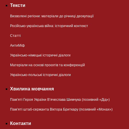
Тексти
Визволені регіони: матеріали до річниці деокупації
Російсько-українська війна: історичний контекст
Статті
АнтиМіф
Українсько-німецькі історичні діалоги
Матеріали на основі проєктів та конференцій
Українсько-польські історичні діалоги
Хвилина мовчання
Пам’яті Героя України В’ячеслава Шимчука (позивний «Дід»)
Пам’яті штаб-сержанта Віктора Бриткару (позивний «Монах»)
Контакти