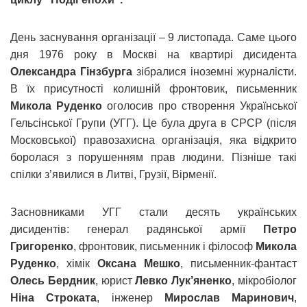
День заснування організації – 9 листопада. Саме цього
дня 1976 року в Москві на квартирі дисидента
Олександра Гінзбурга
зібралися іноземні журналісти.
В їх присутності колишній фронтовик, письменник
Микола Руденко
оголосив про створення Української
Гельсінської Групи (УГГ). Це була друга в СРСР (після
Московської) правозахисна організація, яка відкрито
боролася з порушенням прав людини. Пізніше такі
спілки з’явилися в Литві, Грузії, Вірменії.
Засновниками УГГ стали десять українських
дисидентів: генерал радянської армії
Петро
Григоренко
, фронтовик, письменник і філософ
Микола
Руденко
, хімік
Оксана Мешко
, письменник-фантаст
Олесь Бердник
, юрист
Левко Лук’яненко
, мікробіолог
Ніна Строката
, інженер
Мирослав Маринович
,