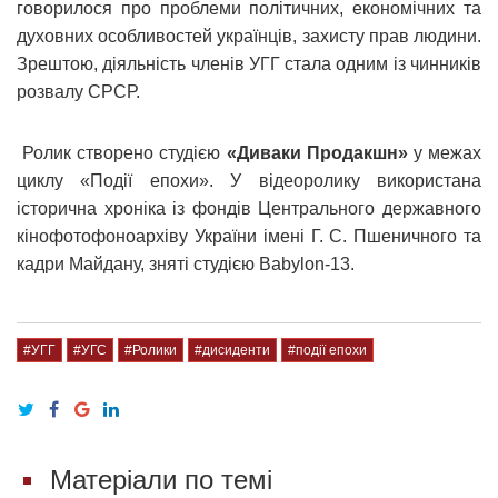
говорилося про проблеми політичних, економічних та
духовних особливостей українців, захисту прав людини.
Зрештою, діяльність членів УГГ стала одним із чинників
розвалу СРСР.
Ролик створено студією
«Диваки Продакшн»
у межах
циклу «Події епохи». У відеоролику використана
історична хроніка із фондів Центрального державного
кінофотофоноархіву України імені Г. С. Пшеничного та
кадри Майдану, зняті студією Babylon-13.
#УГГ
#УГС
#Ролики
#дисиденти
#події епохи
Матеріали по темі