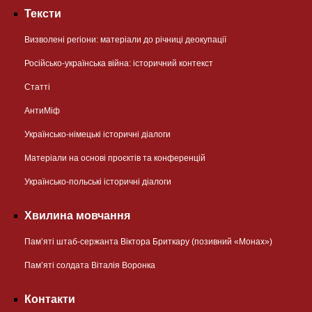
Тексти
Визволені регіони: матеріали до річниці деокупації
Російсько-українська війна: історичний контекст
Статті
АнтиМіф
Українсько-німецькі історичні діалоги
Матеріали на основі проєктів та конференцій
Українсько-польські історичні діалоги
Хвилина мовчання
Пам’яті штаб-сержанта Віктора Бриткару (позивний «Монах»)
Пам’яті солдата Віталія Воронка
Контакти