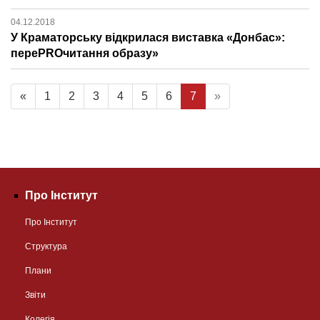
04.12.2018
У Краматорську відкрилася виставка «Донбас»:
переPROчитання образу»
«
1
2
3
4
5
6
7
»
Про Інститут
Про Інститут
Структура
Плани
Звіти
Колегія