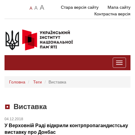
A
Стара версія сайту
Мапа сайту
A
A
Контрастна версія
Toggle
navigati
Головна
Теги
Виставка
Виставка
04.12.2018
У Верховній Раді відкрили контрпропагандистську
виставку про Донбас