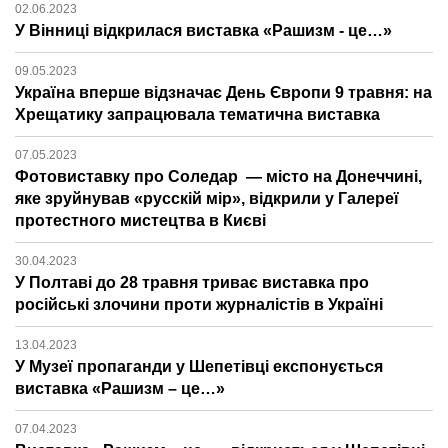
02.06.2023
У Вінниці відкрилася виставка «Рашизм - це…»
09.05.2023
Україна вперше відзначає День Європи 9 травня: на
Хрещатику запрацювала тематична виставка
07.05.2023
Фотовиставку про Соледар — місто на Донеччині,
яке зруйнував «русскій мір», відкрили у Галереї
протестного мистецтва в Києві
30.04.2023
У Полтаві до 28 травня триває виставка про
російські злочини проти журналістів в Україні
13.04.2023
У Музеї пропаганди у Шепетівці експонується
виставка «Рашизм – це…»
07.04.2023