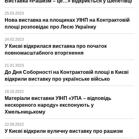
Виставка «Рашизм – це…» відкриється у Шепетівці
25.03.2023
Нова виставка на площинах УІНП на Контрактовій
площі розповідає про Лесю Українку
24.02.2023
У Києві відкрилася виставка про початок
повномасштабного вторгнення
21.01.2023
До Дня Соборності на Контрактовій площі в Києві
відкрили виставку про українське військо
18.10.2022
Матеріали виставки УІНП «УПА – відповідь
нескореного народу» експонують у
Хмельницькому
22.09.2022
У Києві відкрили вуличну виставку про рашизм