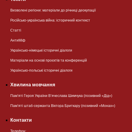
Визволені регіони: матеріали до річниці деокупації
Російсько-українська війна: історичний контекст
Статті
АнтиМіф
Українсько-німецькі історичні діалоги
Матеріали на основі проєктів та конференцій
Українсько-польські історичні діалоги
Хвилина мовчання
Пам’яті Героя України В’ячеслава Шимчука (позивний «Дід»)
Пам’яті штаб-сержанта Віктора Бриткару (позивний «Монах»)
Контакти
Телефон: