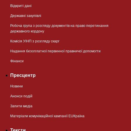
Відкриті дані
Державні закупівлі
Робоча група з розгляду документів на право перетинання
державного кордону
Комісія УІНП з розгляду скарг
Надання безоплатної первинної правничої допомогти
Фінанси
Пресцентр
Новини
Анонси подій
Запити медіа
Матеріали комунікаційної кампанії EUКраїна
Тексти