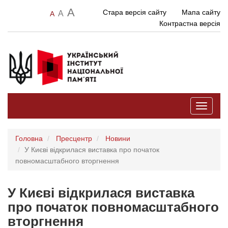
A
Стара версія сайту
Мапа сайту
A
A
Контрастна версія
Toggle
navigati
Головна
Пресцентр
Новини
У Києві відкрилася виставка про початок
повномасштабного вторгнення
У Києві відкрилася виставка
про початок повномасштабного
вторгнення