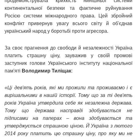
продемонструвала крихкість нинішньої системи
континентальної безпеки та фактичне руйнування
Росією системи міжнародного права. Цей збройний
конфлікт привернув увагу всього світу й об'єднав
український народ у боротьбі проти агресора.
За своє прагнення до свободи й незалежності Україна
платить страшну ціну, зауважив у своїй промові
заступник голови Українського інституту національної
пам'яті
Володимир Тиліщак
:
«Ці дев'ять років, які ми прожили та проживаємо і є
вирішальними в нашій історії. Тому що за ті дев'ять
років Україна утвердила себе як незалежна держава.
Тому що держава насправді здобувається не
підписами на паперах – вона здобувається та
утверджується страшною ціною. Й Україна з лютого
2014 року платить цю страшну ціну, про яку ми не