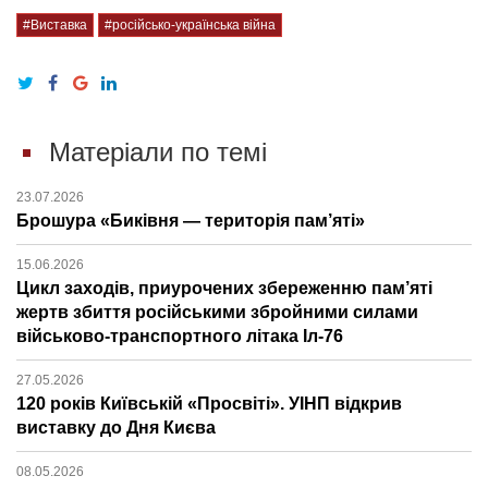
#Виставка
#російсько-українська війна
Матеріали по темі
23.07.2026
Брошура «Биківня — територія пам’яті»
15.06.2026
Цикл заходів, приурочених збереженню пам’яті
жертв збиття російськими збройними силами
військово-транспортного літака Іл-76
27.05.2026
120 років Київській «Просвіті». УІНП відкрив
виставку до Дня Києва
08.05.2026