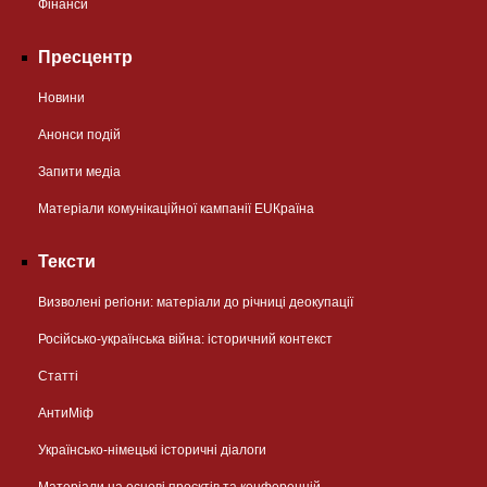
Фінанси
Пресцентр
Новини
Анонси подій
Запити медіа
Матеріали комунікаційної кампанії EUКраїна
Тексти
Визволені регіони: матеріали до річниці деокупації
Російсько-українська війна: історичний контекст
Статті
АнтиМіф
Українсько-німецькі історичні діалоги
Матеріали на основі проєктів та конференцій