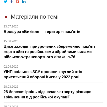
Матеріали по темі
23.07.2026
Брошура «Биківня — територія пам’яті»
15.06.2026
Цикл заходів, приурочених збереженню пам’яті
жертв збиття російськими збройними силами
військово-транспортного літака Іл-76
02.04.2026
УІНП спільно з ЗСУ провели круглий стіл
присвячений обороні Києва у 2022 році
28.03.2026
28 березня Ірпінь відзначає четверту річницю
звільнення від російської окупації
25.02.2026