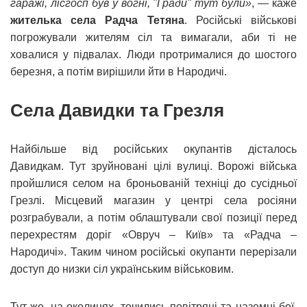
гаражі, лісгосп був у вогні, "Гради" тут були»
, — каже
жителька села Радча
Тетяна
. Російські військові
погрожували жителям сіл та вимагали, аби ті не
ховалися у підвалах. Люди протрималися до шостого
березня, а потім вирішили йти в Народичі.
Села Давидки та Грезля
Найбільше від російських окупантів дісталось
Давидкам. Тут зруйновані цілі вулиці. Ворожі війська
пройшлися селом на броньованій техніці до сусідньої
Грезлі. Місцевий магазин у центрі села росіяни
розграбували, а потім облаштували свої позиції перед
перехрестям доріг «Овруч – Київ» та «Радча –
Народичі». Таким чином російські окупанти перерізали
доступ до низки сіл українським військовим.
Тут же, на околицях, точились повітряні та наземні бої.