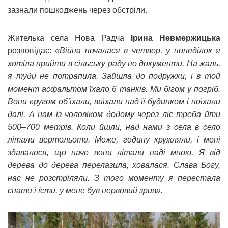
зазнали пошкоджень через обстріли.
Жителька села Нова Радча
Ірина Невмержицька
розповідає:
«Війна почалася в четвер, у понеділок я
хотіла прийти в сільську раду по документи. На жаль,
я туди не потрапила. Зайшла до подружки, і в той
момент асфальтом їхало 6 танків. Ми бігом у погріб.
Вони кругом об’їхали, виїхали над її будинком і поїхали
далі. А нам із чоловіком додому через ліс треба йти
500–700 метрів. Коли йшли, над нами з села в село
літали вертольоти. Може, годину кружляли, і мені
здавалося, що наче вони літали наді мною. Я від
дерева до дерева перелазила, ховалася. Слава Богу,
нас не розстріляли. З того моменту я перестала
спати і їсти, у мене був нервовий зрив».