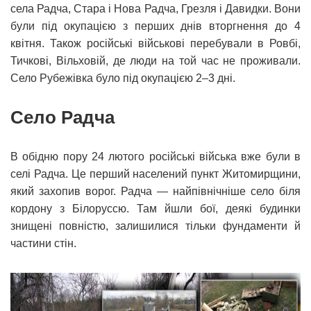
села Радча, Стара і Нова Радча, Грезля і Давидки. Вони
були під окупацією з перших днів вторгнення до 4
квітня. Також російські військові перебували в Ровбі,
Тичкові, Вільховій, де люди на той час не проживали.
Село Рубежівка було під окупацією 2–3 дні.
Село Радча
В обідню пору 24 лютого російські війська вже були в
селі Радча. Це перший населений пункт Житомирщини,
який захопив ворог. Радча — найпівнічніше село біля
кордону з Білоруссю. Там йшли бої, деякі будинки
знищені повністю, залишилися тільки фундаменти й
частини стін.