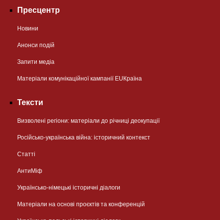
Пресцентр
Новини
Анонси подій
Запити медіа
Матеріали комунікаційної кампанії EUКраїна
Тексти
Визволені регіони: матеріали до річниці деокупації
Російсько-українська війна: історичний контекст
Статті
АнтиМіф
Українсько-німецькі історичні діалоги
Матеріали на основі проєктів та конференцій