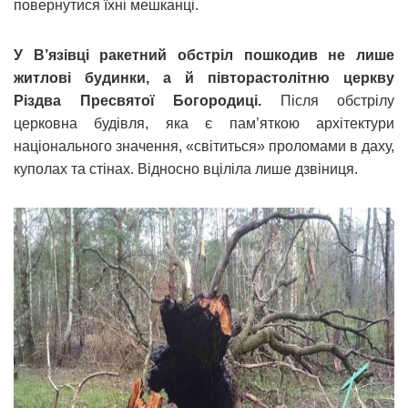
повернутися їхні мешканці.
У В’язівці ракетний обстріл пошкодив не лише
житлові будинки, а й півторастолітню церкву
Різдва Пресвятої Богородиці.
Після обстрілу
церковна будівля, яка є пам’яткою архітектури
національного значення, «світиться» проломами в даху,
куполах та стінах. Відносно вціліла лише дзвіниця.