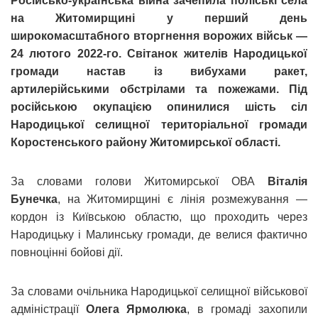
Російсько-українська війна зачепила поліські села
на Житомирщині у перший день
широкомасштабного вторгнення ворожих військ —
24 лютого 2022-го. Світанок жителів Народицької
громади настав із вибухами ракет,
артилерійськими обстрілами та пожежами. Під
російською окупацією опинилися шість сіл
Народицької селищної територіальної громади
Коростенського району Житомирської області.
За словами голови Житомирської ОВА
Віталія
Бунечка
, на Житомирщині є лінія розмежування —
кордон із Київською областю, що проходить через
Народицьку і Малинську громади, де велися фактично
повноцінні бойові дії.
За словами очільника Народицької селищної військової
адміністрації
Олега Ярмолюка
, в громаді захопили