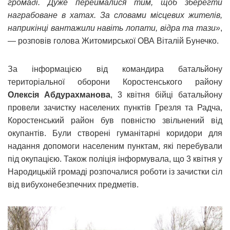
громаді. Дуже переймалися тим, щоб зберегти
награбоване в хатах. За словами місцевих жителів,
наприкінці вантажили навіть лопати, відра та тази»
,
— розповів голова Житомирської ОВА Віталій Бунечко.
За інформацією від командира батальйону
територіальної оборони Коростенського району
Олексія Абдурахманова
, 3 квітня бійці батальйону
провели зачистку населених пунктів Грезля та Радча,
Коростенський район був повністю звільнений від
окупантів. Були створені гуманітарні коридори для
надання допомоги населеним пунктам, які перебували
під окупацією. Також поліція інформувала, що 3 квітня у
Народицькій громаді розпочалися роботи із зачистки сіл
від вибухонебезпечних предметів.