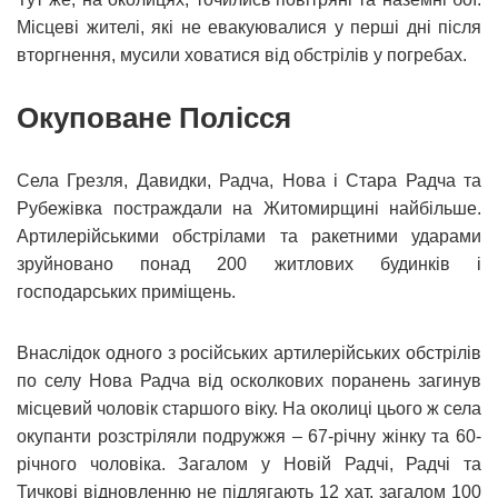
Місцеві жителі, які не евакуювалися у перші дні після
вторгнення, мусили ховатися від обстрілів у погребах.
Окуповане Полісся
Села Грезля, Давидки, Радча, Нова і Стара Радча та
Рубежівка постраждали на Житомирщині найбільше.
Артилерійськими обстрілами та ракетними ударами
зруйновано понад 200 житлових будинків і
господарських приміщень.
Внаслідок одного з російських артилерійських обстрілів
по селу Нова Радча від осколкових поранень загинув
місцевий чоловік старшого віку. На околиці цього ж села
окупанти розстріляли подружжя – 67-річну жінку та 60-
річного чоловіка. Загалом у Новій Радчі, Радчі та
Тичкові відновленню не підлягають 12 хат, загалом 100