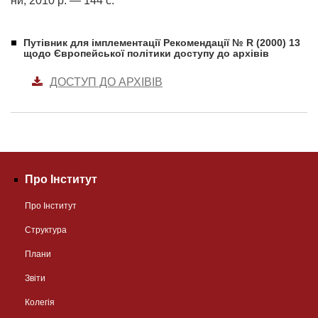
ни, 2010 р. — 144 с.
Путівник для імплементації Рекомендації № R (2000) 13
щодо Європейської політики доступу до архівів
ДОСТУП ДО АРХІВІВ
Про Інститут
Про Інститут
Структура
Плани
Звіти
Колегія