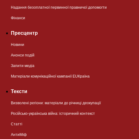
Надання безоплатної первинної правничої допомогти
Фінанси
Пресцентр
Новини
Анонси подій
Запити медіа
Матеріали комунікаційної кампанії EUКраїна
Тексти
Визволені регіони: матеріали до річниці деокупації
Російсько-українська війна: історичний контекст
Статті
АнтиМіф