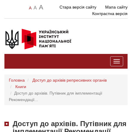
A
Стара версія сайту
Мапа сайту
A
A
Контрастна версія
Toggle
navigati
Головна
Доступ до архівів репресивних органів
Книги
Доступ до архівів. Путівник для імплементації
Рекомендації...
Доступ до архівів. Путівник для
імплементації Рекомендації...