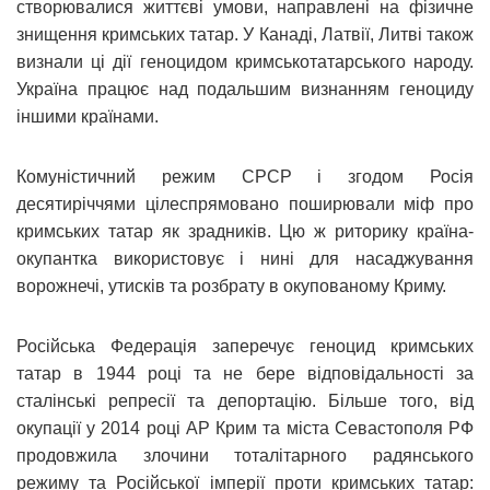
створювалися життєві умови, направлені на фізичне
знищення кримських татар. У Канаді, Латвії, Литві також
визнали ці дії геноцидом кримськотатарського народу.
Україна працює над подальшим визнанням геноциду
іншими країнами.
Комуністичний режим СРСР і згодом Росія
десятиріччями цілеспрямовано поширювали міф про
кримських татар як зрадників. Цю ж риторику країна-
окупантка використовує і нині для насаджування
ворожнечі, утисків та розбрату в окупованому Криму.
Російська Федерація заперечує геноцид кримських
татар в 1944 році та не бере відповідальності за
сталінські репресії та депортацію. Більше того, від
окупації у 2014 році АР Крим та міста Севастополя РФ
продовжила злочини тоталітарного радянського
режиму та Російської імперії проти кримських татар: