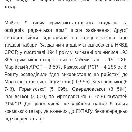
татар.
Майже 9 тисяч кримськотатарських солдатів та
офіцерів радянської армії після закінчення Другої
світової війни відправили на спецпоселення або
трудові табори. За даними відділу спецпоселень НКВД
СРСР, у листопаді 1944 року у вигнанні опинилися 193
865 кримських татар: з них в Узбекистані – 151 136,
Марійській АРСР – 8 597, Казахській РСР – 4 286 осіб.
Решту розподілили “для використання на роботах” до
Молотовської, нині Пермської (10 555), Кемеровської (6
743), Горьківської (5 095), Свердловської (3 594),
Іванівської (2 800) та Ярославської (1 059) областей
РРФСР. До цього числа не увійшли майже 6 тисяч
кримських татар, ув’язнених до ГУЛАГу безпосередньо
під час депортації.