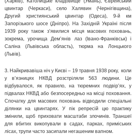
(Харків), Католицьке кладовище (Умань), Єврейський
цвинтар (Черкаси), село Халявин (Чернігівщина),
Другий християнський цвинтар (Одеса), 9-й км
Запорізького шосе (Дніпро). На Західній Україні після
1939 року також з’явилися місця масових поховань,
зокрема, урочища Дем’янів лаз (Івано-Франківськ) і
Саліна (Львівська область), тюрма на Лонцького
(Львів).
3. Найкривавіша ніч у Києві – 19 травня 1938 року, коли
у в’язницях НКВД розстріляли 563 людини. Це
відбувалося, як правило, на тюремних подвір’ях, у
підвалах НКВД або безпосередньо на місці поховання.
Спочатку для масових поховань відводили спеціальні
ділянки на цвинтарях. У пік репресій цю практику
змінили, щоб приховати масштаби злочинів. Траншеї
для вбитих викопували в садах, парках, приміських
лісах, трупи часто засипали негашеним вапном.