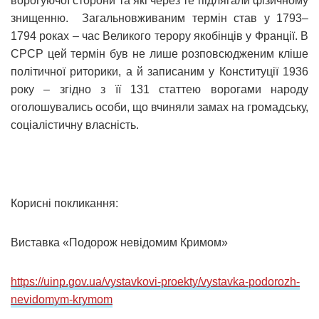
ворогуючої сторони та які через те підлягали фізичному
знищенню. Загальновживаним термін став у 1793–
1794 роках – час Великого терору якобінців у Франції. В
СРСР цей термін був не лише розповсюдженим кліше
політичної риторики, а й записаним у Конституції 1936
року – згідно з її 131 статтею ворогами народу
оголошувались особи, що вчиняли замах на громадську,
соціалістичну власність.
Корисні покликання:
Виставка «Подорож невідомим Кримом»
https://uinp.gov.ua/vystavkovi-proekty/vystavka-podorozh-
nevidomym-krymom