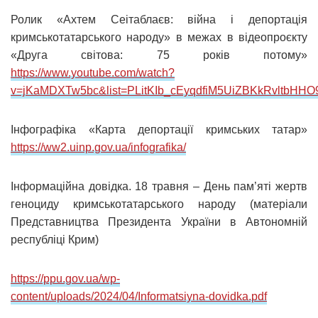
Ролик «Ахтем Сеітаблаєв: війна і депортація
кримськотатарського народу» в межах в відеопроєкту
«Друга світова: 75 років потому»
https://www.youtube.com/watch?
v=jKaMDXTw5bc&list=PLitKIb_cEyqdfiM5UiZBKkRvltbHHO
Інфографіка «Карта депортації кримських татар»
https://ww2.uinp.gov.ua/infografika/
Інформаційна довідка. 18 травня – День пам’яті жертв
геноциду кримськотатарського народу (матеріали
Представництва Президента України в Автономній
республіці Крим)
https://ppu.gov.ua/wp-
content/uploads/2024/04/Informatsiyna-dovidka.pdf