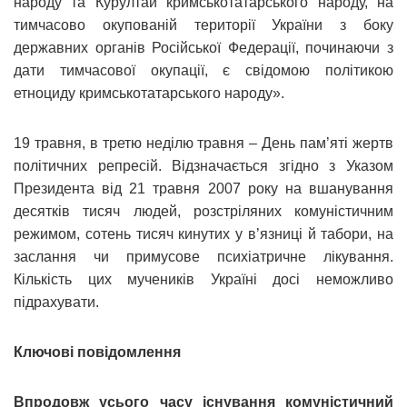
народу та Курултай кримськотатарського народу, на
тимчасово окупованій території України з боку
державних органів Російської Федерації, починаючи з
дати тимчасової окупації, є свідомою політикою
етноциду кримськотатарського народу».
19 травня, в третю неділю травня – День пам’яті жертв
політичних репресій. Відзначається згідно з Указом
Президента від 21 травня 2007 року на вшанування
десятків тисяч людей, розстріляних комуністичним
режимом, сотень тисяч кинутих у в’язниці й табори, на
заслання чи примусове психіатричне лікування.
Кількість цих мучеників Україні досі неможливо
підрахувати.
Ключові повідомлення
Впродовж усього часу існування комуністичний