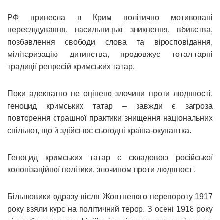
РФ принесла в Крим політично мотивовані
переслідування, насильницькі зникнення, вбивства,
позбавлення свободи слова та віросповідання,
мілітаризацію дитинства, продовжує тоталітарні
традиції репресій кримських татар.
Поки адекватно не оцінено злочини проти людяності,
геноцид кримських татар – завжди є загроза
повторення страшної практики знищення національних
спільнот, що й здійснює сьогодні країна-окупантка.
Геноцид кримських татар є складовою російської
колонізаційної політики, злочином проти людяності.
Більшовики одразу після Жовтневого перевороту 1917
року взяли курс на політичний терор. З осені 1918 року