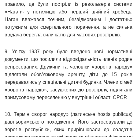
правило, це були постріли із револьверів системи
«Наган» у потилицю або перший шийний хребець.
Наган вважався точним, безвідмовним і достатньо
потужним для смертельного поранення, а не сильна
віддача берегла сили катів для масових розстрілів.
9. Улітку 1937 року було введено нові нормативні
документи, що посилили відповідальність членів родин
репресованих. Дружини та чоловіки «ворогів народу»
підлягали обов’язковому арешту, діти до 15 років
передавались у спеціальні дитячі будинки. Члени сімей
«ворогів народів», засуджених до розстрілу, підлягали
примусовому переселенню у внутрішні області СРСР.
10. Термін «ворог народу» (латинське hostis publicus)
давньоримського походження. Його застосовували до
ворогів республіки, яких прирівнювали до солдатів