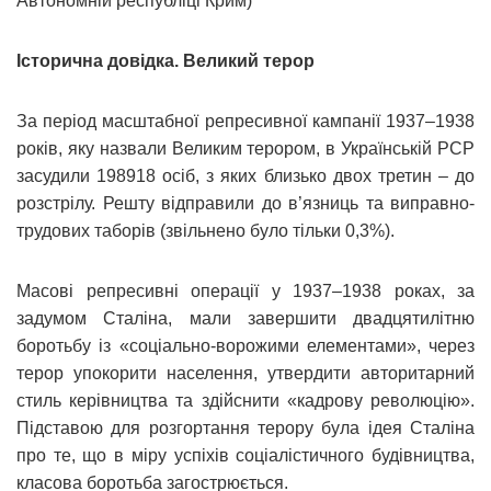
Автономній республіці Крим)
Історична довідка. Великий терор
За період масштабної репресивної кампанії 1937–1938
років, яку назвали Великим терором, в Українській РСР
засудили 198918 осіб, з яких близько двох третин – до
розстрілу. Решту відправили до в’язниць та виправно-
трудових таборів (звільнено було тільки 0,3%).
Масові репресивні операції у 1937–1938 роках, за
задумом Сталіна, мали завершити двадцятилітню
боротьбу із «соціально-ворожими елементами», через
терор упокорити населення, утвердити авторитарний
стиль керівництва та здійснити «кадрову революцію».
Підставою для розгортання терору була ідея Сталіна
про те, що в міру успіхів соціалістичного будівництва,
класова боротьба загострюється.