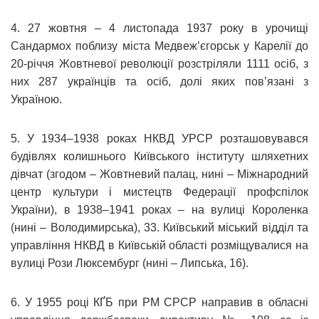
4. 27 жовтня – 4 листопада 1937 року в урочищі
Сандармох поблизу міста Медвеж’єгорськ у Карелії до
20-річчя Жовтневої революції розстріляли 1111 осіб, з
них 287 українців та осіб, долі яких пов’язані з
Україною.
5. У 1934–1938 роках НКВД УРСР розташовувався
будівлях колишнього Київського інституту шляхетних
дівчат (згодом – Жовтневий палац, нині – Міжнародний
центр культури і мистецтв Федерації профспілок
України), в 1938–1941 роках – на вулиці Короленка
(нині – Володимирська), 33. Київський міський відділ та
управління НКВД в Київській області розміщувалися на
вулиці Рози Люксембург (нині – Липська, 16).
6. У 1955 році КҐБ при РМ СРСР направив в обласні