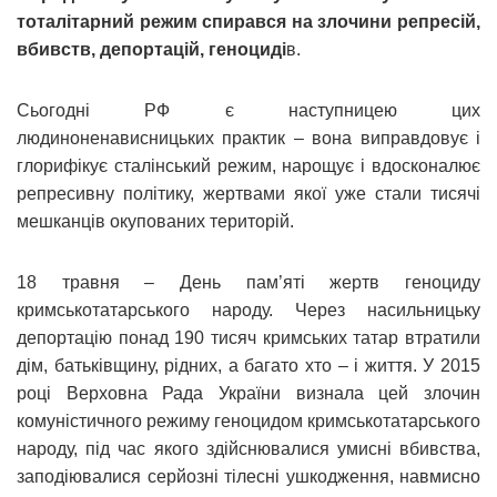
тоталітарний режим спирався на злочини репресій,
вбивств, депортацій, геноциді
в.
Сьогодні РФ є наступницею цих
людиноненависницьких практик – вона виправдовує і
глорифікує сталінський режим, нарощує і вдосконалює
репресивну політику, жертвами якої уже стали тисячі
мешканців окупованих територій.
18 травня – День пам’яті жертв геноциду
кримськотатарського народу. Через насильницьку
депортацію понад 190 тисяч кримських татар втратили
дім, батьківщину, рідних, а багато хто – і життя. У 2015
році Верховна Рада України визнала цей злочин
комуністичного режиму геноцидом кримськотатарського
народу, під час якого здійснювалися умисні вбивства,
заподіювалися серйозні тілесні ушкодження, навмисно