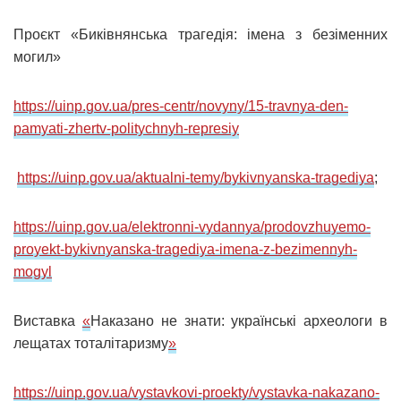
Проєкт «Биківнянська трагедія: імена з безіменних
могил»
https://uinp.gov.ua/pres-centr/novyny/15-travnya-den-
pamyati-zhertv-politychnyh-
represiy
https://uinp.gov.ua/aktualni-temy/bykivnyanska-tragediya
;
https://uinp.gov.ua/elektronni-vydannya/prodovzhuyemo-
proyekt-bykivnyanska-tragediya-imena-z-bezimennyh-
mogyl
Виставка
«
Наказано не знати: українські археологи в
лещатах тоталітаризму
»
https://uinp.gov.ua/vystavkovi-proekty/vystavka-nakazano-