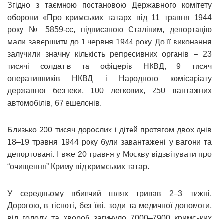
Згідно з таємною постановою Державного комітету
оборони «Про кримських татар» від 11 травня 1944
року № 5859-сс, підписаною Сталіним, депортацію
мали завершити до 1 червня 1944 року. До її виконання
залучили значну кількість репресивних органів – 23
тисячі солдатів та офіцерів НКВД, 9 тисяч
оперативників НКВД і Народного комісаріату
державної безпеки, 100 легкових, 250 вантажних
автомобілів, 67 ешелонів.
Близько 200 тисяч дорослих і дітей протягом двох днів
18–19 травня 1944 року були завантажені у вагони та
депортовані. І вже 20 травня у Москву відзвітувати про
“очищення” Криму від кримських татар.
У середньому вбивчий шлях тривав 2–3 тижні.
Дорогою, в тісноті, без їжі, води та медичної допомоги,
від голоду та хвороб загинуло 7000–7900 кримських