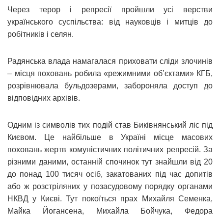
Через терор і репресії пройшли усі верстви
українського суспільства: від науковців і митців до
робітників і селян.
Радянська влада намагалася приховати сліди злочинів
– місця поховань робила «режимними об’єктами» КГБ,
розрівнювала бульдозерами, забороняла доступ до
відповідних архівів.
Одним із символів тих подій став Биківнянський ліс під
Києвом. Це найбільше в Україні місце масових
поховань жертв комуністичних політичних репресій. За
різними даними, останній спочинок тут знайшли від 20
до понад 100 тисяч осіб, закатованих під час допитів
або ж розстріляних у позасудовому порядку органами
НКВД у Києві. Тут покоїться прах Михайля Семенка,
Майка Йогансена, Михайла Бойчука, Федора