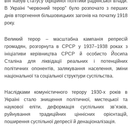
він набув статусу офіційної політики радянської влади.
В Україні “червоний терор” було розпочато з перших
днів вторгнення більшовицьких загонів на початку 1918
року.
Великий терор – масштабна кампанія репресій
громадян, розгорнута в СРСР у 1937–1938 роках з
ініціативи керівництва СРСР й особисто Йосипа
Сталіна для ліквідації реальних і потенційних
політичних опонентів, залякування населення, зміни
національної та соціальної структури суспільства.
Наслідками комуністичного терору 1930-х років в
Україні стало знищення політичної, мистецької та
наукової еліти, деформація суспільних зв’язків,
руйнування традиційних ціннісних орієнтацій,
поширення суспільної депресії й денаціоналізація.