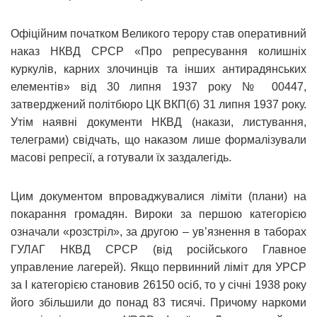
Офіційним початком Великого терору став оперативний
наказ НКВД СРСР «Про репресування колишніх
куркулів, карних злочинців та інших антирадянських
елементів» від 30 липня 1937 року № 00447,
затверджений політбюро ЦК ВКП(б) 31 липня 1937 року.
Утім наявні документи НКВД (накази, листування,
телеграми) свідчать, що наказом лише формалізували
масові репресії, а готували їх заздалегідь.
Цим документом впроваджувалися ліміти (плани) на
покарання громадян. Вироки за першою категорією
означали «розстріл», за другою – ув’язнення в таборах
ГУЛАГ НКВД СРСР (від російського Главное
управление лагерей). Якщо первинний ліміт для УРСР
за І категорією становив 26150 осіб, то у січні 1938 року
його збільшили до понад 83 тисячі. Причому наркоми