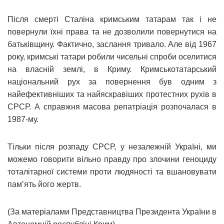
Після смерті Сталіна кримським татарам так і не
повернули їхні права та не дозволили повернутися на
батьківщину. Фактично, заслання тривало. Але від 1967
року, кримські татари робили чисельні спроби оселитися
на власній землі, в Криму. Кримськотатарський
національний рух за повернення був одним з
найефективніших та найяскравіших протестних рухів в
СРСР. А справжня масова репатріація розпочалася в
1987-му.
Тільки після розпаду СРСР, у незалежній Україні, ми
можемо говорити вільно правду про злочини геноциду
тоталітарної системи проти людяності та вшановувати
памʼять його жертв.
(За матеріалами Представництва Президента України в