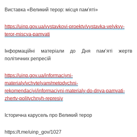
Виставка «Великий терор: місця пам'яті»
https://uinp.gov.ua/vystavkovi-proekty/vystavka-velykyy-
teror-miscya-pamyati
Інформаційні матеріали до Дня пам’яті жертв
політичних репресій
https://uinp.gov.ua/informaciyni-
materialy/vchytelyam/metodychni-
rekomendaciyi/informaciyni-materialy-do-dnya-pamyati-
zhertv-politychnyh-represiy
Історична карусель про Великий терор
https://t.me/uinp_gov/1027