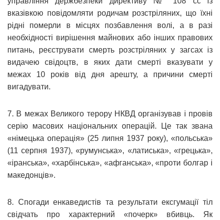
управління держбезпеки директиву № 108 сс із
вказівкою повідомляти родичам розстріляних, що їхні
рідні померли в місцях позбавлення волі, а в разі
необхідності вирішення майнових або інших правових
питань, реєструвати смерть розстріляних у загсах із
видачею свідоцтв, в яких дати смерті вказувати у
межах 10 років від дня арешту, а причини смерті
вигадувати.
7. В межах Великого терору НКВД організував і провів
серію масових національних операцій. Це так звана
«німецька операція» (25 липня 1937 року), «польська»
(11 серпня 1937), «румунська», «латиська», «грецька»,
«іранська», «харбінська», «афганська», «проти болгар і
македонців».
8. Спогади енкаведистів та результати ексгумації тіл
свідчать про характерний «почерк» вбивць. Як