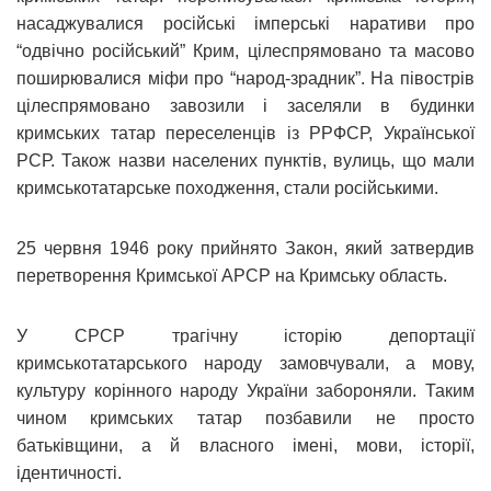
насаджувалися російські імперські наративи про
“одвічно російський” Крим, цілеспрямовано та масово
поширювалися міфи про “народ-зрадник”. На півострів
цілеспрямовано завозили і заселяли в будинки
кримських татар переселенців із РРФСР, Української
РСР. Також назви населених пунктів, вулиць, що мали
кримськотатарське походження, стали російськими.
25 червня 1946 року прийнято Закон, який затвердив
перетворення Кримської АРСР на Кримську область.
У СРСР трагічну історію депортації
кримськотатарського народу замовчували, а мову,
культуру корінного народу України забороняли. Таким
чином кримських татар позбавили не просто
батьківщини, а й власного імені, мови, історії,
ідентичності.