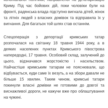
Криму. Під час бойових дій, поки чоловіки були на
фронті, радянська влада підступно вигнала дітей, жінок
та літніх людей з власних домівок та відправила їх у
вигнання. Для багатьох той шлях став останнім.
Спецоперація з депортації кримських татар
розпочалася на світанку 18 травня 1944 року, а в
деяких населених пунктах Кримського півострова
напередодні, 17 травня. Особовий склад, залучений до
цього, відзначався жорстокістю і насильством.
Найчастіше кримським татарам не пояснювали, що
відбувається, куди саме їх везуть, а на збори давали не
більше 15 хвилин. Таким чином, кримські татари
покинули власні домівки не готовими до довгої та
виснажливої дороги, не кажучи вже про облаштування
на чужині.