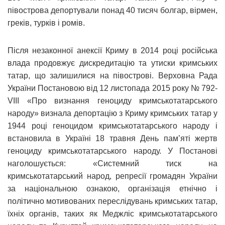
півострова депортували понад 40 тисяч болгар, вірмен,
греків, турків і ромів.
Після незаконної анексії Криму в 2014 році російська
влада продовжує дискредитацію та утиски кримських
татар, що залишилися на півострові. Верховна Рада
України Постановою від 12 листопада 2015 року № 792-
VIII «Про визнання геноциду кримськотатарського
народу» визнала депортацію з Криму кримських татар у
1944 році геноцидом кримськотатарського народу і
встановила в Україні 18 травня День пам’яті жертв
геноциду кримськотатарського народу. У Постанові
наголошується: «Системний тиск на
кримськотатарський народ, репресії громадян України
за національною ознакою, організація етнічно і
політично мотивованих переслідувань кримських татар,
їхніх органів, таких як Меджліс кримськотатарського