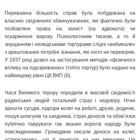
Переважна більшість справ була побудована на
власних свідченнях обвинувачених, які фактично були
позбавлені права на захист (на адвоката) чи
оскарження вироку. Психологічним тиском, а то й
знущанням і нелюдськими тортурами слідчі «вибивали»
з арештованих потрібні зізнання, які ніхто не перевіряв.
У 1937 році дозвіл на застосування методів «фізичного
впливу на підозрюваних» (тобто тортур) було надано на
найвищому рівні ЦК ВКП (б).
Часи Великого терору породили в масовій свідомості
радянських людей тотальний страх і недовіру. Нічні
арешти сусідів, підозри колег на роботі, друзів, родичів,
пошук шпигунів та шкідників, страх доносів та обов’язок
публічно таврувати так званих ворогів народу були
повсякденними. Громадяни писали доноси на колег,
остерігаючись, що ті донесуть на них першими. Це