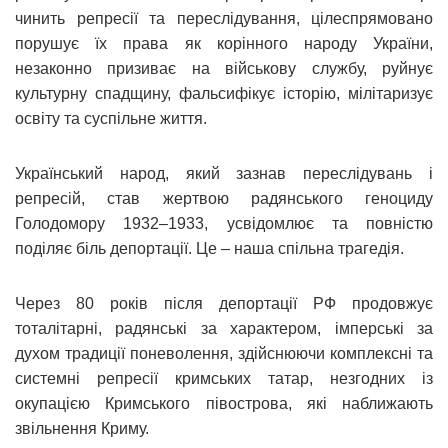
чинить репресії та переслідування, цілеспрямовано
порушує їх права як корінного народу України,
незаконно призиває на військову службу, руйнує
культурну спадщину, фальсифікує історію, мілітаризує
освіту та суспільне життя.
Український народ, який зазнав переслідувань і
репресій, став жертвою радянського геноциду
Голодомору 1932–1933, усвідомлює та повністю
поділяє біль депортації. Це – наша спільна трагедія.
Через 80 років після депортації РФ продовжує
тоталітарні, радянські за характером, імперські за
духом традиції поневолення, здійснюючи комплексні та
системні репресії кримських татар, незгодних із
окупацією Кримського півострова, які наближають
звільнення Криму.