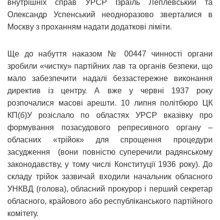
внутрішніх справ УРСР Ізраїль Леплевський та
Олександр Успенський неодноразово зверталися в
Москву з проханням надати додаткові ліміти.
Ще до набуття наказом № 00447 чинності органи
зробили «чистку» партійних лав та органів безпеки, що
мало забезпечити надалі беззастережне виконання
директив із центру. А вже у червні 1937 року
розпочалися масові арешти. 10 липня політбюро ЦК
КП(б)У розіслало по областях УРСР вказівку про
формування позасудового репресивного органу –
обласних «трійок» для спрощення процедури
засудження (вони повністю суперечили радянському
законодавству, у тому числі Конституції 1936 року). До
складу трійок зазвичай входили начальник обласного
УНКВД (голова), обласний прокурор і перший секретар
обласного, крайового або республіканського партійного
комітету.