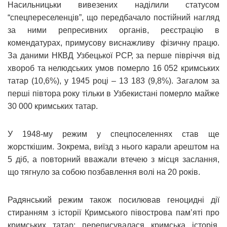
Насильницьки вивезених наділили статусом
“спецпереселенців”, що передбачало постійний нагляд
за ними репресивних органів, реєстрацію в
комендатурах, примусову виснажливу фізичну працю.
За даними НКВД Узбецької РСР, за перше півріччя від
хвороб та нелюдських умов померло 16 052 кримських
татар (10,6%), у 1945 році – 13 183 (9,8%). Загалом за
перші півтора року тільки в Узбекистані померло майже
30 000 кримських татар.
У 1948-му режим у спецпоселеннях став ще
жорсткішим. Зокрема, виїзд з нього карали арештом на
5 діб, а повторний вважали втечею з місця заслання,
що тягнуло за собою позбавлення волі на 20 років.
Радянський режим також посилював геноцидні дії
стиранням з історії Кримського півострова памʼяті про
кримських татар: переписувалася кримська історія,