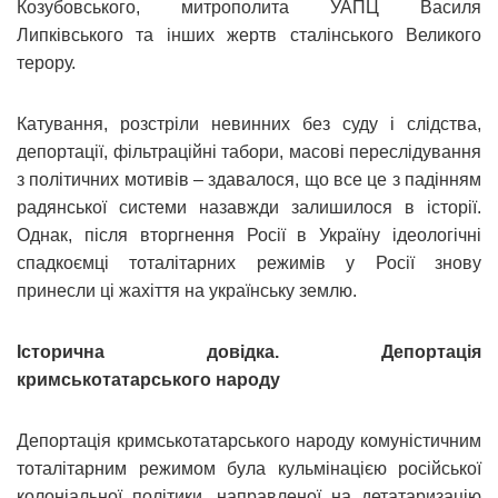
Козубовського, митрополита УАПЦ Василя
Липківського та інших жертв сталінського Великого
терору.
Катування, розстріли невинних без суду і слідства,
депортації, фільтраційні табори, масові переслідування
з політичних мотивів – здавалося, що все це з падінням
радянської системи назавжди залишилося в історії.
Однак, після вторгнення Росії в Україну ідеологічні
спадкоємці тоталітарних режимів у Росії знову
принесли ці жахіття на українську землю.
Історична довідка. Депортація
кримськотатарського народу
Депортація кримськотатарського народу комуністичним
тоталітарним режимом була кульмінацією російської
колоніальної політики, направленої на детатаризацію