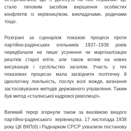
стало типовим засобом вирішення особистих
конфліктів із керівництвом, викладачами, родичами
тощо.
Розіграні за сценарієм показові процеси проти
партійно-радянських очільників 1937–1938 років
передбачали не лише усунення чи маргіналізацію
рештків старої еліти, але також вплив на нових
висуванців і суспільство загалом. Участь у тих
показових процесах мала засвідчити політичну й
ідеологічну лояльність, послух волі вождя, визнання
застосовуваних методів державного управління. Таким
був метод «сталінської кадрової революції».
Великий терор згорнули також за вказівкою вищого
партійно-радянського керівництва. 17 листопада 1938
року ЦК ВКП(б) і Раднарком СРСР ухвалили постанову