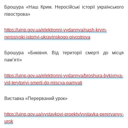
Брошура «Наш Крим. Неросійські історії українського
півострова»
https://uinp.gov.ua/elektronni-vydannya/nash-krym-
nerosiyski-istoriyi-ukrayinskogo-pivostrova
Брошура «Биківня. Від території смерті до місця
пам’яті»
https://uinp.gov.ua/elektronni-vydannya/broshura-bykivnya-
vid-terytoriyi-smerti-do-miscya-pamyati
Виставка «Перерваний урок»
https://uinp.gov.ua/vystavkovi-proekty/vystavka-perervanyy-
urok