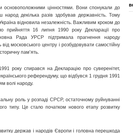
в
ули основоположними цінностями. Вони спонукали до
аш народ декілька разів здобував державність. Тому
Україна відновила незалежність. Важливим кроком до
ало прийняття 16 липня 1990 року Декларації про
ерховна Рада УРСР підтримала прагнення народу
ь від московського центру і розбудовувати самостійну
історичну пам’ять.
991 року спирався на Декларацію про суверенітет,
українського референдуму, що відбувся 1 грудня 1991
м волі народу.
шальну роль у розпаді СРСР, остаточному руйнуванні
кого типу. Це стало початком нового етапу розвитку
озвитку держав і народів Європи і головна перешкода