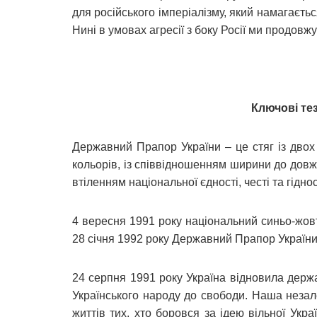
для російського імперіалізму, який намагаєтьс
Нині в умовах агресії з боку Росії ми продов
Ключові те
Державний Прапор України – це стяг із двох
кольорів, із співвідношенням ширини до дов
втіленням національної єдності, честі та гідно
4 вересня 1991 року національний синьо-жо
28 січня 1992 року Державний Прапор Україн
24 серпня 1991 року Україна відновила держ
Українського народу до свободи. Наша незал
життів тих, хто боровся за ідею вільної Украї