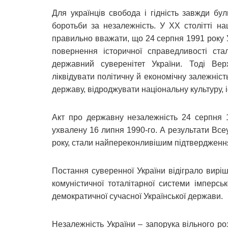
Для українців свобода і гідність завжди б
боротьби за незалежність. У ХХ столітті н
правильно вважати, що 24 серпня 1991 року 
повернення історичної справедливості ст
державний суверенітет України. Тоді В
ліквідувати політичну й економічну залежніст
державу, відроджувати національну культуру, 
Акт про державну незалежність 24 серпня 1
ухвалену 16 липня 1990-го. А результати Все
року, стали найпереконливішим підтвердження
Постання суверенної України відіграло вирі
комуністичної тоталітарної системи імперсь
демократичної сучасної Української держави.
Незалежність України – запорука вільного р