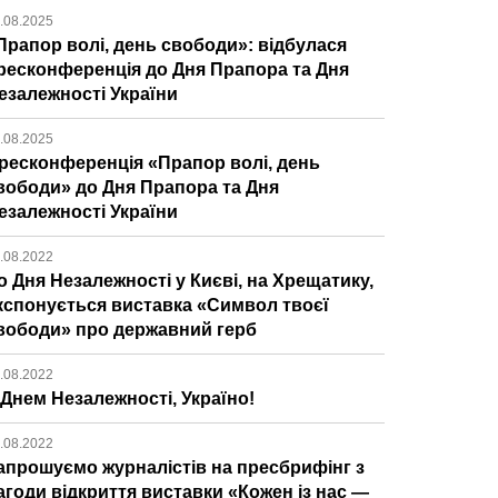
.08.2025
Прапор волі, день свободи»: відбулася
ресконференція до Дня Прапора та Дня
езалежності України
.08.2025
ресконференція «Прапор волі, день
вободи» до Дня Прапора та Дня
езалежності України
.08.2022
о Дня Незалежності у Києві, на Хрещатику,
кспонується виставка «Символ твоєї
вободи» про державний герб
.08.2022
 Днем Незалежності, Україно!
.08.2022
апрошуємо журналістів на пресбрифінг з
агоди відкриття виставки «Кожен із нас —