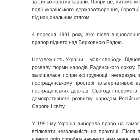
за синьо-жовтий карали. Попри це, питомо у
події українського державотворення, боротьб
під національним стягом.
4 вересня 1991 року, вже після відновленн
прапор піднято над Верховною Радою.
Незалежність України – маяк свободи. Відно
розвалу тюрми народів Радянського союзу. В
залишалася, попри всі труднощі і негаразди, 
пострадянському просторі, альтернативою ав
пострадянських держав. Сьогодні перемога У
демократичного розвитку народам Російсько
Європи і світу.
У 1991-му Україна виборола право на самості
втілювати незалежність на практиці. Після
чинили опір спробам накинути нам нове ярм