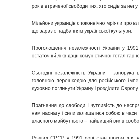
років втраченої свободи тих, хто сидів за неї 
Мільйони українців споконвічно мріяли про вл
що зараз є надбанням української культури.
Проголошення незалежності України у 1991
остаточній ліквідації комуністичної тоталітарно
Сьогодні незалежність України – запорука 
головною перешкодою для російського імпер
духовно поглинути Україну і розділити Європу
Прагнення до свободи і чутливість до неспр
нам наснагу і сили залишатися собою в часи
власного майбутнього – найвищий вияв свобо
Розпад СРСР у 1991 році став шоком для ча