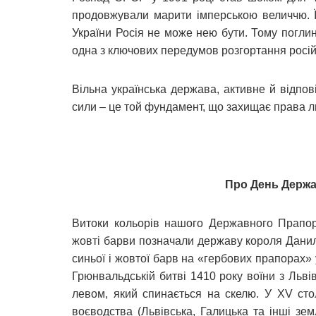
продовжували марити імперською величчю. Їх
України Росія не може нею бути. Тому поглин
одна з ключових передумов розгортання росій
Вільна українська держава, активне й відпов
сили – це той фундамент, що захищає права л
Про День Держа
Витоки кольорів нашого Державного Прапора
жовті барви позначали державу короля Данила
синьої і жовтої барв на «гербових прапорах» 
Грюнвальдській битві 1410 року воїни з Льві
левом, який спинається на скелю. У ХV сто
воєводства (Львівська, Галицька та інші з