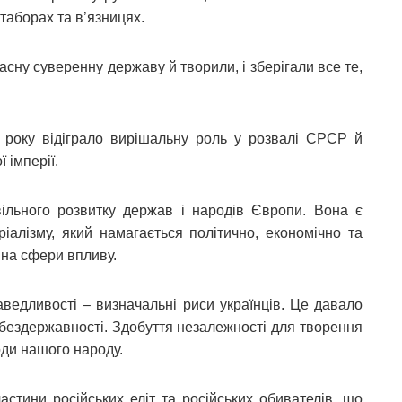
у таборах та в’язницях.
асну суверенну державу й творили, і зберігали все те,
 року відіграло вирішальну роль у розвалі СРСР й
ї імперії.
вільного розвитку держав і народів Європи. Вона є
іалізму, який намагається політично, економічно та
 на сфери впливу.
аведливості – визначальні риси українців. Це давало
 бездержавності. Здобуття незалежності для творення
ди нашого народу.
стини російських еліт та російських обивателів, що