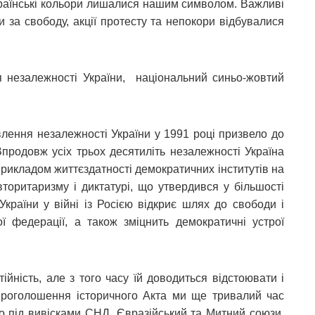
країнські кольори лишалися нашим символом. Важливі
и за свободу, акції протесту та непокори відбувалися
я незалежності України, національний синьо-жовтий
влення незалежності України у 1991 році призвело до
продовж усіх трьох десятиліть незалежності Україна
прикладом життєздатності демократичних інститутів на
торитаризму і диктатурі, що утвердився у більшості
країни у війні із Росією відкриє шлях до свободи і
ї федерації, а також зміцнить демократичні устрої
йність, але з того часу їй доводиться відстоювати і
 проголошення історичного Акта ми ще тривалий час
о під вивісками СНД, Євразійський та Митний союзи,