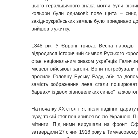
цього геральдичного знака могли були різним
кольори були однакові: поле щита – синє,
західноукраїнських земель було приєднано до 
вийшов з ужитку.
1848 рік. У Європі триває Весна народів –
відродився історичний символ Руського корол
став національним знаком українців Галичин
місцеві військові загони. Вони потребували
просили Головну Руську Раду, аби та допо
замість зображення лева стали поширювати
барвах» із двох рівновеликих синьої та жовтої 
На початку ХХ століття, після падіння царату 
руху, такий стяг поширився всією Україною. 
мітинги. Під ними вирушали на фронт. Офі
затвердили 27 січня 1918 року в Тимчасовому 