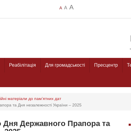
A
A
A
Реабілітація
Для громадськості
Пресцентр
Т
йні матеріали до памʼятних дат
апора та Дня незалежності України – 2025
о Дня Державного Прапора та