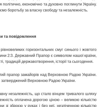
я політично, економічно та духовно поглинути Україну.
жуємо боротьбу за власну свободу та незалежність.
зи та повідомлення
 рівновеликих горизонтальних смуг синього і жовтого
жини 2:3. Державний Прапор є символом нашої країни,
сті, традицій державотворення, історії та сьогодення.
втий прапор замайорів над Верховною Радою України.
и затверджений Верховною Радою України.
авну незалежність, що стало вінцем тривалого шляху
ежність оплачена дорогою ціною – великою кількістю
ни зі зброєю у руках і без неї, незліченною кількістю