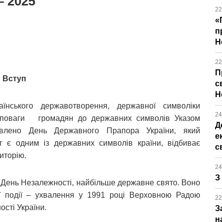
– 2025
22
«
п
Н
22
П
Вступ
с
Н
аїнського державотворення, державної символіки
24
я поваги громадян до державних символів Указом
Д
овлено День Державного Прапора України, який
е
г є одним із державних символів країни, відбиває
с
иторію.
24
З
є День Незалежності, найбільше державне свято. Воно
ої події – ухвалення у 1991 році Верховною Радою
22
ості України.
З
н