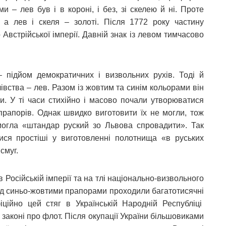
и – лев був і в короні, і без, зі скелею й ні. Проте
 а лев і скеля – золоті. Після 1772 року частину
Австрійської імперії. Давній знак із левом тимчасово
 підйом демократичних і визвольних рухів. Тоді й
івства – лев. Разом із жовтим та синім кольорами він
и. У ті часи стихійно і масово почали утворюватися
 прапорів. Однак швидко виготовити їх не могли, тож
могла «штандар руский зо Львова спровадити». Так
ся простіші у виготовленні полотнища «в руських
смуг.
в Російській імперії та на тлі національно-визвольного
Під синьо-жовтими прапорами проходили багатотисячні
ційно цей стяг в Українській Народній Республіці
законі про флот. Після окупації України більшовиками