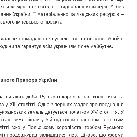
ньою мрією і сьогодні є відновлення імперії. А без
ання України, її матеріальних та людських ресурсів –
ського імперського проєкту.
ідальне громадянське суспільство та потужні збройні
юдини та гарантує всім українцям гідне майбутнє.
вного Прапора України
 сягають доби Руського королівства, коли синя та
 у ХІІІ столітті. Одна з перших згадок про поєднання
українських земель датується початком ХV століття. У
вської землі йшли у бій під синім прапором із жовтим
літті вже у Польському королівстві гербом Руського
емлі) продовжував залишатися лев. Цікаво, що форми