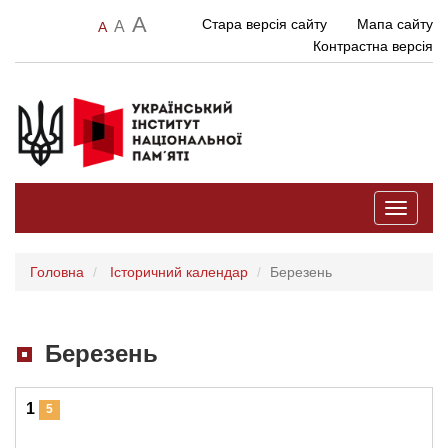
A
Стара версія сайту
Мапа сайту
A
A
Контрастна версія
Toggle
navigati
Головна
Історичний календар
Березень
Березень
1
5