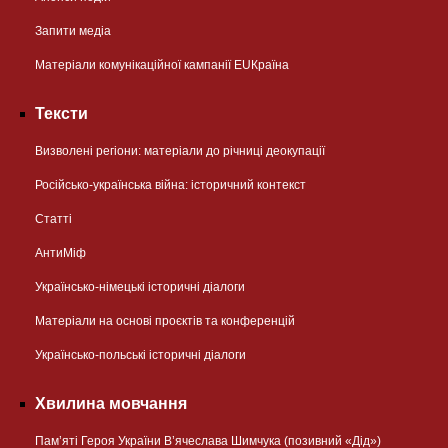
Запити медіа
Матеріали комунікаційної кампанії EUКраїна
Тексти
Визволені регіони: матеріали до річниці деокупації
Російсько-українська війна: історичний контекст
Статті
АнтиМіф
Українсько-німецькі історичні діалоги
Матеріали на основі проєктів та конференцій
Українсько-польські історичні діалоги
Хвилина мовчання
Пам’яті Героя України В’ячеслава Шимчука (позивний «Дід»)