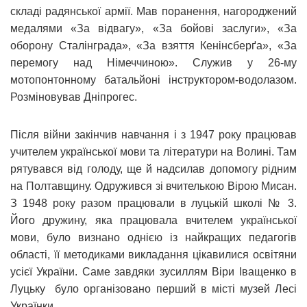
складі радянської армії. Мав поранення, нагороджений
медалями «За відвагу», «За бойові заслуги», «За
оборону Сталінграда», «За взяття Кенінсберґа», «За
перемогу над Німеччиною». Служив у 26-му
мотопонтонному батальйоні інструктором-водолазом.
Розміновував Дніпрогес.
Після війни закінчив навчання і з 1947 року працював
учителем української мови та літератури на Волині. Там
рятувався від голоду, ще й надсилав допомогу рідним
на Полтавщину. Одружився зі вчителькою Вірою Мисан.
З 1948 року разом працювали в луцькій школі № 3.
Його дружину, яка працювала вчителем української
мови, було визнано однією із найкращих педагогів
області, її методиками викладання цікавилися освітяни
усієї України. Саме завдяки зусиллям Віри Іващенко в
Луцьку було організовано перший в місті музей Лесі
Українки.