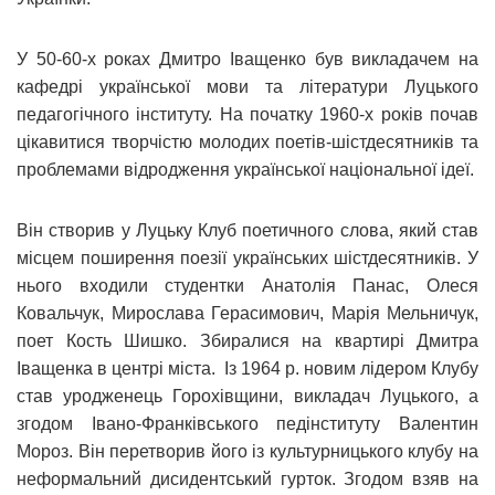
У 50-60-х роках Дмитро Іващенко був викладачем на
кафедрі української мови та літератури Луцького
педагогічного інституту. На початку 1960-х років почав
цікавитися творчістю молодих поетів-шістдесятників та
проблемами відродження української національної ідеї.
Він створив у Луцьку Клуб поетичного слова, який став
місцем поширення поезії українських шістдесятників. У
нього входили студентки Анатолія Панас, Олеся
Ковальчук, Мирослава Герасимович, Марія Мельничук,
поет Кость Шишко. Збиралися на квартирі Дмитра
Іващенка в центрі міста. Із 1964 р. новим лідером Клубу
став уродженець Горохівщини, викладач Луцького, а
згодом Івано-Франківського педінституту Валентин
Мороз. Він перетворив його із культурницького клубу на
неформальний дисидентський гурток. Згодом взяв на