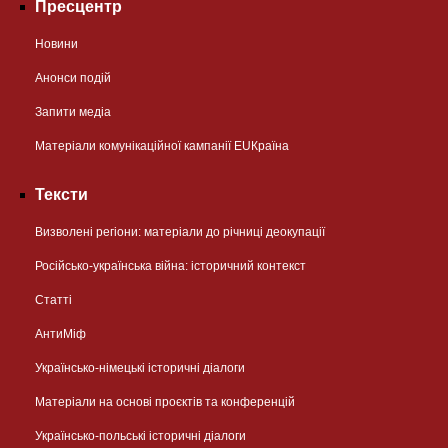
Пресцентр
Новини
Анонси подій
Запити медіа
Матеріали комунікаційної кампанії EUКраїна
Тексти
Визволені регіони: матеріали до річниці деокупації
Російсько-українська війна: історичний контекст
Статті
АнтиМіф
Українсько-німецькі історичні діалоги
Матеріали на основі проєктів та конференцій
Українсько-польські історичні діалоги