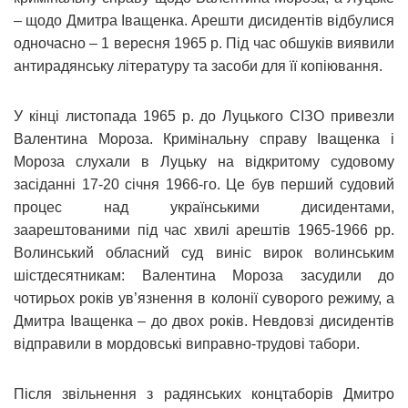
– щодо Дмитра Іващенка. Арешти дисидентів відбулися
одночасно – 1 вересня 1965 р. Під час обшуків виявили
антирадянську літературу та засоби для її копіювання.
У кінці листопада 1965 р. до Луцького СІЗО привезли
Валентина Мороза. Кримінальну справу Іващенка і
Мороза слухали в Луцьку на відкритому судовому
засіданні 17-20 січня 1966-го. Це був перший судовий
процес над українськими дисидентами,
заарештованими під час хвилі арештів 1965-1966 рр.
Волинський обласний суд виніс вирок волинським
шістдесятникам: Валентина Мороза засудили до
чотирьох років ув’язнення в колонії суворого режиму, а
Дмитра Іващенка – до двох років. Невдовзі дисидентів
відправили в мордовські виправно-трудові табори.
Після звільнення з радянських концтаборів Дмитро