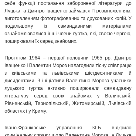
себе функції постачання забороненої літератури до
Луцька, а Дмитро Іващенко займався її розмноженням,
виготовленням фотографованих та друкованих копій. У
подальшому із самвидавними матеріалами
ознайомлювалися інші члени гуртка, які, своєю чергою,
поширювали їх серед знайомих.
Протягом 1964 – першої половини 1965 рр. Дмитро
Іващенко і Валентин Мороз налагодили тісну співпрацю
з київськими та львівськими шістдесятниками й
дисидентами. З ініціативи Валентина Мороза учасники
луцького гуртка активно поширювали самвидавну
літературу серед своїх знайомих у Волинській,
Рівненській, Тернопільській, Житомирській, Львівській
областях і у Криму.
Івано-Франківське управління КГБ відкрило
кримінальну справу щодо Валентина Мороза, а Луцьке