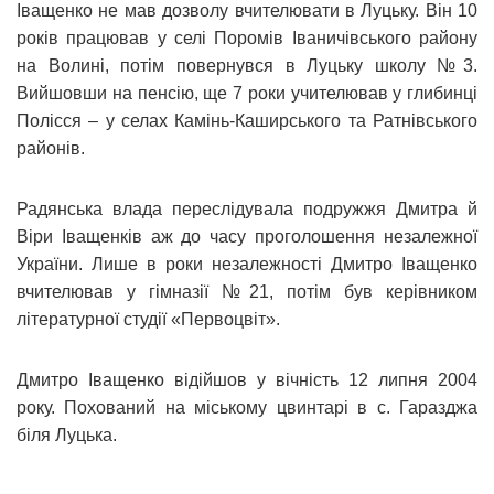
Іващенко не мав дозволу вчителювати в Луцьку. Він 10
років працював у селі Поромів Іваничівського району
на Волині, потім повернувся в Луцьку школу №3.
Вийшовши на пенсію, ще 7 роки учителював у глибинці
Полісся – у селах Камінь-Каширського та Ратнівського
районів.
Радянська влада переслідувала подружжя Дмитра й
Віри Іващенків аж до часу проголошення незалежної
України. Лише в роки незалежності Дмитро Іващенко
вчителював у гімназії №21, потім був керівником
літературної студії «Первоцвіт».
Дмитро Іващенко відійшов у вічність 12 липня 2004
року. Похований на міському цвинтарі в с. Гаразджа
біля Луцька.