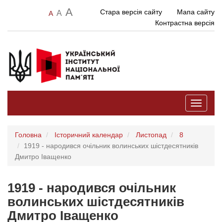
A
Стара версія сайту
Мапа сайту
A
A
Контрастна версія
Toggle
navigati
Головна
Історичний календар
Листопад
8
1919 - народився очільник волинських шістдесятників
Дмитро Іващенко
1919 - народився очільник
волинських шістдесятників
Дмитро Іващенко