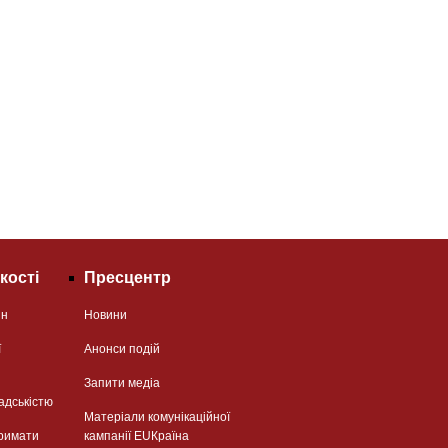
кості
Пресцентр
ян
Новини
ї
Анонси подій
Запити медіа
адськістю
Матеріали комунікаційної
римати
кампанії EUКраїна