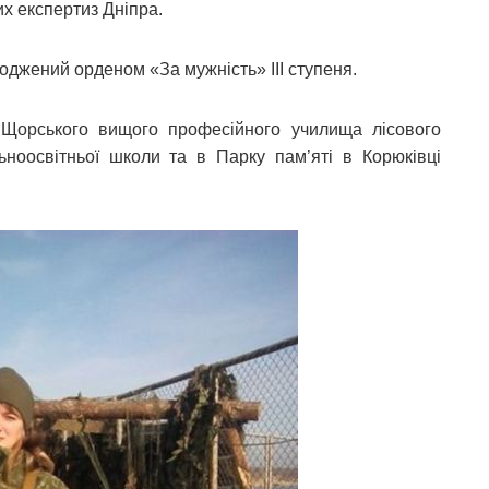
х експертиз Дніпра.
джений орденом «За мужність» ІІІ ступеня.
 Щорського вищого професійного училища лісового
льноосвітньої школи та в Парку пам’яті в Корюківці