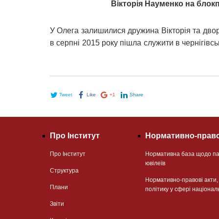
Вікторія Науменко на блокп
У Олега залишилися дружина Вікторія та дворі
в серпні 2015 року пішла служити в чернігівськ
Tweet
Like
+1
Share
Про Інститут
Нормативно-право
Про Інститут
Нормативна база щодо па
ювілеїв
Структура
Нормативно-правові акти
Плани
політику у сфері націонал
Звіти