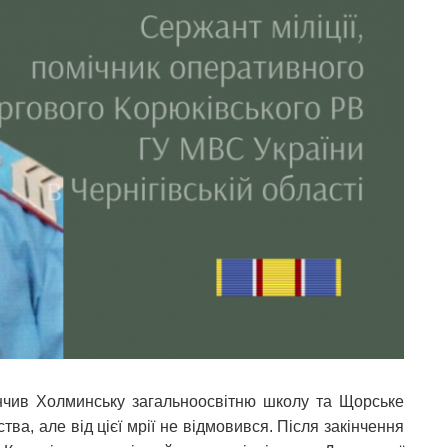
кінчив Холминську загальноосвітню школу та Щорське
а, але від цієї мрії не відмовився. Після закінчення