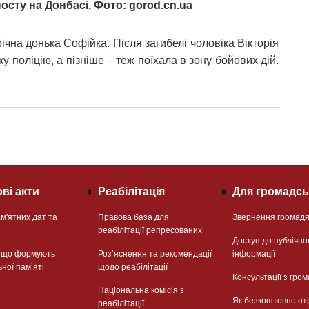
осту на Донбасі. Фото: gorod.cn.ua
чна донька Софійка. Після загибелі чоловіка Вікторія
у поліцію, а пізніше – теж поїхала в зону бойових дій.
ві акти
Реабілітація
Для громадсь
м'ятних дат та
Правова база для
Звернення громад
реабілітації репресованих
Доступ до публічно
, що формують
Розʼяснення та рекомендації
інформації
ьної памʼяті
щодо реабілітації
Консультації з гром
Національна комісія з
Як безкоштовно от
реабілітації