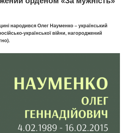
джений орденом «За мужність»
вщині народився Олег Науменко – український
російсько-української війни, нагороджений
тно).