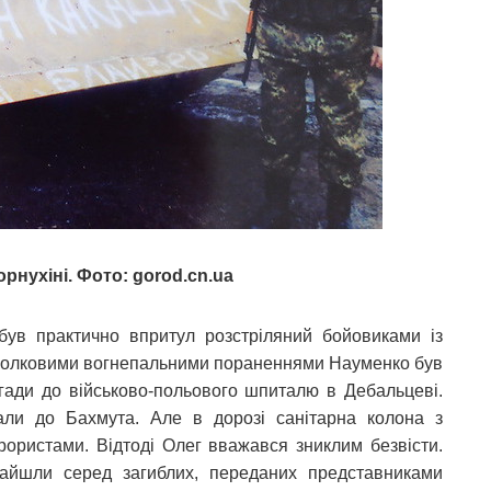
рнухіні. Фото: gorod.cn.ua
був практично впритул розстріляний бойовиками із
сколковими вогнепальними пораненнями Науменко був
ригади до військово-польового шпиталю в Дебальцеві.
али до Бахмута. Але в дорозі санітарна колона з
рористами. Відтоді Олег вважався зниклим безвісти.
найшли серед загиблих, переданих представниками