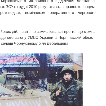
орюківського міжрайонного відділення Державної
вах ЗСУ в грудні 2010 року таки став правоохоронцем:
ром-водієм, помічником оперативного чергового
йових дій, навіть не замислювався про те, що можна
еденого загону УМВС України в Чернігівській області
в селищі Чорнухиному біля Дебальцева.