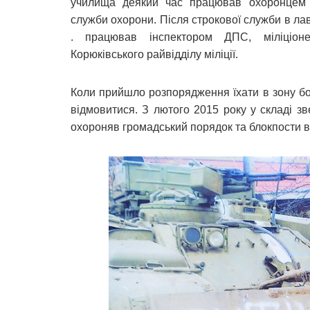
училища деякий час працював охоронцем К
служби охорони. Після строкової служби в ла
. працював інспектором ДПС, міліціоне
Корюківського райвідділу міліції.
Коли прийшло розпорядження їхати в зону бо
відмовитися. З лютого 2015 року у складі зв
охороняв громадський порядок та блокпости 