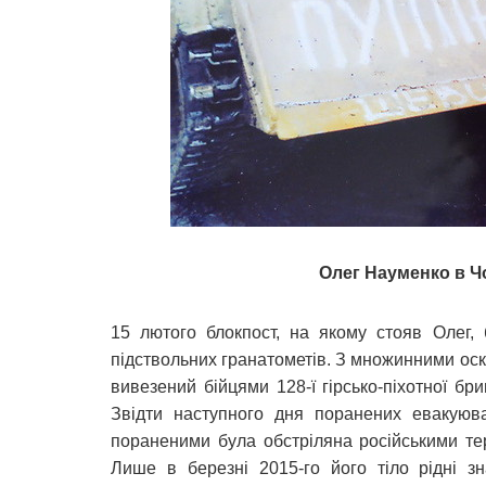
Олег Науменко в Чо
15 лютого блокпост, на якому стояв Олег, 
підствольних гранатометів. З множинними о
вивезений бійцями 128-ї гірсько-піхотної б
Звідти наступного дня поранених евакуюв
пораненими була обстріляна російськими те
Лише в березні 2015-го його тіло рідні з