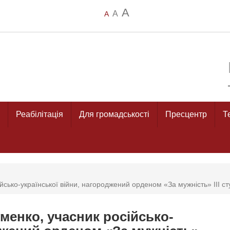
A
A
A
Реабілітація
Для громадськості
Пресцентр
Т
сько-української війни, нагороджений орденом «За мужність» ІІІ с
менко, учасник російсько-