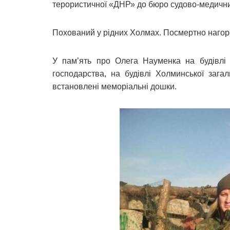
терористичної «ДНР» до бюро судово-медични
Похований у рідних Холмах. Посмертно нагоро
У пам’ять про Олега Науменка на будівлі
господарства, на будівлі Холминської зага
встановлені меморіальні дошки.