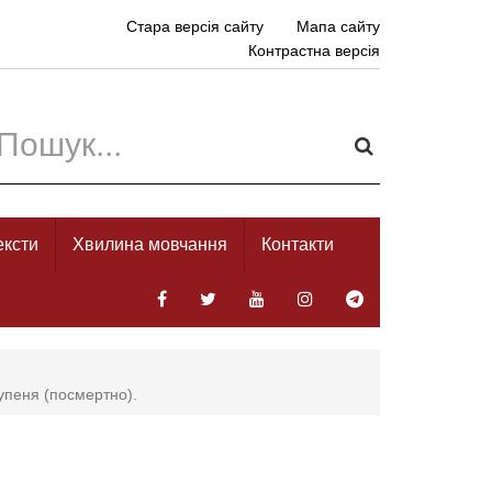
Стара версія сайту
Мапа сайту
Контрастна версія
ексти
Хвилина мовчання
Контакти
тупеня (посмертно).