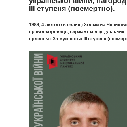
української війни, нагоро
ІІІ ступеня (посмертно).
1989, 4 лютого в селищі Холми на Чернігі
правоохоронець, сержант міліції, учасник 
орденом «За мужність» ІІІ ступеня (посмер