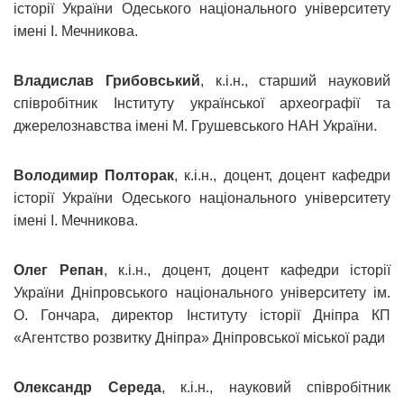
історії України Одеського національного університету
імені І. Мечникова.
Владислав Грибовський
, к.і.н., старший науковий
співробітник Інституту української археографії та
джерелознавства імені М. Грушевського НАН України.
Володимир Полторак
, к.і.н., доцент, доцент кафедри
історії України Одеського національного університету
імені І. Мечникова.
Олег Репан
, к.і.н., доцент, доцент кафедри історії
України Дніпровського національного університету ім.
О. Гончара, директор Інституту історії Дніпра КП
«Агентство розвитку Дніпра» Дніпровської міської ради
Олександр Середа
, к.і.н., науковий співробітник