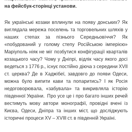
на фейсбук-сторінці установи.
Як українські козаки вплинули на появу донських? Як
виглядала мережа поселень та торговельних шляхів у
наших степах за пізнього Середньовіччя? Як
«побудований у голому степу Російською імперією»
Маріуполь ніяк не міг позбутися конфігурації кварталів
козацького часу? Чому у Дніпрі, відлік часу якого досі
ведеться з 1776 р., існує постійно діюча з середини XVII
ст. церква? Де в Хаджібеї, завдовго до появи Одеси,
можна було випити кави та попаритись? І як Росія
недоговорювала, «забувала» та викривляла історію
південної України. Про усе це і про багато інших речей
вестимуть мову автори монографії, провідні вчені із
Києва, Одеси, Дніпра та інших міст, що досліджують
історичні процеси ХV – XVIII ст. в південній Україні.