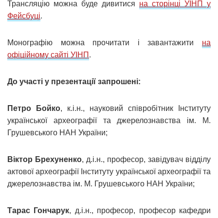
Трансляцію можна буде дивитися
на сторінці УІНП у
Фейсбуці
.
Монографію можна прочитати і завантажити
на
офіційному сайті УІНП
.
До участі у презентації запрошені:
Петро Бойко
, к.і.н., науковий співробітник Інституту
української археографії та джерелознавства ім. М.
Грушевського НАН України;
Віктор Брехуненко
, д.і.н., професор, завідувач відділу
актової археографії Інституту української археографії та
джерелознавства ім. М. Грушевського НАН України;
Тарас Гончарук
, д.і.н., професор, професор кафедри