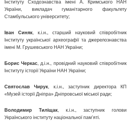
Інституту Сходознавства імені А. Кримського НАН
України, викладач гуманітарного факультету
Стамбульського університету;
Іван Синяк
, к.і.н., старший науковий співробітник
Інституту української археографії та джерелознавства
імені М. Грушевського НАН України;
Борис Черкас
, д.і.н., провідний науковий співробітник
Інституту історії України НАН України;
Святослав Чирук
, к.і.н., заступник директора КП
«Музей історії Дніпра» Дніпровської міської ради;
Володимир Тиліщак
, к.і.н., заступник голови
Українського інституту національної пам’яті.