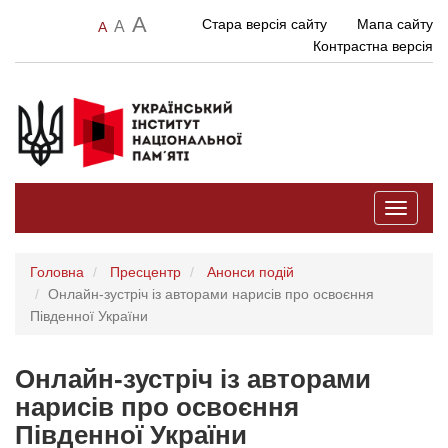
A
Стара версія сайту
Мапа сайту
A
A
Контрастна версія
Toggle
navigati
Головна
Пресцентр
Анонси подій
Онлайн-зустріч із авторами нарисів про освоєння
Південної України
Онлайн-зустріч із авторами
нарисів про освоєння
Південної України