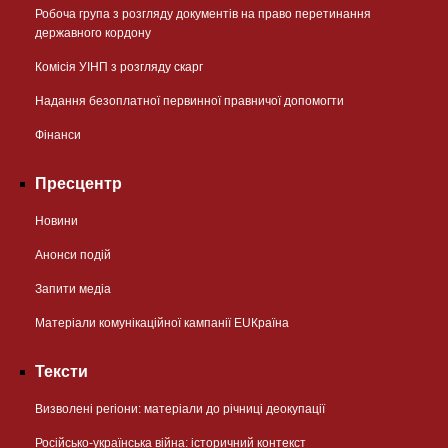
Робоча група з розгляду документів на право перетинання
державного кордону
Комісія УІНП з розгляду скарг
Надання безоплатної первинної правничої допомогти
Фінанси
Пресцентр
Новини
Анонси подій
Запити медіа
Матеріали комунікаційної кампанії EUКраїна
Тексти
Визволені регіони: матеріали до річниці деокупації
Російсько-українська війна: історичний контекст