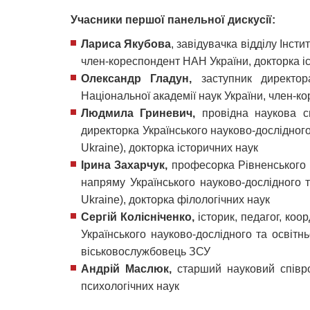
Учасники першої панельної дискусії:
Лариса Якубова
, завідувачка відділу Інсти
член-кореспондент НАН України, докторка і
Олександр Гладун,
заступник директор
Національної академії наук України, член-к
Людмила Гриневич,
провідна наукова спі
директорка Українського науково-дослідног
Ukraine), докторка історичних наук
Ірина Захарчук,
професорка Рівненського 
напряму Українського науково-дослідного 
Ukraine), докторка філологічних наук
Сергій Колісніченко,
історик, педагог, ко
Українського науково-дослідного та освіт
віськовослужбовець ЗСУ
Андрій Маслюк,
старший науковий співроб
психологічних наук