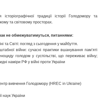
історіографічної традиції історії Голодомору та
кому та світовому просторах.
днак не обмежуватимуться, питаннями:
і та Світі: погляд з сьогодення у майбуття.
табної війни: сучасні практики вшанування пам’яті
ноциду голодом у суспільстві, що переживає війну;
идні наміри РФ у війні проти України
центр вивчення Голодомору (HREC in Ukraine)
ії наук України