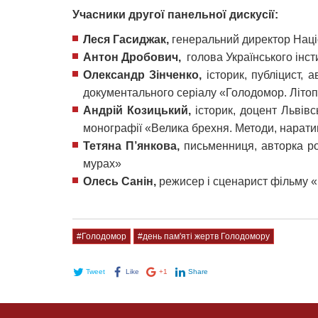
Учасники другої панельної дискусії:
Леся Гасиджак,
генеральний директор Наці
Антон Дробович,
голова Українського інст
Олександр Зінченко,
історик, публіцист, 
документального серіалу «Голодомор. Літоп
Андрій Козицький,
історик, доцент Львівсь
монографії «Велика брехня. Методи, нарат
Тетяна П’янкова,
письменниця, авторка ро
мурах»
Олесь Санін,
режисер і сценарист фільму 
#Голодомор
#день пам'яті жертв Голодомору
Tweet
Like
+1
Share