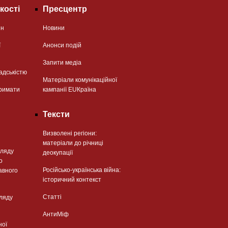
кості
Пресцентр
ян
Новини
ї
Анонси подій
Запити медіа
адськістю
Матеріали комунікаційної
римати
кампанії EUКраїна
Тексти
Визволені регіони:
матеріали до річниці
гляду
деокупації
о
Російсько-українська війна:
авного
історичний контекст
Статті
гляду
АнтиМіф
ної