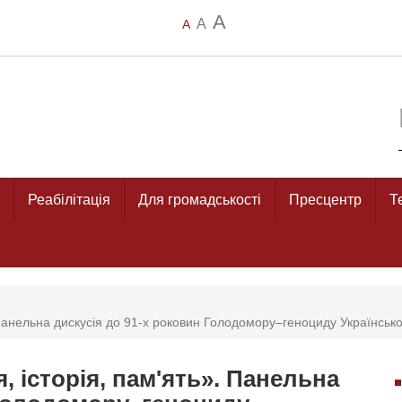
A
A
A
Реабілітація
Для громадськості
Пресцентр
Т
. Панельна дискусія до 91-х роковин Голодомору–геноциду Українськ
, історія, пам'ять». Панельна