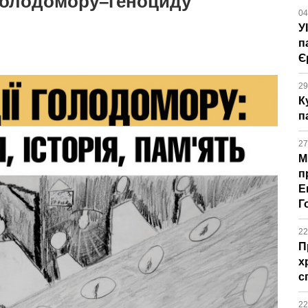
 Голодомору–геноциду
04
У
п
Є
29
К
п
27
М
п
Е
Г
22
П
х
с
22