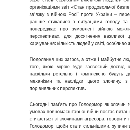
організаціями звіт «Стан продовольчої безпе
зв’язку з війною Росії проти України – пере
раніше стикалися з ситуаціями голоду та
попереджає про зумовлені війною можлив
перспективах, для досягнення важливої ц
харчування: кількість людей у світі, особливо ж
Подолання цих загроз, а отже і майбутнє люд
того, якою мірою буде засвоєний досвід іс
наскільки ретельно і комплексно будуть д
механізми та наслідки цього злочину, з
порівняльних перспектив.
Сьогодні пам’ять про Голодомор як злочин г
умовах повномасштабної війни постає питанн
стикається зі злочинами агресора, говорити 
Голодомор, щоби стати сильнішими, зупинити