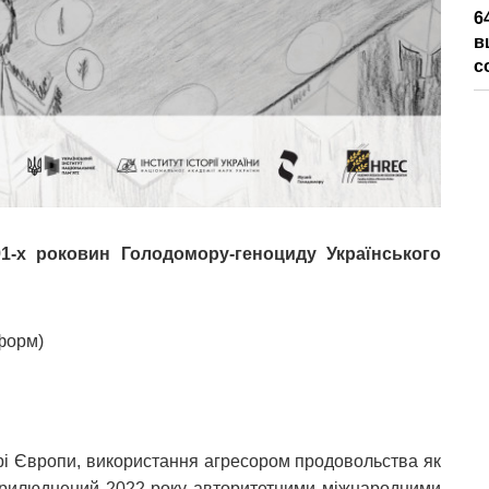
6
в
с
1-х роковин Голодомору-геноциду Українського
нформ)
нтрі Європи, використання агресором продовольства як
прилюднений 2022 року авторитетними міжнародними