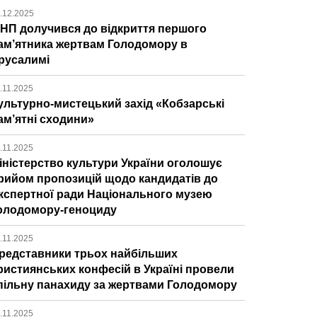
.12.2025
ІНП долучився до відкриття першого
ам’ятника жертвам Голодомору в
русалимі
.11.2025
ультурно-мистецький захід «Кобзарські
ам’ятні сходини»
.11.2025
іністерство культури України оголошує
рийом пропозицій щодо кандидатів до
кспертної ради Національного музею
олодомору-геноциду
.11.2025
редставники трьох найбільших
ристиянських конфесій в Україні провели
пільну панахиду за жертвами Голодомору
.11.2025