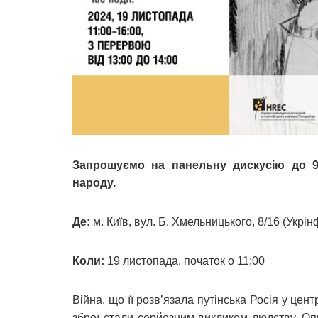
Запрошуємо на панельну дискусію до 9
народу.
Де:
м. Київ, вул. Б. Хмельницького, 8/16 (Укрі
Коли:
19 листопада, початок о 11:00
Війна, що її розв’язала путінська Росія у це
зброї стали серйозним викликом людству. О