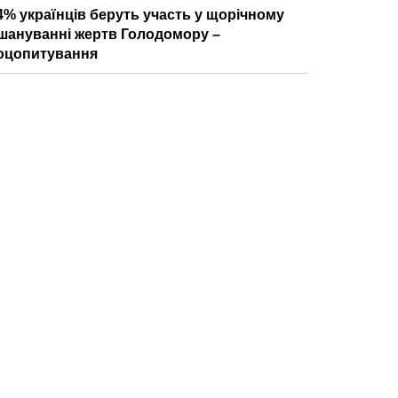
4% українців беруть участь у щорічному
шануванні жертв Голодомору –
оцопитування