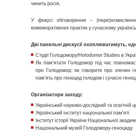
чинить росія.
У фокусі обговорення – (пере)осмислення 
комеморативних практик у сучасному українсь
Дві панельні дискусії охоплюватимуть, о
Студії Голодомору/Holodomor Studies в Україн
Як пам’ятати Голодомор під час повномасш
про Голодомор; як говорити про злочин ге
пам’ять про геноцид голодом і сучасні геноц
Організатори заходу:
Український науково-дослідний та освітній 
Український інститут національної пам’яті
Інститут історії України Національної академ
Національний музей Голодомору-геноциду