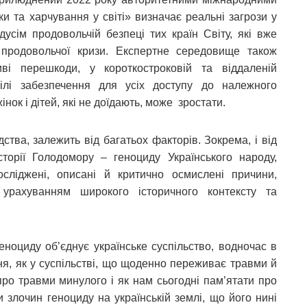
ки та харчування у світі» визначає реальні загрози у
дусім продовольчій безпеці тих країн Світу, які вже
 продовольчої кризи. Експертне середовище також
і перешкоди, у короткостроковій та віддаленій
ілі забезпечення для усіх доступу до належного
інок і дітей, які не доїдають, може зростати.
ства, залежить від багатьох факторів. Зокрема, і від
торії Голодомору – геноциду Українського народу,
осліджені, описані й критично осмислені причини,
 урахуванням широкого історичного контексту та
еноциду об’єднує українське суспільство, водночас в
я, як у суспільстві, що щоденно переживає травми й
про травми минулого і як нам сьогодні пам’ятати про
 злочин геноциду на українській землі, що його нині