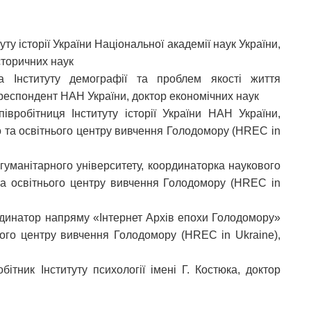
туту історії України Національної академії наук України,
сторичних наук
а Інституту демографії та проблем якості життя
ореспондент НАН України, доктор економічних наук
вробітниця Інституту історії України НАН України,
о та освітнього центру вивчення Голодомору (HREC in
гуманітарного університету, координаторка наукового
та освітнього центру вивчення Голодомору (HREC in
ординатор напряму «Інтернет Архів епохи Голодомору»
нього центру вивчення Голодомору (HREC in Ukraine),
ітник Інституту психології імені Г. Костюка, доктор