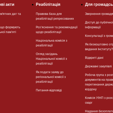
ві акти
Реабілітація
Для громадсь
м'ятних дат та
Правова база для
Звернення громад
реабілітації репресованих
Доступ до публічно
, що формують
Розʼяснення та рекомендації
інформації
ьної памʼяті
щодо реабілітації
Консультації з гром
Національна комісія з
Як безкоштовно от
реабілітації
видання Інституту?
Огляд засідань
Відкриті дані
Національної комісії з
реабілітації
Державні закупівлі
Як подати заяву до
Робоча група з роз
регіональної комісії з
документів на прав
реабілітації
перетинання держ
кордону
Питання-відповіді
Комісія УІНП з роз
скарг
Надання безоплат