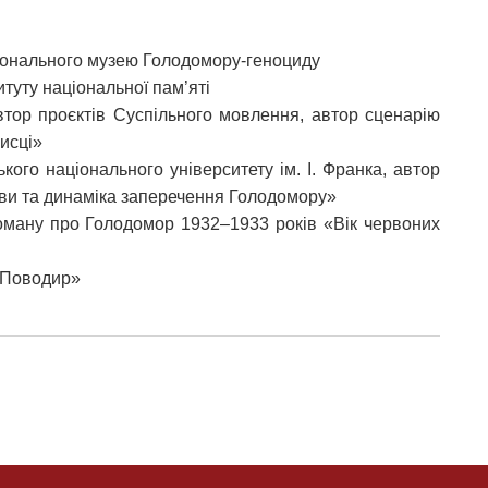
онального музею Голодомору-геноциду
итуту національної пам’яті
автор проєктів Суспільного мовлення, автор сценарію
исці»
кого національного університету ім. І. Франка, автор
иви та динаміка заперечення Голодомору»
ману про Голодомор 1932–1933 років «Вік червоних
«Поводир»