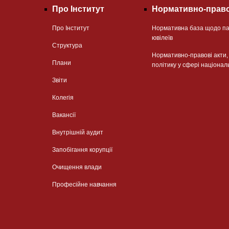
Про Інститут
Нормативно-право
Про Інститут
Нормативна база щодо па
ювілеїв
Структура
Нормативно-правові акти
Плани
політику у сфері націонал
Звіти
Колегія
Вакансії
Внутрішній аудит
Запобігання корупції
Очищення влади
Професійне навчання