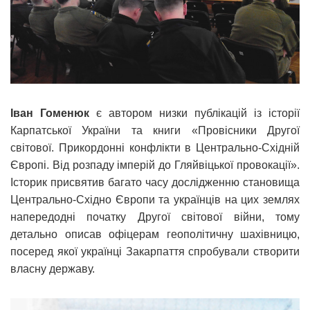
Іван Гоменюк
є автором низки публікацій із історії
Карпатської України та книги «Провісники Другої
світової. Прикордонні конфлікти в Центрально-Східній
Європі. Від розпаду імперій до Гляйвіцької провокації».
Історик присвятив багато часу дослідженню становища
Центрально-Східно Європи та українців на цих землях
напередодні початку Другої світової війни, тому
детально описав офіцерам геополітичну шахівницю,
посеред якої українці Закарпаття спробували створити
власну державу.