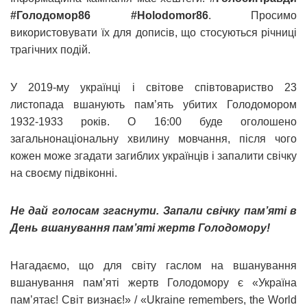
#Голодомор86 #Holodomor86
. Просимо
використовувати їх для дописів, що стосуються річниці
трагічних подій.
У 2019-му українці і світове співтовариство 23
листопада вшанують пам’ять убитих Голодомором
1932-1933 років. О 16:00 буде оголошено
загальнонаціональну хвилину мовчання, після чого
кожен може згадати загиблих українців і запалити свічку
на своєму підвіконні.
Не дай голосам згаснути. Запали свічку пам’яті в
День вшанування пам’яті жертв Голодомору!
Нагадаємо, що для світу гаслом на вшанування
вшанування пам’яті жертв Голодомору є «Україна
пам’ятає! Світ визнає!» / «Ukraine remembers, the World