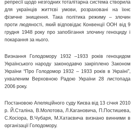
репресії щодо незгодних тоталітарна система створила
для українців життєві умови, розраховані на їхнє
фізичне знищення. Така політика режиму – злочин
проти людяності, який відповідає Конвенції ООН від 9
грудня 1948 року про запобігання злочину геноциду і
покарання за нього.
Визнання Голодомору 1932 –1933 років геноцидом
Українського народу законодавчо закріплено Законом
України “Про Голодомор 1932 – 1933 років в Україні”,
ухваленим Верховною Радою України 28 листопада
2006 року.
Постановою Апеляційного суду Києва від 13 січня 2010
р. Й.Сталіна, В.Молотова, Л.Кагановича, П.Постишева,
С.Косіора, В.Чубаря, М.Хатаєвича визнано винними в
організації Голодомору.