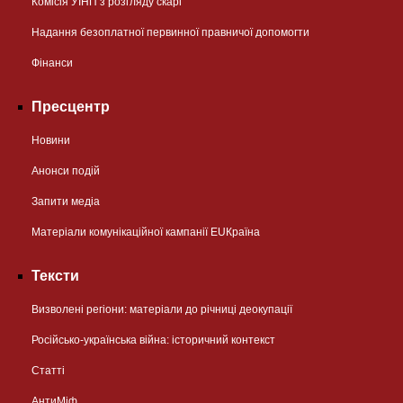
Комісія УІНП з розгляду скарг
Надання безоплатної первинної правничої допомогти
Фінанси
Пресцентр
Новини
Анонси подій
Запити медіа
Матеріали комунікаційної кампанії EUКраїна
Тексти
Визволені регіони: матеріали до річниці деокупації
Російсько-українська війна: історичний контекст
Статті
АнтиМіф