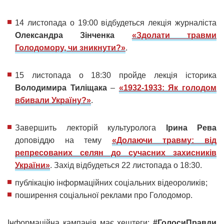
14 листопада о 19:00 відбудеться лекція журналіста
Олександра Зінченка
«Здолати травми
Голодомору, чи зникнути?»
.
15 листопада о 18:30 пройде лекція історика
Володимира Тиліщака
–
«1932-1933: Як голодом
вбивали Україну?»
.
Завершить лекторій культуролога
Ірина Рева
доповіддю на тему
«Долаючи травму: від
репресованих селян до сучасних захисників
України»
. Захід відбудеться 22 листопада о 18:30.
публікацію інформаційних соціальних відеороликів;
поширення соціальної реклами про Голодомор.
Інформаційна кампанія має хештеги:
#ГолосиПравди