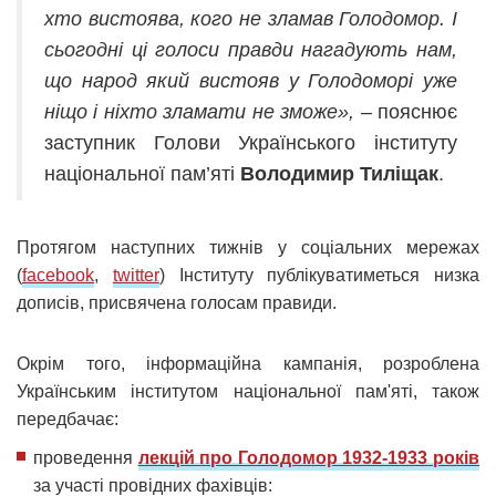
хто вистоява, кого не зламав Голодомор. І
сьогодні ці голоси правди нагадують нам,
що народ який вистояв у Голодоморі уже
ніщо і ніхто зламати не зможе»,
– пояснює
заступник Голови Українського інституту
національної пам’яті
Володимир Тиліщак
.
Протягом наступних тижнів у соціальних мережах
(
facebook
,
twitter
) Інституту публікуватиметься низка
дописів, присвячена голосам правиди.
Окрім того, інформаційна кампанія, розроблена
Українським інститутом національної пам'яті, також
передбачає:
проведення
лекцій про Голодомор 1932-1933 років
за участі провідних фахівців: