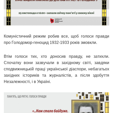
Комуністичний режим робив все, щоб голоси правди
про Голодомор-геноцид 1932-1933 років змовкли.
Втім голоси тих, хто доносив правду, не затихли.
Спочатку вони зазвучали в західному світі, завдяки
сподвижницькій праці української діаспори, небагатьох
західних істориків та журналістів, а після здобуття
Незалежності, і в Україні.