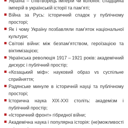
Україна – співтворець імперій чи колонія: спадщина
імперій в українській історії та пам’яті;
Війна за Русь: історичний спадок у публічному
просторі;
Як і чому Україну позбавляли пам’яток національної
культури;
Світові війни: між безпам’ятством, героїзацією та
віктимізацією;
Українська революція 1917 – 1921 років: академічний
дискурс і публічний простір;
«Козацький міф»: науковий образ vs суспільне
сприйняття;
Радянське минуле в історичній науці та публічному
просторі;
Історична наука ХІХ-ХХІ століть: академізм і
публічний простір;
«Історичний фронт» гібридної війни;
Академічна наука і популярна історія: (не)можливості