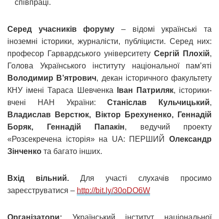
співпраці.
Серед учасників форуму
– відомі українські та
іноземні історики, журналісти, публіцисти. Серед них:
професор Гарвардського університету
Сергій Плохій
,
Голова Українського інституту національної пам’яті
Володимир В’ятрович
, декан історичного факультету
КНУ імені Тараса Шевченка
Іван Патриляк
, історики-
вчені НАН України:
Станіслав Кульчицький
,
Владислав Верстюк, Віктор Брехуненко, Геннадій
Боряк, Геннадій Папакін
, ведучий проекту
«Розсекречена історія» на UA: ПЕРШИЙ
Олександр
Зінченко
та багато інших.
Вхід вільний.
Для участі слухачів просимо
зареєструватися –
http://bit.ly/30oDO6W
Організатори:
Український інститут національної