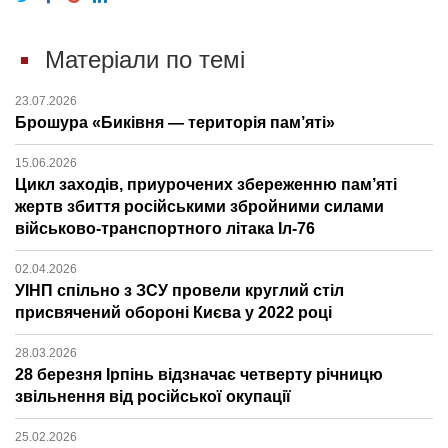
Матеріали по темі
23.07.2026
Брошура «Биківня — територія пам’яті»
15.06.2026
Цикл заходів, приурочених збереженню пам’яті
жертв збиття російськими збройними силами
військово-транспортного літака Іл-76
02.04.2026
УІНП спільно з ЗСУ провели круглий стіл
присвячений обороні Києва у 2022 році
28.03.2026
28 березня Ірпінь відзначає четверту річницю
звільнення від російської окупації
25.02.2026