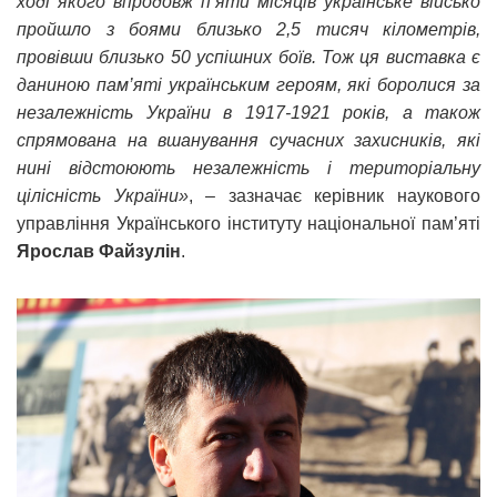
ході якого впродовж п’яти місяців українське військо
пройшло з боями близько 2,5 тисяч кілометрів,
провівши близько 50 успішних боїв. Тож ця виставка є
даниною пам’яті українським героям, які боролися за
незалежність України в 1917-1921 років, а також
спрямована на вшанування сучасних захисників, які
нині відстоюють незалежність і територіальну
цілісність України»
, – зазначає керівник наукового
управління Українського інституту національної пам’яті
Ярослав Файзулін
.