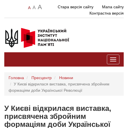
A
Стара версія сайту
Мапа сайту
A
A
Контрастна версія
Toggle
navigati
Головна
Пресцентр
Новини
У Києві відкрилася виставка, присвячена збройним
формаціям доби Української Революції
У Києві відкрилася виставка,
присвячена збройним
формаціям доби Української