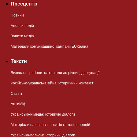
Пресцентр
Новини
Анонси подій
Запити медіа
Матеріали комунікаційної кампанії EUКраїна
Тексти
Визволені регіони: матеріали до річниці деокупації
Російсько-українська війна: історичний контекст
Статті
АнтиМіф
Українсько-німецькі історичні діалоги
Матеріали на основі проєктів та конференцій
Українсько-польські історичні діалоги