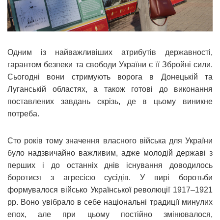
Одним із найважливіших атрибутів державності,
гарантом безпеки та свободи України є її Збройні сили.
Сьогодні вони стримують ворога в Донецькій та
Луганській областях, а також готові до виконання
поставлених завдань скрізь, де в цьому виникне
потреба.
Сто років тому значення власного війська для України
було надзвичайно важливим, адже молодій державі з
перших і до останніх днів існування доводилось
боротися з агресією сусідів. У вирі боротьби
формувалося військо Української революції 1917–1921
рр. Воно увібрало в себе національні традиції минулих
епох, але при цьому постійно змінювалося,