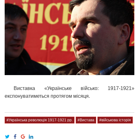
Виставка «Українське військо: 1917-1921»
експонуватиметься протягом місяця.
#Українська революція 1917-1921 рр.
#Вистава
#військова історія