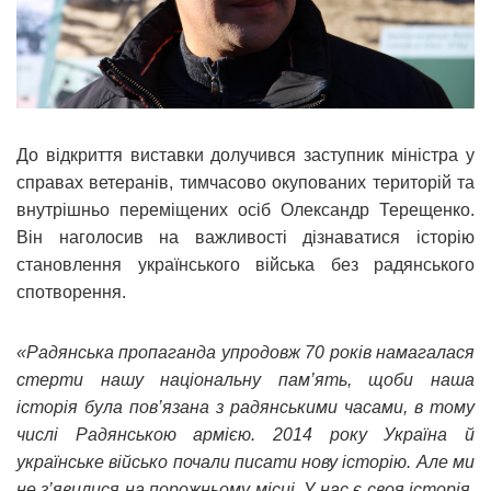
До відкриття виставки долучився заступник міністра у
справах ветеранів, тимчасово окупованих територій та
внутрішньо переміщених осіб Олександр Терещенко.
Він наголосив на важливості дізнаватися історію
становлення українського війська без радянського
спотворення.
«Радянська пропаганда упродовж 70 років намагалася
стерти нашу національну пам’ять, щоби наша
історія була пов’язана з радянськими часами, в тому
числі Радянською армією. 2014 року Україна й
українське військо почали писати нову історію. Але ми
не з’явилися на порожньому місці. У нас є своя історія.