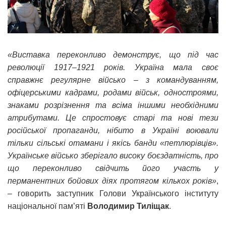
«Виставка переконливо демонструє, що під час
революції 1917–1921 років. Україна мала своє
справжнє регулярне військо – з командуванням,
офіцерськими кадрами, родами військ, одностроями,
знаками розрізнення та всіма іншими необхідними
атрибутами. Це спростовує старі та нові тези
російської пропаганди, нібито в Україні воювали
тільки сільські отамани і якісь банди «петлюрівців».
Українське військо зберігало високу боєздатність, про
що переконливо свідчить його участь у
перманентних бойових діях протягом кількох років»
,
– говорить заступник Голови Українського інституту
національної пам’яті
Володимир Тиліщак
.