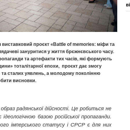
в
 виставковий проєкт «Battle of memories: міфи та
лядачеві зануритися у життя брєжнєвського часу.
ропаганди та артефакти тих часів, які формують
дини» тоталітарної епохи, проєкт дає змогу
 та сталих уявлень, а молодому поколінню
обити висновки.
 образ радянської дійсності. Це робиться не
 ідеологічною базою російської пропаганди.
вого імперського статусу і СРСР є для них