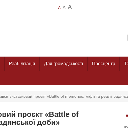
A
A
A
Реабілітація
Для громадськості
Пресцентр
Т
рився виставковий проєкт «Battle of memories: міфи та реалії радянс
вий проєкт «Battle of
радянської доби»
05