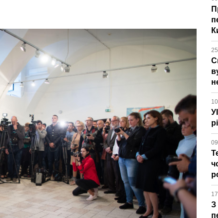
П
п
К
25
С
в
н
10
У
р
09
Т
ч
р
17
З
п