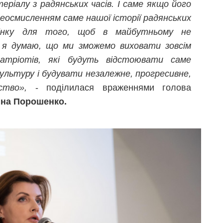
ріалу з радянських часів. І саме якщо його
реосмисленням саме нашої історії радянських
цінку для того, щоб в майбутньому не
 я думаю, що ми зможемо виховати зовсім
патріотів, які будуть відстоювати саме
 культуру і будувати незалежне, прогресивне,
ство»,
- поділилася враженнями голова
на Порошенко.