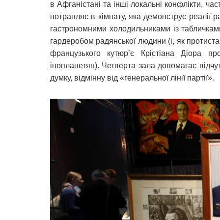
в Афганістані та інші локальні конфлікти, ча
потрапляє в кімнату, яка демонструє реалії 
гастрономними холодильниками із табличкам
гардеробом радянської людини (і, як протиста
французького кутюр’є Крістіана Діора п
інопланетян). Четверта зала допомагає відчу
думку, відмінну від «генеральної лінії партії».