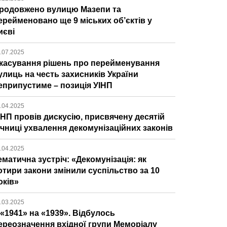
родовжено вулицю Мазепи та
ерейменовано ще 9 міських об’єктів у
иєві
.07.2025
касування рішень про перейменування
улиць на честь захисників України
еприпустиме – позиція УІНП
.04.2025
ІНП провів дискусію, присвячену десятій
ічниці ухвалення декомунізаційних законів
.04.2025
ематична зустріч: «Декомунізація: як
отири закони змінили суспільство за 10
оків»
.03.2025
 «1941» на «1939». Відбулось
ереозначення вхідної групи Меморіалу