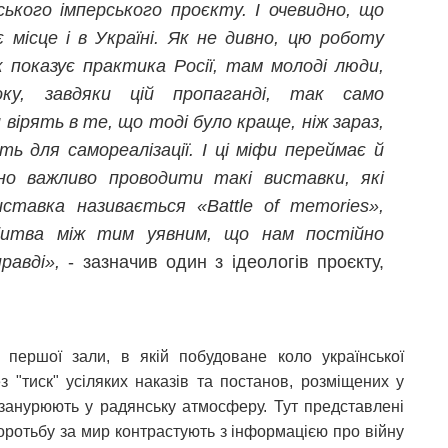
ського імперського проєкту. І очевидно, що
 місце і в Україні. Як не дивно, цю роботу
 показує практика Росії, там молоді люди,
ку, завдяки цій пропаганді, так само
ірять в те, що тоді було краще, ніж зараз,
ь для самореалізації. І ці міфи переймає й
йно важливо проводити такі виставки, які
ставка називається «Battle of memories»,
 битва між тим уявним, що нам постійно
равді»,
- зазначив один з ідеологів проєкту,
 першої зали, в якій побудоване коло української
з "тиск" усіляких наказів та постанов, розміщених у
и занурюють у радянську атмосферу. Тут представлені
оротьбу за мир контрастують з інформацією про війну