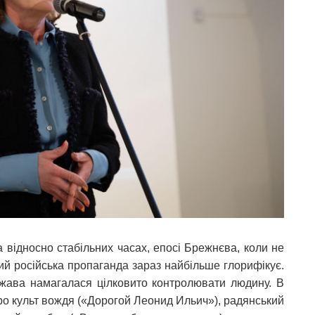
 відносно стабільних часах, епосі Брежнєва, коли не
кий російська пропаганда зараз найбільше глорифікує.
ржава намагалася цілковито контролювати людину. В
про культ вождя («Дорогой Леонид Ильич»), радянський