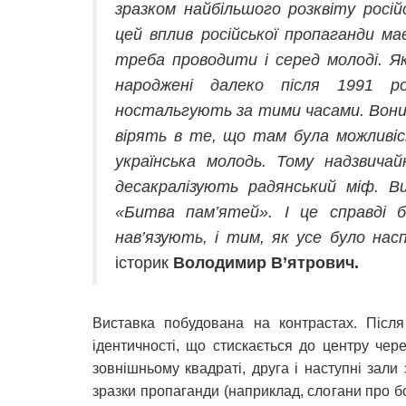
зразком найбільшого розквіту росій
цей вплив російської пропаганди має
треба проводити і серед молоді. Як
народжені далеко після 1991 ро
ностальгують за тими часами. Вони в
вірять в те, що там була можливіст
українська молодь. Тому надзвича
десакралізують радянський міф. Ви
«Битва пам’ятей». І це справді
нав’язують, і тим, як усе було насп
історик
Володимир В’ятрович.
Виставка побудована на контрастах. Після
ідентичності, що стискається до центру чере
зовнішньому квадраті, друга і наступні зал
зразки пропаганди (наприклад, слогани про б