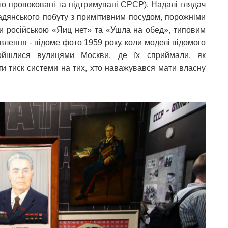
сто провоковані та підтримувані СРСР). Надалі глядач
радянського побуту з примітивним посудом, порожніми
и російською «Яиц нет» та «Ушла на обед», типовим
влення - відоме фото 1959 року, коли моделі відомого
ройшлися вулицями Москви, де їх сприймали, як
ти тиск системи на тих, хто наважувався мати власну