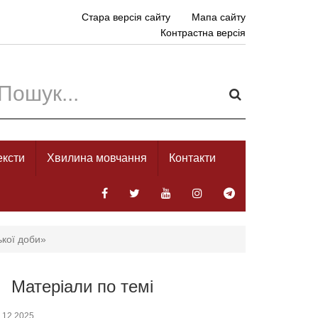
Стара версія сайту
Мапа сайту
Контрастна версія
ексти
Хвилина мовчання
Контакти
ької доби»
Матеріали по темі
.12.2025