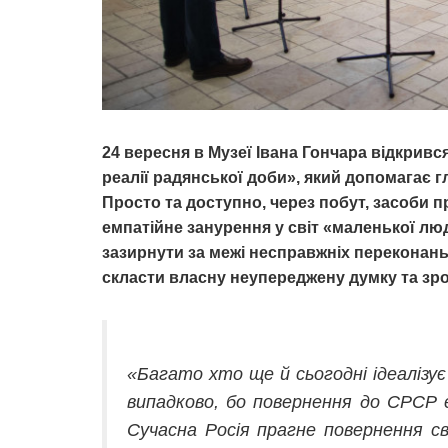
24 вересня в Музеї Івана Гончара відкрився
реалії радянської доби», який допомагає г
Просто та доступно, через побут, засоби п
емпатійне занурення у світ «маленької лю
зазирнути за межі несправжніх переконань
скласти власну неупереджену думку та зр
«Багато хто ще й сьогодні ідеалізує
випадково, бо повернення до СРСР є
Сучасна Росія прагне повернення с