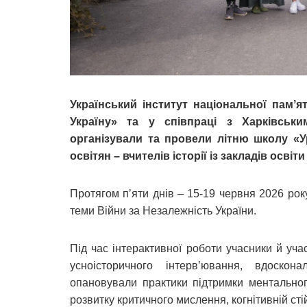
Український інститут національної памʼ
Україну» та у співпраці з Харківськи
організували та провели літню школу «У
освітян – вчителів історії із закладів освіт
Протягом пʼяти днів – 15-19 червня 2026 ро
теми Війни за Незалежність України.
Під час інтерактивної роботи учасники й уча
усноісторичного інтервʼювання, вдоскон
опановували практики підтримки ментальног
розвитку критичного мислення, когнітивній стій