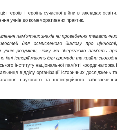
 героїв і героїнь сучасної війни в закладах освіти,
ення учнів до комеморативних практик.
ановлення пам’ятних знаків чи проведення тематичних
ивостей для осмисленого діалогу про цінності,
и учнів розуміти, чому ми зберігаємо пам’ять про
ення їхні історії мають для громади та країни сьогодні
ського інституту національної памʼяті координаторка і
чальниця відділу організації історичних досліджень та
авління наукового та інституційного забезпечення