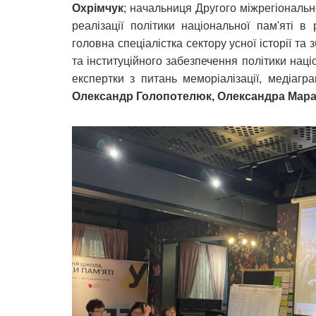
Охрімчук
; начальниця Другого міжрегіональн
реалізації політики національної пам'яті в
головна спеціалістка сектору усної історії т
та інституційного забезпечення політики наці
експертки з питань меморіалізації, медіагра
Олександр Голопотелюк, Олександра Мар