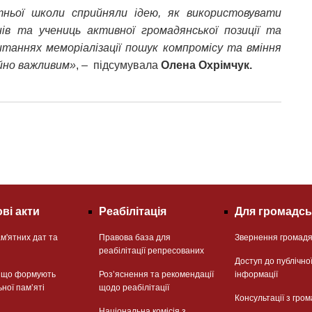
тньої школи сприйняли ідею, як використовувати
в та учениць активної громадянської позиції та
итаннях меморіалізації пошук компромісу та вміння
айно важливим»
, – підсумувала
Олена Охрімчук.
ві акти
Реабілітація
Для громадсь
м'ятних дат та
Правова база для
Звернення громад
реабілітації репресованих
Доступ до публічно
, що формують
Розʼяснення та рекомендації
інформації
ьної памʼяті
щодо реабілітації
Консультації з гром
Національна комісія з