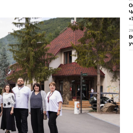
О
Ч
«
29
В
у