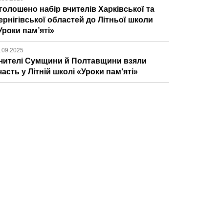
голошено набір вчителів Харківської та
ернігівської областей до Літньої школи
Уроки пам’яті»
.09.2025
чителі Сумщини й Полтавщини взяли
часть у Літній школі «Уроки пам’яті»