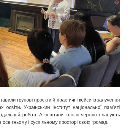
авили групові проєкти й практичні кейси із залучення
 освіти. Український інститут національної памʼяті
подальшій роботі. А освітяни своєю чергою планують
 освітньому і суспільному просторі своїх громад.