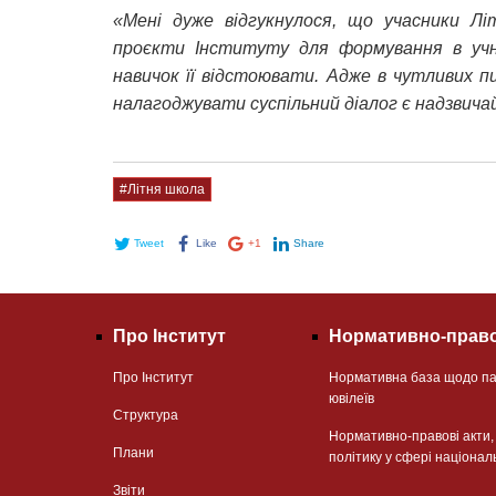
«Мені дуже відгукнулося, що учасники Лі
проєкти Інституту для формування в учні
навичок її відстоювати. Адже в чутливих п
налагоджувати суспільний діалог є надзвич
#Літня школа
Tweet
Like
+1
Share
Про Інститут
Нормативно-право
Про Інститут
Нормативна база щодо па
ювілеїв
Структура
Нормативно-правові акти
Плани
політику у сфері націонал
Звіти