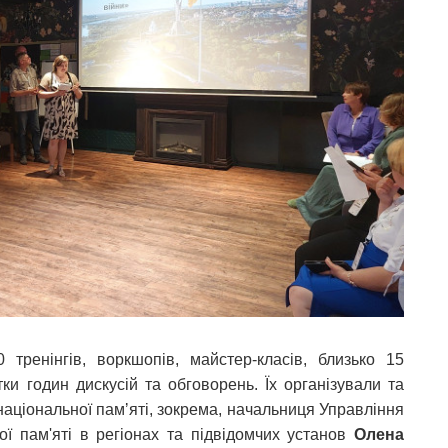
ренінгів, воркшопів, майстер-класів, близько 15
тки годин дискусій та обговорень. Їх організували та
національної памʼяті, зокрема, начальниця Управління
ої пам'яті в регіонах та підвідомчих установ
Олена