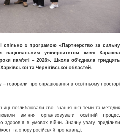
яті спільно з програмою «Партнерство за сильну
м національним університетом імені Каразіна
роки памʼяті – 2026». Школа обʼєднала тридцять
и Харківської та Чернігівської областей.
ку – говорили про опрацювання в освітньому просторі
сниці поглиблювали свої знання цієї теми та методик
алювали вміння організовувати освітній процес,
о здоровʼя в умовах війни. Значну увагу приділили
кості та опору російській пропаганді.