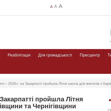
A
A
A
Реабілітація
Для громадськості
Пресцентр
Т
ті – 2026»: на Закарпатті пройшла Літня школа для вчителів з Хар
а Закарпатті пройшла Літня
ківщини та Чернігівщини
23