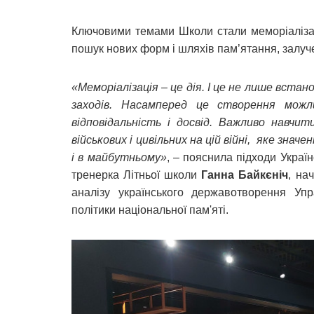
Ключовими темами Школи стали меморіалізація
пошук нових форм і шляхів пам’ятання, залуч
«Меморіалізація – це дія. І це не лише вст
заходів. Насамперед це створення можл
відповідальність і досвід. Важливо навчит
військових і цивільних на цій війні, яке знач
і в майбутньому»
, – пояснила підходи Україн
тренерка Літньої школи
Ганна Байкєніч
, на
аналізу українського державотворення Упр
політики національної пам'яті.