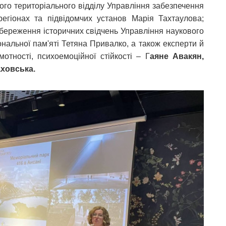
ого територіального відділу Управління забезпечення
 регіонах та підвідомчих установ Марія Тахтаулова;
а збереження історичних свідчень Управління наукового
ональної пам'яті Тетяна Привалко, а також експерти й
мотності, психоемоційної стійкості – Г
аяне Авакян,
аховська.