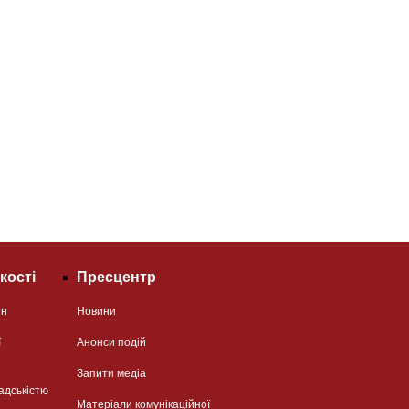
кості
Пресцентр
ян
Новини
ї
Анонси подій
Запити медіа
адськістю
Матеріали комунікаційної