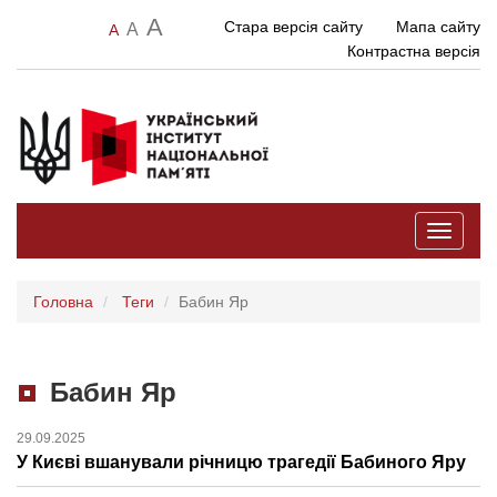
A
Стара версія сайту
Мапа сайту
A
A
Контрастна версія
Toggle
navigati
Головна
Теги
Бабин Яр
Бабин Яр
29.09.2025
У Києві вшанували річницю трагедії Бабиного Яру