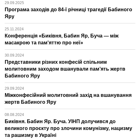
29.09.2025
Програма заходів до 84-ї річниці трагедії Бабиного
Яру
25.11.2024
Конференція «Биківня, Бабин Яр, Буча — між
масакрою та пам'яттю про неї»
30.09.2024
Представники різних конфесій спільним
молитовним заходом вшанували пам’ять жертв
Бабиного Яру
29.09.2024
Міжконфесійний молитовний захід на вшанування
жертв Бабиного Яру
08.08.2024
Биківня. Бабин Яр. Буча. УІНП долучився до
великого проєкту про злочини комунізму, нацизму
та рашизму в Україні