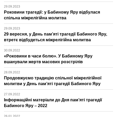
29.09.2023
Роковини трагедії: у Бабиному Яру відбулася
спільна міжрелігійна молитва
29.09.2023
29 вересня, у День пам’яті трагедії Бабиного Яру,
втретє відбудеться міжрелігійна молитва
30.09.2022
«Роковини в часи болю». У Бабиному Яру
вшанували жертв масових розстрілів
28.09.2022
Продовжуємо традицію спільної міжрелігійної
молитви у День пам’яті трагедії Бабиного Яру
27.09.2022
Інформаційні матеріали до Дня пам’яті трагедії
Бабиного Яру – 2022
26.01.2022