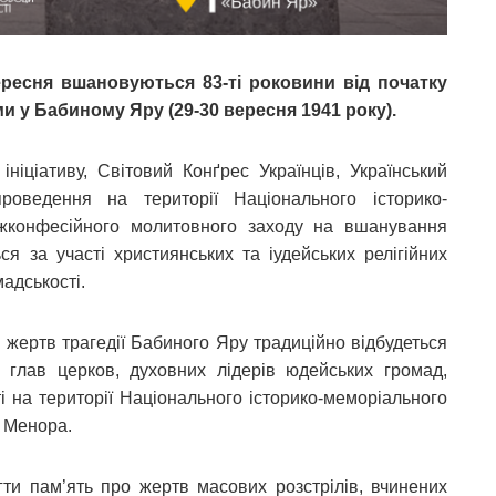
ересня вшановуються 83-ті роковини від початку
ми у Бабиному Яру (29-30 вересня 1941 року).
ніціативу, Світовий Конґрес Українців, Український
проведення на території Національного історико-
жконфесійного молитовного заходу на вшанування
ся за участі християнських та іудейських релігійних
мадськості.
 жертв трагедії Бабиного Яру традиційно відбудеться
 глав церков, духовних лідерів юдейських громад,
і на території Національного історико-меморіального
м Менора.
и пам’ять про жертв масових розстрілів, вчинених