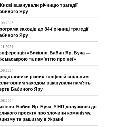
 Києві вшанували річницю трагедії
абиного Яру
.09.2025
рограма заходів до 84-ї річниці трагедії
абиного Яру
.11.2024
онференція «Биківня, Бабин Яр, Буча —
іж масакрою та пам'яттю про неї»
.09.2024
редставники різних конфесій спільним
олитовним заходом вшанували пам’ять
ертв Бабиного Яру
.08.2024
иківня. Бабин Яр. Буча. УІНП долучився до
еликого проєкту про злочини комунізму,
ацизму та рашизму в Україні