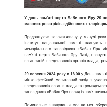
У день пам’яті жертв Бабиного Яру 29 в
масових розстрілів, здійснених гітлерівця
Продовжуючи започатковану у минулі роки і
інститут національної пам’яті планують 
меморіального заповідника «Бабин Яр» мі
пам’яті жертв Бабиного Яру. Захід плануєть
організацій, представників органів влади, гро
29 вересня 2024 року о 16.00
у День пам’яті
міжконфесійний молитовний захід з участю
представників органів влади та громадськост
заповідника «Бабин Яр» поряд із пам'ятнико
Поминальне вшанування має на меті зберегт