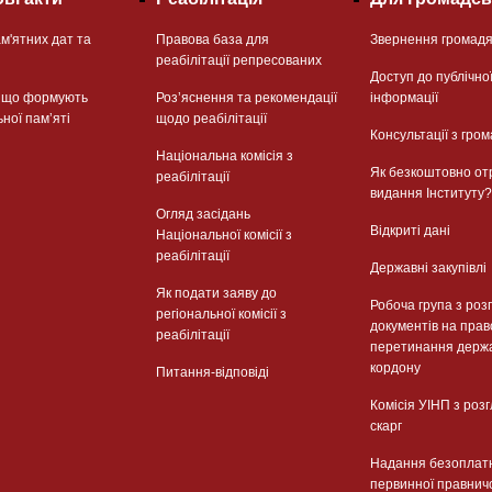
м'ятних дат та
Правова база для
Звернення громад
реабілітації репресованих
Доступ до публічно
, що формують
Розʼяснення та рекомендації
інформації
ьної памʼяті
щодо реабілітації
Консультації з гром
Національна комісія з
Як безкоштовно от
реабілітації
видання Інституту?
Огляд засідань
Відкриті дані
Національної комісії з
реабілітації
Державні закупівлі
Як подати заяву до
Робоча група з роз
регіональної комісії з
документів на прав
реабілітації
перетинання держ
кордону
Питання-відповіді
Комісія УІНП з роз
скарг
Надання безоплат
первинної правнич