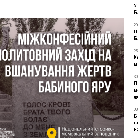
У
Б
29
П
Б
25
К
м
30
П
м
ж
08
Б
в
н