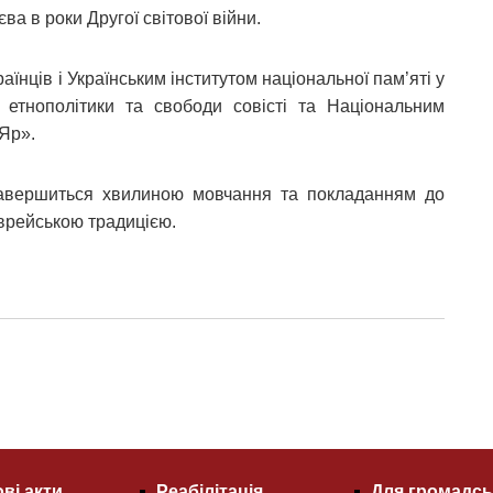
ва в роки Другої світової війни.
їнців і Українським інститутом національної пам’яті у
етнополітики та свободи совісті та Національним
Яр».
авершиться хвилиною мовчання та покладанням до
врейською традицією.
ві акти
Реабілітація
Для громадсь