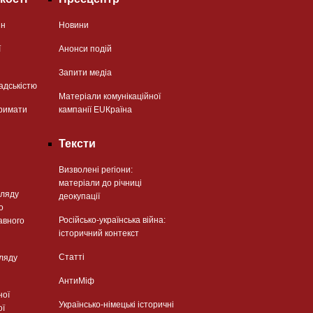
ян
Новини
ї
Анонси подій
Запити медіа
адськістю
Матеріали комунікаційної
римати
кампанії EUКраїна
Тексти
Визволені регіони:
матеріали до річниці
гляду
деокупації
о
Російсько-українська війна:
авного
історичний контекст
Статті
гляду
АнтиМіф
ної
Українсько-німецькі історичні
ої