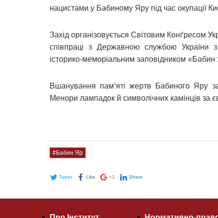
нацистами у Бабиному Яру під час окупації Киє
Захід організовується Світовим Конґресом Укра
співпраці з Державною службою України з 
історико-меморіальним заповідником «Бабин 
Вшанування пам’яті жертв Бабиного Яру з
Менори лампадок й символічних камінців за є
#Бабин Яр
Tweet
Like
+1
Share
Про Інститут
Нормативно-право