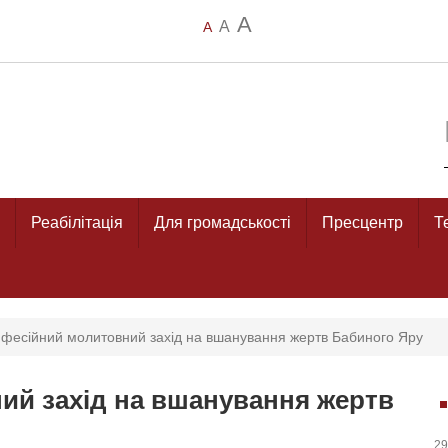
A
A
A
Реабілітація
Для громадськості
Пресцентр
Т
фесійний молитовний захід на вшанування жертв Бабиного Яру
ий захід на вшанування жертв
29