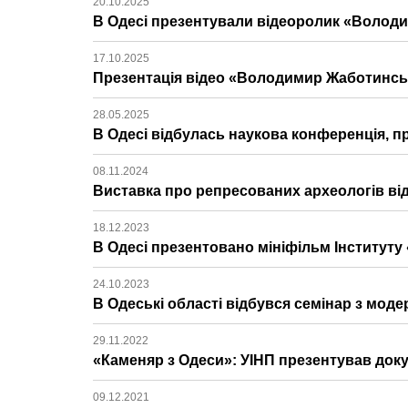
20.10.2025
В Одесі презентували відеоролик «Володи
17.10.2025
Презентація відео «Володимир Жаботинськ
28.05.2025
В Одесі відбулась наукова конференція, п
08.11.2024
Виставка про репресованих археологів від
18.12.2023
В Одесі презентовано мініфільм Інституту
24.10.2023
В Одеські області відбувся семінар з модер
29.11.2022
«Каменяр з Одеси»: УІНП презентував док
09.12.2021