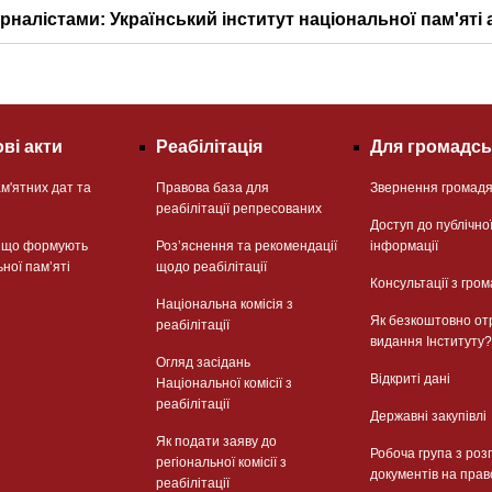
рналістами: Український інститут національної пам'яті 
ві акти
Реабілітація
Для громадсь
м'ятних дат та
Правова база для
Звернення громад
реабілітації репресованих
Доступ до публічно
, що формують
Розʼяснення та рекомендації
інформації
ьної памʼяті
щодо реабілітації
Консультації з гром
Національна комісія з
Як безкоштовно от
реабілітації
видання Інституту?
Огляд засідань
Відкриті дані
Національної комісії з
реабілітації
Державні закупівлі
Як подати заяву до
Робоча група з роз
регіональної комісії з
документів на прав
реабілітації