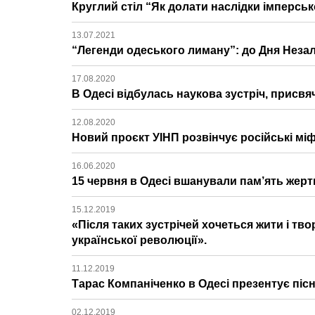
Круглий стіл “Як долати наслідки імперськ
13.07.2021
“Легенди одеського лиману”: до Дня Незал
17.08.2020
В Одесі відбулась наукова зустріч, присв
12.08.2020
Новий проєкт УІНП розвінчує російські міф
16.06.2020
15 червня в Одесі вшанували пам’ять жерт
15.12.2019
«Після таких зустрічей хочеться жити і т
української революції».
11.12.2019
Тарас Компаніченко в Одесі презентує пісн
02.12.2019