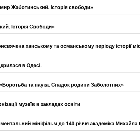
мир Жаботинський. Історія свободи»
ий. Історія Свободи»
рисвячена ханському та османському періоду історії мі
крилася в Одесі.
 «Боротьба та наука. Спадок родини Заболотних»
нізації музеїв в закладах освіти
ументальний мініфільм до 140-річчя академіка Михайла