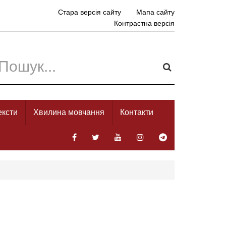
Стара версія сайту
Мапа сайту
Контрастна версія
ексти
Хвилина мовчання
Контакти