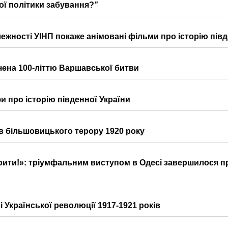
ої політики забування?”
ежності УІНП покаже анімовані фільми про історію півд
ячена 100-літтю Варшавської битви
и про історію південної України
в більшовицького терору 1920 року
ворити!»: тріумфальним виступом в Одесі завершилося п
і Української революції 1917-1921 років