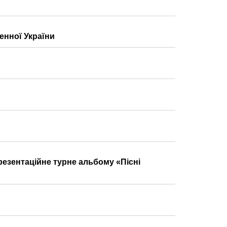
енної України
резентаційне турне альбому «Пісні