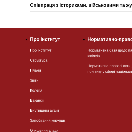
Співпраця з істориками, військовими та жу
Про Інститут
Нормативно-право
Про Інститут
Нормативна база щодо па
ювілеїв
Структура
Нормативно-правові акти
Плани
політику у сфері націонал
Звіти
Колегія
Вакансії
Внутрішній аудит
Запобігання корупції
Очищення влади