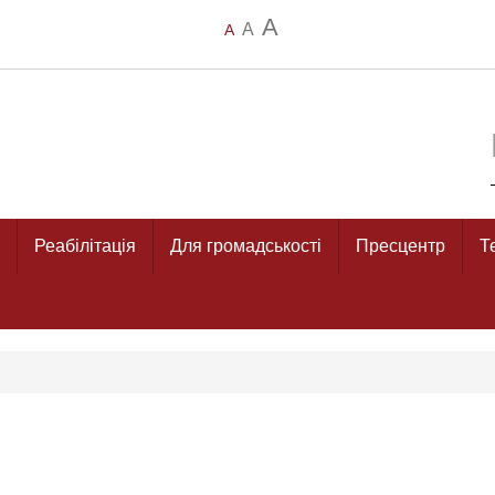
A
A
A
Реабілітація
Для громадськості
Пресцентр
Т