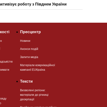
активізує роботу з Півднем України
кості
Пресцентр
ян
Новини
ї
Анонси подій
Запити медіа
адськістю
Матеріали комунікаційної
римати
кампанії EUКраїна
Тексти
Визволені регіони:
матеріали до річниці
гляду
деокупації
о