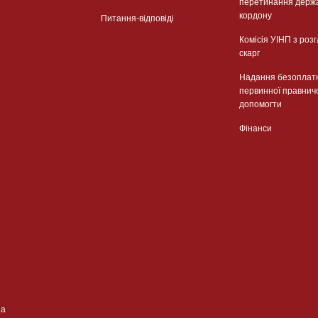
перетинання держ
кордону
Питання-відповіді
Комісія УІНП з роз
скарг
Надання безоплат
первинної правнич
допомогти
Фінанси
ua