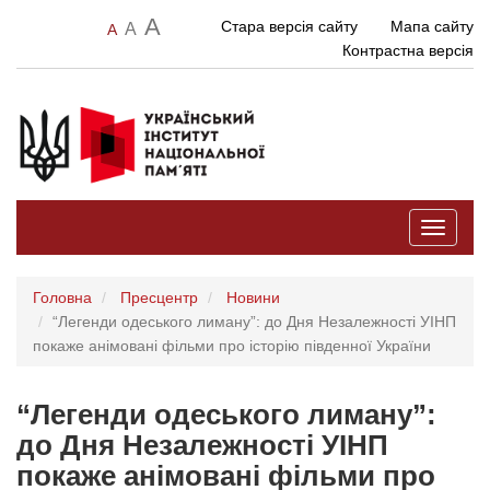
A
Стара версія сайту
Мапа сайту
A
A
Контрастна версія
Toggle
navigati
Головна
Пресцентр
Новини
“Легенди одеського лиману”: до Дня Незалежності УІНП
покаже анімовані фільми про історію південної України
“Легенди одеського лиману”:
до Дня Незалежності УІНП
покаже анімовані фільми про