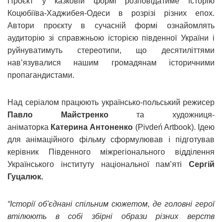
Проєкт у казковій формі розповідатиме історію
Коцюбіїва-Хаджибея-Одеси в розрізі різних епох.
Автори проєкту в сучасній формі ознайомлять
аудиторію зі справжньою історією південної України і
руйнуватимуть стереотипи, що десятиліттями
нав’язувалися нашим громадянам історичними
пропагандистами.
Над серіалом працюють українсько-польський режисер
Павло Майстренко
та художниця-
аніматорка
Катерина Антоненко
(Pivdeń Artbook). Ідею
для анімаційного фільму сформулював і підготував
керівник Південного міжрегіонального відділення
Українського інституту національної пам’яті
Сергій
Гуцалюк.
“Історії об'єднані спільним сюжетом, де головні герої
втілюють в собі збірні образи різних верств