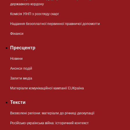
державного кордону
Комісія УІНП з розгляду скарг
Надання безоплатної первинної правничої допомогти
Фінанси
Пресцентр
Новини
Анонси подій
Запити медіа
Матеріали комунікаційної кампанії EUКраїна
Тексти
Визволені регіони: матеріали до річниці деокупації
Російсько-українська війна: історичний контекст