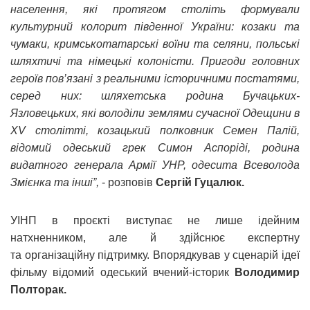
населення, які протягом століть формували
культурний колорит південної України: козаки та
чумаки, кримськотатарські воїни та селяни, польські
шляхтичі та німецькі колоністи. Пригоди головних
героїв пов’язані з реальними історичними постатями,
серед них: шляхетська родина Бучацьких-
Язловецьких, які володіли землями сучасної Одещини в
XV столітті, козацький полковник Семен Палій,
відомий одеський грек Симон Аспоріді, родина
видатного генерала Армії УНР, одесита Всеволода
Змієнка та інші”,
- розповів
Сергій Гуцалюк.
УІНП в проєкті виступає не лише ідейним
натхненником, але й здійснює експертну
та організаційну підтримку. Впорядкував у сценарій ідеї
фільму відомий одеський вчений-історик
Володимир
Полторак.