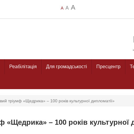
A
A
A
Реабілітація
Для громадськості
Пресцентр
Т
вий тріумф «Щедрика» – 100 років культурної дипломатії»
ф «Щедрика» – 100 років культурної 