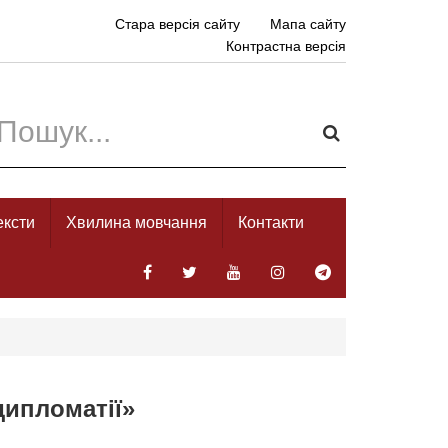
Стара версія сайту
Мапа сайту
Контрастна версія
ексти
Хвилина мовчання
Контакти
дипломатії»