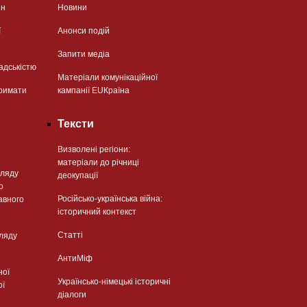
ян
Новини
ї
Анонси подій
Запити медіа
адськістю
Матеріали комунікаційної
римати
кампанії EUКраїна
Тексти
Визволені регіони:
матеріали до річниці
гляду
деокупації
о
Російсько-українська війна:
авного
історичний контекст
Статті
гляду
АнтиМіф
ної
Українсько-німецькі історичні
ої
діалоги