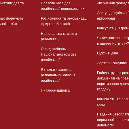
м'ятних дат та
Правова база для
Звернення громад
реабілітації репресованих
Доступ до публічно
, що формують
Розʼяснення та рекомендації
інформації
ьної памʼяті
щодо реабілітації
Консультації з гром
Національна комісія з
Як безкоштовно от
реабілітації
видання Інституту?
Огляд засідань
Відкриті дані
Національної комісії з
реабілітації
Державні закупівлі
Як подати заяву до
Робоча група з роз
регіональної комісії з
документів на прав
реабілітації
перетинання держ
кордону
Питання-відповіді
Комісія УІНП з роз
скарг
Надання безоплат
первинної правнич
допомогти