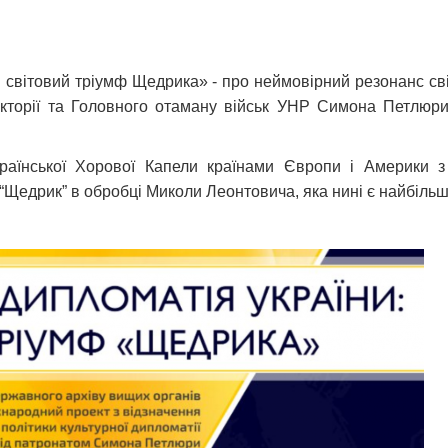
 світовий тріумф Щедрика» - про неймовірний резонанс світ
ректорії та Головного отаману військ УНР Симона Петлюр
Української Хорової Капели країнами Європи і Америки 
 “Щедрик” в обробці Миколи Леонтовича, яка нині є найбільш