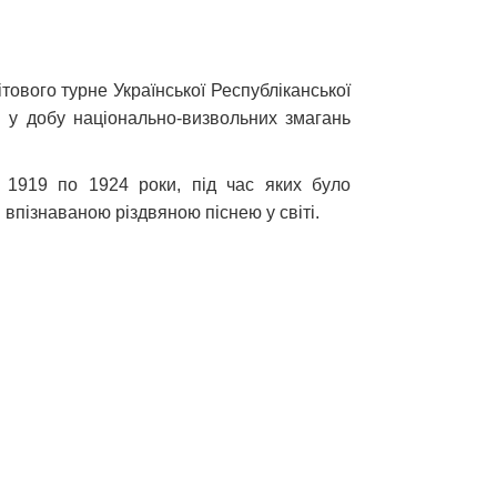
ового турне Української Республіканської
и у добу національно-визвольних змагань
з 1919 по 1924 роки, під час яких було
 впізнаваною різдвяною піснею у світі.