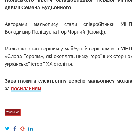
дивізії Семена Будьонного.
Авторами мальопису стали співробітники УІНП
Володимир Поліщук та Ігор Чорний (Кромф).
Мальопис став першим у майбутній серії коміксів УІНП
«Слава Героям», які охоплять низку героїчних сторінок
української історії XX століття.
Завантажити електронну версію мальопису можна
за
посиланням
.
#комікс