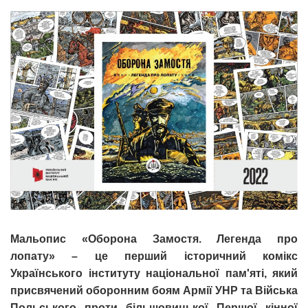
Мальопис «Оборона Замостя. Легенда про
лопату» – це перший історичний комікс
Українського інституту національної пам'яті, який
присвячений оборонним боям Армії УНР та Війська
Польського проти більшовицької Першої кінної