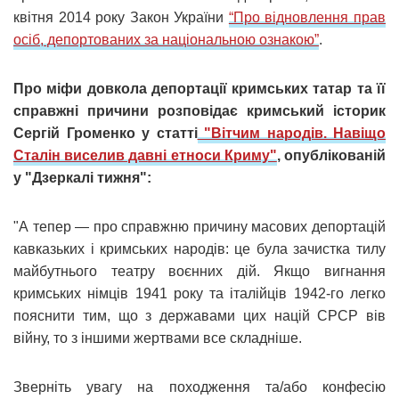
квітня 2014 року Закон України
“Про відновлення прав
осіб, депортованих за національною ознакою”
.
Про міфи довкола депортації кримських татар та її
справжні причини розповідає кримський історик
Сергій Громенко у статті
"Вітчим народів. Навіщо
Сталін виселив давні етноси Криму"
, опублікованій
у "Дзеркалі тижня":
"А тепер — про справжню причину масових депортацій
кавказьких і кримських народів: це була зачистка тилу
майбутнього театру воєнних дій. Якщо вигнання
кримських німців 1941 року та італійців 1942-го легко
пояснити тим, що з державами цих націй СРСР вів
війну, то з іншими жертвами все складніше.
Зверніть увагу на походження та/або конфесію