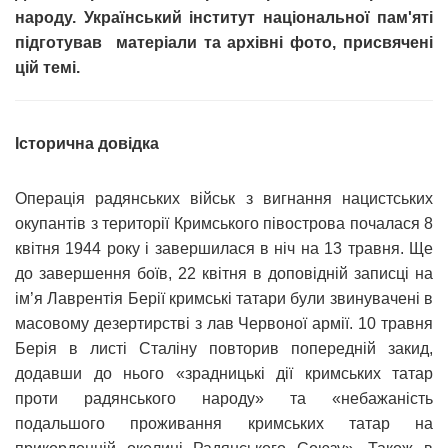
народу. Український інститут національної пам'яті
підготував матеріали та архівні фото, присвячені
цій темі.
Історична довідка
Операція радянських військ з вигнання нацистських
окупантів з території Кримського півострова почалася 8
квітня 1944 року і завершилася в ніч на 13 травня. Ще
до завершення боїв, 22 квітня в доповідній записці на
ім’я Лаврентія Берії кримські татари були звинувачені в
масовому дезертирстві з лав Червоної армії. 10 травня
Берія в листі Сталіну повторив попередній закид,
додавши до нього «зрадницькі дії кримських татар
проти радянського народу» та «небажаність
подальшого проживання кримських татар на