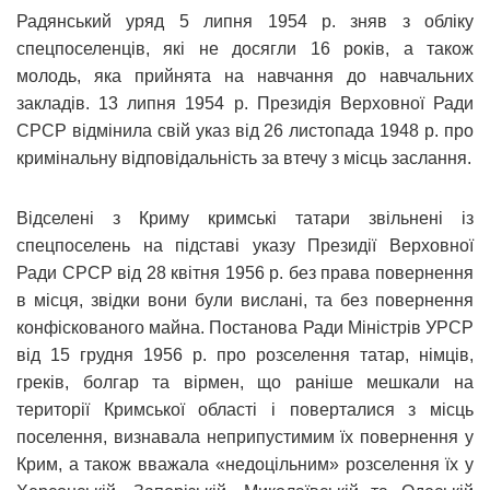
Радянський уряд 5 липня 1954 р. зняв з обліку
спецпоселенців, які не досягли 16 років, а також
молодь, яка прийнята на навчання до навчальних
закладів. 13 липня 1954 р. Президія Верховної Ради
СРСР відмінила свій указ від 26 листопада 1948 р. про
кримінальну відповідальність за втечу з місць заслання.
Відселені з Криму кримські татари звільнені із
спецпоселень на підставі указу Президії Верховної
Ради СРСР від 28 квітня 1956 р. без права повернення
в місця, звідки вони були вислані, та без повернення
конфіскованого майна. Постанова Ради Міністрів УРСР
від 15 грудня 1956 р. про розселення татар, німців,
греків, болгар та вірмен, що раніше мешкали на
території Кримської області і поверталися з місць
поселення, визнавала неприпустимим їх повернення у
Крим, а також вважала «недоцільним» розселення їх у