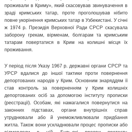
проживали в Криму», який скасовував звинувачення в
зраді кримських татар, проте проголошував нібито
повне укорінення кримських татар в Узбекистані. У січні
ж 1974 р. Президія Верховної Ради СРСР скасувала
заборону грекам, вірменам, болгарам та кримським
татарам повертатися в Крим на колишні місця їх
проживання.
У період після Указу 1967 р. державні органи СРСР та
УРСР вдалися до іншої тактики проти повернення
депортованих народів у Крим. Основним знаряддям її
став контроль за поверненням у Крим колишніх
депортованих осіб за допомогою інституту прописки
(реєстрації). Особам, які намагалися повернутися на
законних підставах, органи внутрішніх справ
утруднювали або й унеможливлювали придбання
житла. Також вони ускладнювали процес прописки або