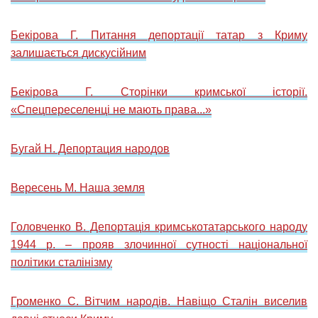
Бекірова Г. Питання депортації татар з Криму
залишається дискусійним
Бекірова Г. Сторінки кримської історії.
«Спецпереселенці не мають права...»
Бугай Н. Депортация народов
Вересень М. Наша земля
Головченко В. Депортація кримськотатарського народу
1944 р. – прояв злочинної сутності національної
політики сталінізму
Громенко С. Вітчим народів. Навіщо Сталін виселив