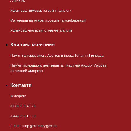
АнтиМіф
Українсько-німецькі історичні діалоги
Матеріали на основі проєктів та конференцій
Українсько-польські історичні діалоги
Хвилина мовчання
Пам’яті штурмовика з Австралії Брока Тенанта Грінвуда
Пам'яті молодшого лейтенанта, пластуна Андрія Марківа
(позивний «Маркіз»)
Контакти
Телефон:
(068) 239 45 76
(044) 253 15 63
Е-mail:
uinp@memory.gov.ua