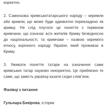
коректно.
2. Самоназва кримськотатарського народу – киримли
або кримли, що може буди адекватно перекладено як
кримці. Не слід плутати це поняття з терміном
кримчани, що означає всіх жителів Криму безвідносно
до національності, та кримчаки – назвою окремого
етносу, корінного народу України, який проживає в
Криму.
3. Уживати поняття татари на означення саме
кримських татар науково некоректно. Це приблизно те
саме, що замість українці казати східні слов’яни.
Фахівці з питання
Гульнара Бекірова
, історик