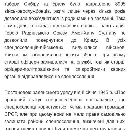
табори Сибіру та Уралу було направлено 8995
військовослужбовців, яким лише через кілька років
дозволили возз’єднатися із родинами на засланні. Така
сама доля спіткала і відзначених воїнів – навіть двічі
Герою Радянського Союзу Амет-Хану Султану не
дозволили повернутися до Криму. В усіх
спецпоселенців-військових вилучалися військові
квитки, їм заборонялося носити зброю. При цьому
старші офіцери залишалися на службі, тоді як старші
офіцери-політпрацівники та співробітники карних
органів відправлялися на спецпоселення.
Постановою радянського уряду від 8 січня 1945 р. «Про
правовий статус спецпоселенців» відзначалося, що
спецпоселенці користуються усіма правами громадян
СРСР, але при цьому вони не мали права самовільно
залишати райони спецпоселення, визначені для них,
голови родин повинні були щомісяця реєструватися у