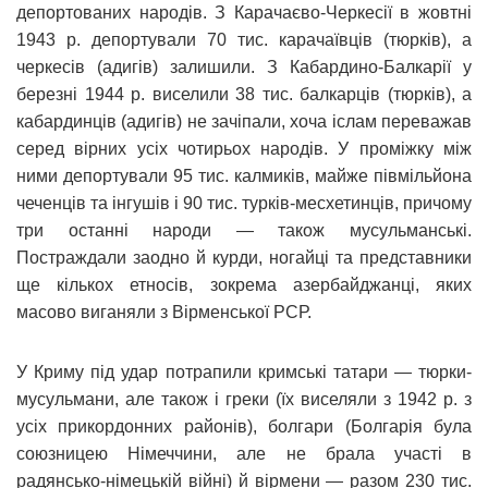
депортованих народів. З Карачаєво-Черкесії в жовтні
1943 р. депортували 70 тис. карачаївців (тюрків), а
черкесів (адигів) залишили. З Кабардино-Балкарії у
березні 1944 р. виселили 38 тис. балкарців (тюрків), а
кабардинців (адигів) не зачіпали, хоча іслам переважав
серед вірних усіх чотирьох народів. У проміжку між
ними депортували 95 тис. калмиків, майже півмільйона
чеченців та інгушів і 90 тис. турків-месхетинців, причому
три останні народи — також мусульманські.
Постраждали заодно й курди, ногайці та представники
ще кількох етносів, зокрема азербайджанці, яких
масово виганяли з Вірменської РСР.
У Криму під удар потрапили кримські татари — тюрки-
мусульмани, але також і греки (їх виселяли з 1942 р. з
усіх прикордонних районів), болгари (Болгарія була
союзницею Німеччини, але не брала участі в
радянсько-німецькій війні) й вірмени — разом 230 тис.