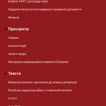
Комісія УІНП з розгляду скарг
Надання безоплатної первинної правничої допомогти
Фінанси
Пресцентр
Новини
Анонси подій
Запити медіа
Матеріали комунікаційної кампанії EUКраїна
Тексти
Визволені регіони: матеріали до річниці деокупації
Російсько-українська війна: історичний контекст
Статті