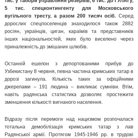
тис. у табори управління резервів, 6 тис. до ГУЛАГу,
5 тис. спецконтингенту для Московського
вугільного тресту, а разом 200 тисяч осіб.
Серед
дорослих спецпоселенців знаходилося також 2882
росіян, українців, циган, караїмів та представників
інших національностей, яких було виселено через
приналежність до змішаних шлюбів.
Останній ешелон з депортованими прибув до
Узбекистану 8 червня, певна частина кримських татар в
дорозі загинула. Кількість таких за офіційними
джерелами – 191 людина – викликає сумніви. Втім,
навіть радянська статистика дозволяє простежити
зменшення кількості вигнаного населення.
Відразу після перемоги над нацизмом розпочалася
тотальна демобілізація кримських татар з лав
Радянської армії. Протягом 1945-1946 рр. в трудові