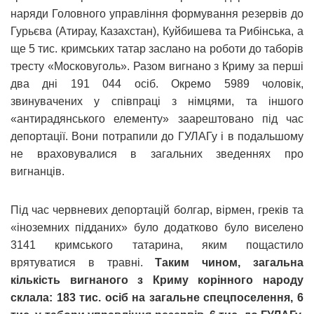
наряди Головного управління формування резервів до
Гурьєва (Атирау, Казахстан), Куйбишева та Рибінська, а
ще 5 тис. кримських татар заслано на роботи до таборів
тресту «Московуголь». Разом вигнано з Криму за перші
два дні 191 044 осіб. Окремо 5989 чоловік,
звинувачених у співпраці з німцями, та іншого
«антирадянського елементу» заарештовано під час
депортації. Вони потрапили до ГУЛАГу і в подальшому
не враховувалися в загальних зведеннях про
вигнанців.
Під час червневих депортацій болгар, вірмен, греків та
«іноземних підданих» було додатково було виселено
3141 кримського татарина, яким пощастило
врятуватися в травні.
Таким чином, загальна
кількість вигнаного з Криму корінного народу
склала: 183 тис. осіб на загальне спецпоселення, 6