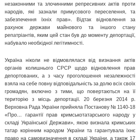
незаконними та злочинними репресивних актів проти
народів, які зазнали примусового переселення, та
забезпечення їхніх прав». Відтак відновлення за
рахунок держави майнового та іншого стану
репатріантів, яким цей стан був до моменту депортації,
набувало необхідної легітимності.
Україна ніколи не відмовлялася від визнання актів
органів колишнього СРСР щодо відновлення прав
депортованих, а з часу проголошення незалежності
взяла на себе повну відповідальність за долю всіх своїх
громадян, включно з тими, що повертаються на її
територію з місць депортації. 20 березня 2014 р.
Верховна Рада України прийняла Постанову № 1140-18
«Про… гарантії прав кримськотатарського народу у
складі Української Держави», якою визнала кримських
татар корінним народом України та гарантувала їхнє
право на самовизначення в складі України, а також 17