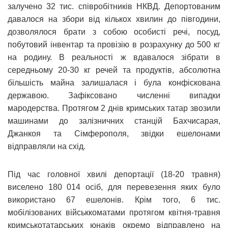
залучено 32 тис. співробітників НКВД. Депортованим
давалося на збори від кількох хвилин до півгодини,
дозволялося брати з собою особисті речі, посуд,
побутовий інвентар та провізію в розрахунку до 500 кг
на родину. В реальності ж вдавалося зібрати в
середньому 20-30 кг речей та продуктів, абсолютна
більшість майна залишалася і була конфіскована
державою. Зафіксовано численні випадки
мародерства. Протягом 2 днів кримських татар звозили
машинами до залізничних станцій Бахчисарая,
Джанкоя та Сімферополя, звідки ешелонами
відправляли на схід.
Під час головної хвилі депортації (18-20 травня)
виселено 180 014 осіб, для перевезення яких було
використано 67 ешелонів. Крім того, 6 тис.
мобілізованих військкоматами протягом квітня-травня
кримськотатарських юнаків окремо відправлено на