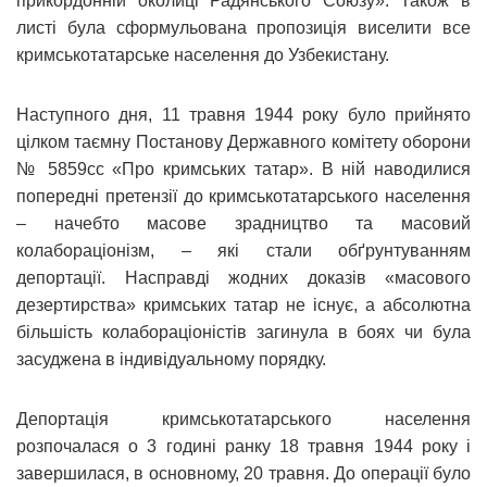
прикордонній околиці Радянського Союзу». Також в
листі була сформульована пропозиція виселити все
кримськотатарське населення до Узбекистану.
Наступного дня, 11 травня 1944 року було прийнято
цілком таємну Постанову Державного комітету оборони
№ 5859сс «Про кримських татар». В ній наводилися
попередні претензії до кримськотатарського населення
– начебто масове зрадництво та масовий
колабораціонізм, – які стали обґрунтуванням
депортації. Насправді жодних доказів «масового
дезертирства» кримських татар не існує, а абсолютна
більшість колабораціоністів загинула в боях чи була
засуджена в індивідуальному порядку.
Депортація кримськотатарського населення
розпочалася о 3 годині ранку 18 травня 1944 року і
завершилася, в основному, 20 травня. До операції було