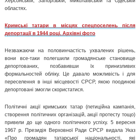
Херсонській, Запорізькій, Миколаївській та Одеській
областях.
Кримські татари в місцях спецпоселень після
депортації в 1944 році. Архівні фото
Незважаючи на половинчастість ухвалених рішень,
вони все-таки полегшили громадянське становище
депортованих, позбавивши їх принизливих
формальностей обліку. Це давало можливість і для
переселення в інші місцевості СРСР, якою поодинокі
депортовані змогли скористатися.
Політичні акції кримських татар (петиційна кампанія,
створення політичних організацій, акції протесту тощо)
привели до ще одного політичного успіху. 5 вересня
1967 р. Президія Верховної Ради СРСР видала Указ
«Про громадян татарської національності, які