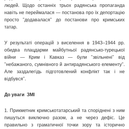
людей. Щодо останніх трьох радянська пропаганда
навіть не переймалася — постанова про їх депортацію
просто "додавалася" до постанови про кримських
татар.
У результаті операцій з виселення в 1943–1944 рр.
обидва плацдарми майбутньої радянсько-турецької
війни — Крим і Кавказ — були "звільнені" від
"небажаного, сумнівного й антирадянського елементу".
Але заздалегідь підготовлений конфлікт так і не
відбувся".
До уваги ЗМІ
1. Прикметник кримськотатарський та споріднені з ним
пишуться виключно разом, а не через дефіс. Це
правильно з граматичної точки зору та історично