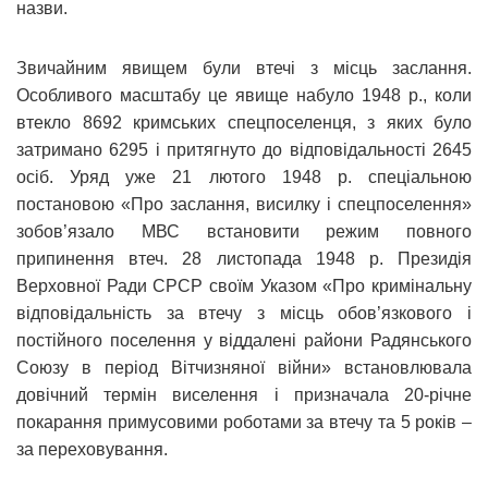
назви.
Звичайним явищем були втечі з місць заслання.
Особливого масштабу це явище набуло 1948 р., коли
втекло 8692 кримських спецпоселенця, з яких було
затримано 6295 і притягнуто до відповідальності 2645
осіб. Уряд уже 21 лютого 1948 р. спеціальною
постановою «Про заслання, висилку і спецпоселення»
зобов’язало МВС встановити режим повного
припинення втеч. 28 листопада 1948 р. Президія
Верховної Ради СРСР своїм Указом «Про кримінальну
відповідальність за втечу з місць обов’язкового і
постійного поселення у віддалені райони Радянського
Союзу в період Вітчизняної війни» встановлювала
довічний термін виселення і призначала 20-річне
покарання примусовими роботами за втечу та 5 років –
за переховування.