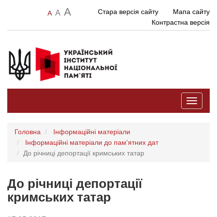
A
Стара версія сайту
Мапа сайту
A
A
Контрастна версія
Toggle
navigati
Головна
Інформаційні матеріали
Інформаційні матеріали до памʼятних дат
До річниці депортації кримських татар
До річниці депортації
кримських татар