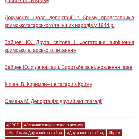
давні етноси Криму
Документи щодо депортації з Криму представників
кримськотатарського та інших народів у 1944 р.
Зайцев Ю. Друга світова і «остаточне вирішення
кримськотатарського питання»
Зайцев Ю. У депортації. Боротьба за відновлення прав
Кіпіані В. Киримли– це татари з Криму
Семена М. Депортація: другий акт трагедії
#СРСР
#Злочини комуністичного режиму
#Українська Друга світова війна
#Друга світова війна,
#Крим