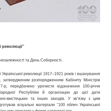
ї революції”
 незалежності та День Соборності.
й Української революції 1917–1921 років і вшанування
ку, затвердженим розпорядженням Кабінету Міністрів
р, передбачено урочисте відзначення 100-річчя
Народної Республіки й організацію до цієї дати
рно-мистецьких та інших заходів. У зв’язку з цим
ідготував візуальні матеріали "100 облич Української
тньому просторі у формі карткової гри.