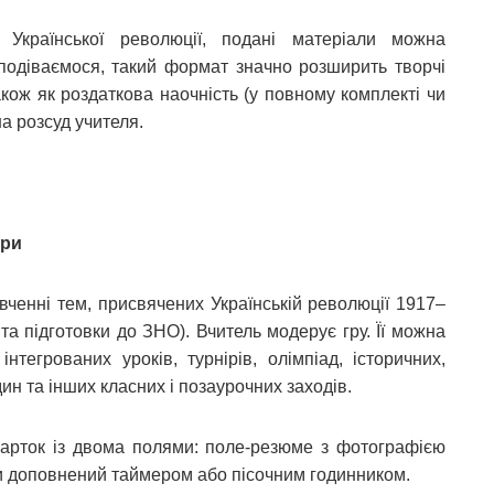
Української революції, подані матеріали можна
Сподіваємося, такий формат значно розширить творчі
акож як роздаткова наочність (у повному комплекті чи
а розсуд учителя.
гри
ивченні тем, присвячених Українській революції 1917–
 та підготовки до ЗНО). Вчитель модерує гру. Її можна
інтегрованих уроків, турнірів, олімпіад, історичних,
ин та інших класних і позаурочних заходів.
карток із двома полями: поле-резюме з фотографією
ути доповнений таймером або пісочним годинником.