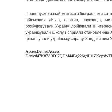
Пропонуємо ознайомитися з біографіями сотні 
військових діячів, освітян, науковців, 
розбудовували Україну, лобіювали її інтере
українізували школу і сприяли становленню 
фінансували українську справу. Завдяки ним Ук