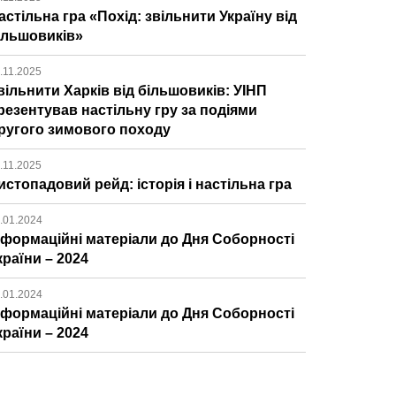
астільна гра «Похід: звільнити Україну від
ільшовиків»
.11.2025
вільнити Харків від більшовиків: УІНП
резентував настільну гру за подіями
ругого зимового походу
.11.2025
истопадовий рейд: історія і настільна гра
.01.2024
нформаційні матеріали до Дня Соборності
країни – 2024
.01.2024
нформаційні матеріали до Дня Соборності
країни – 2024