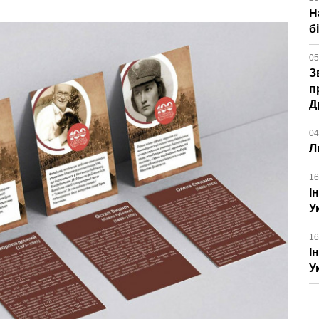
Н
б
05
З
п
Д
04
Л
16
І
У
16
І
У