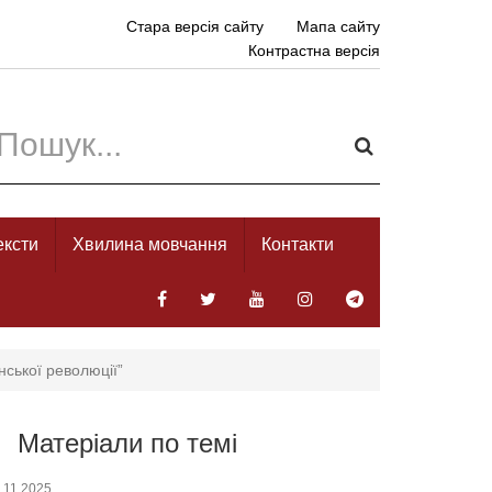
Стара версія сайту
Мапа сайту
Контрастна версія
ексти
Хвилина мовчання
Контакти
нської революції”
Матеріали по темі
.11.2025