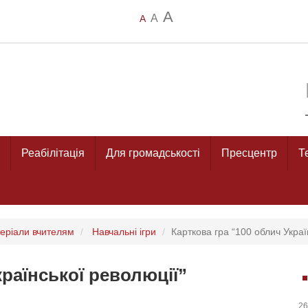
A
A
A
Реабілітація
Для громадськості
Пресцентр
Т
еріали вчителям
Навчальні ігри
Карткова гра “100 облич Украї
країнської революції”
26