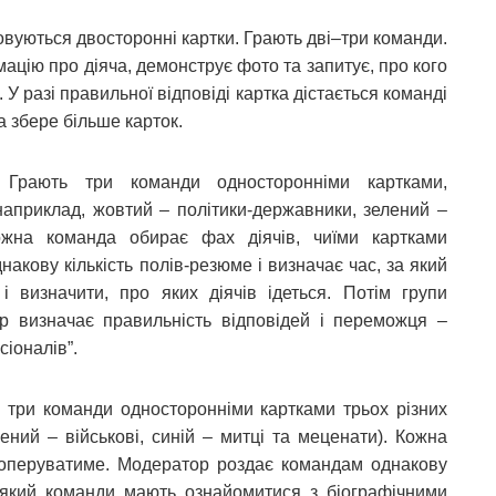
вуються двосторонні картки. Грають дві–три команди.
ацію про діяча, демонструє фото та запитує, про кого
У разі правильної відповіді картка дістається команді
 збере більше карток.
Грають три команди односторонніми картками,
наприклад, жовтий – політики-державники, зелений –
Кожна команда обирає фах діячів, чиїми картками
кову кількість полів-резюме і визначає час, за який
 визначити, про яких діячів ідеться. Потім групи
р визначає правильність відповідей і переможця –
сіоналів”.
 три команди односторонніми картками трьох різних
ений – військові, синій – митці та меценати). Кожна
 оперуватиме. Модератор роздає командам однакову
за який команди мають ознайомитися з біографічними