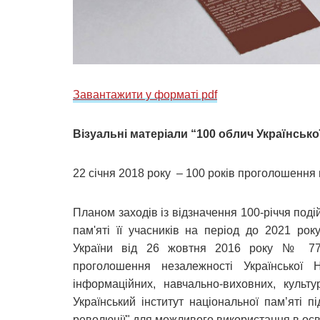
Завантажити у форматі pdf
Візуальні матеріали
“100 облич Українсько
22 січня 2018 року – 100 років проголошення
Планом заходів із відзначення 100-річчя поді
пам'яті її учасників на період до 2021 ро
України від 26 жовтня 2016 року № 777-
проголошення незалежності Української 
інформаційних, навчально-виховних, культу
Український інститут національної пам’яті п
революції" для можливого використання в осві