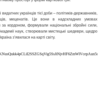
видатних українців тієї доби – політиків-державників,
митців, меценатів. Це вони в надскладних умовах
си за кордоном, формували національні збройні сили,
Академії наук, створювали мистецькі шедеври, щедро
раїна з’явилася на карті світу.