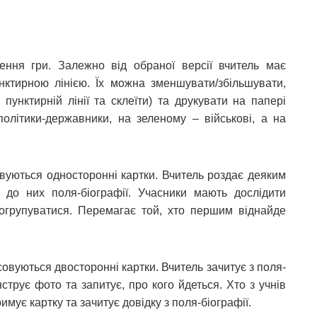
ення гри. Залежно від обраної версії вчитель має
пунктирною лінією. Їх можна зменшувати/збільшувати,
 пунктирній лінії та склеїти) та друкувати на папері
політики-державники, на зеленому – військові, а на
уються односторонні картки. Вчитель роздає деяким
 до них поля-біографії. Учасники мають дослідити
огрупуватися. Перемагає той, хто першим віднайде
овуються двосторонні картки. Вчитель зачитує з поля-
трує фото та запитує, про кого йдеться. Хто з учнів
мує картку та зачитує довідку з поля-біографії.