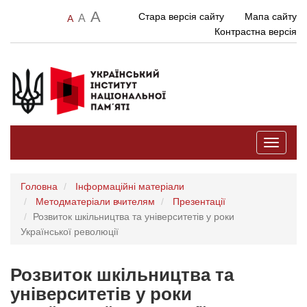
A
Стара версія сайту
Мапа сайту
A
A
Контрастна версія
Toggle
navigati
Головна
Інформаційні матеріали
Методматеріали вчителям
Презентації
Розвиток шкільництва та університетів у роки
Української революції
Розвиток шкільництва та
університетів у роки