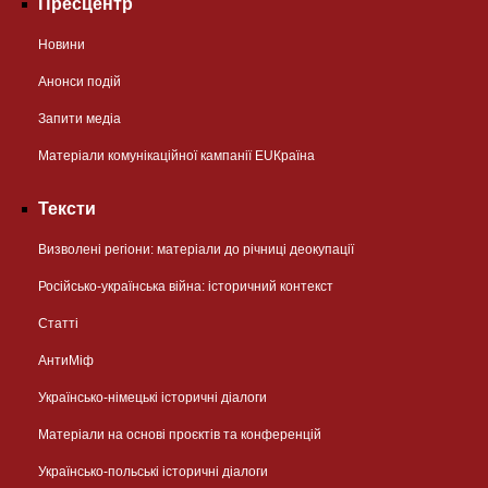
Пресцентр
Новини
Анонси подій
Запити медіа
Матеріали комунікаційної кампанії EUКраїна
Тексти
Визволені регіони: матеріали до річниці деокупації
Російсько-українська війна: історичний контекст
Статті
АнтиМіф
Українсько-німецькі історичні діалоги
Матеріали на основі проєктів та конференцій
Українсько-польські історичні діалоги