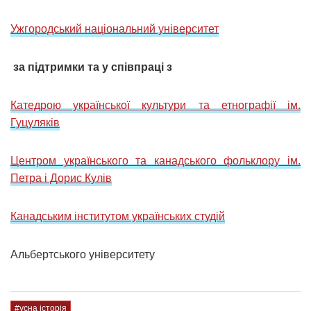
Ужгородський національний університет
за підтримки та у співпраці з
Катедрою української культури та етнографії ім.
Гуцуляків
Центром українського та канадського фольклору iм.
Петра i Дорис Кулів
Канадським інститутом українських студій
Альбертського університету
#усна історія