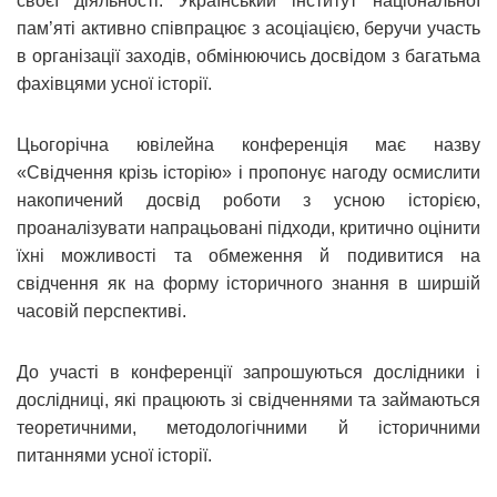
своєї діяльності. Український інститут національної
пам’яті активно співпрацює з асоціацією, беручи участь
в організації заходів, обмінюючись досвідом з багатьма
фахівцями усної історії.
Цьогорічна ювілейна конференція має назву
«Свідчення крізь історію» і пропонує нагоду осмислити
накопичений досвід роботи з усною історією,
проаналізувати напрацьовані підходи, критично оцінити
їхні можливості та обмеження й подивитися на
свідчення як на форму історичного знання в ширшій
часовій перспективі.
До участі в конференції запрошуються дослідники і
дослідниці, які працюють зі свідченнями та займаються
теоретичними, методологічними й історичними
питаннями усної історії.