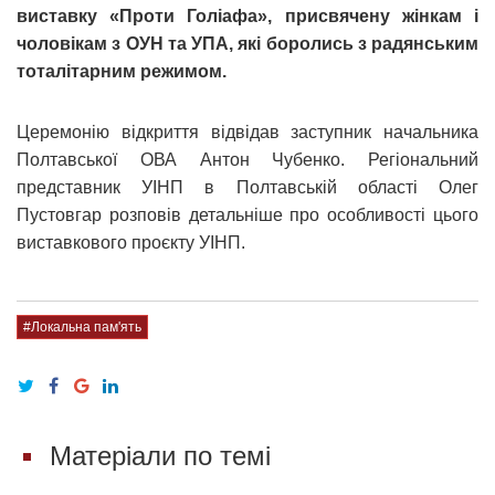
виставку «Проти Голіафа», присвячену жінкам і
чоловікам з ОУН та УПА, які боролись з радянським
тоталітарним режимом.
Церемонію відкриття відвідав заступник начальника
Полтавської ОВА Антон Чубенко. Регіональний
представник УІНП в Полтавській області Олег
Пустовгар розповів детальніше про особливості цього
виставкового проєкту УІНП.
#Локальна пам'ять
Матеріали по темі