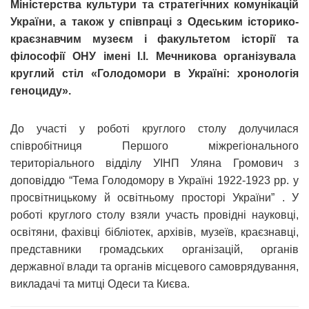
Міністерства культури та стратегічних комунікацій
України, а також у співпраці з Одеським історико-
краєзнавчим музеєм і факультетом історії та
філософії ОНУ імені І.І. Мечникова організувала
круглий стіл «Голодомори в Україні: хронологія
геноциду».
До участі у роботі круглого столу долучилася
співробітниця Першого міжрегіонального
територіального відділу УІНП Уляна Громович з
доповіддю “Тема Голодомору в Україні 1922-1923 рр. у
просвітницькому й освітньому просторі України” . У
роботі круглого столу взяли участь провідні науковці,
освітяни, фахівці бібліотек, архівів, музеїв, краєзнавці,
представники громадських організацій, органів
державної влади та органів місцевого самоврядування,
викладачі та митці Одеси та Києва.