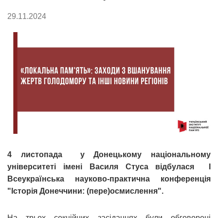
29.11.2024
4 листопада у Донецькому національному
університеті імені Василя Стуса відбулася І
Всеукраїнська науково-практична конференція
"Історія Донеччини: (пере)осмислення".
На трьох секційних засіданнях були обговорені