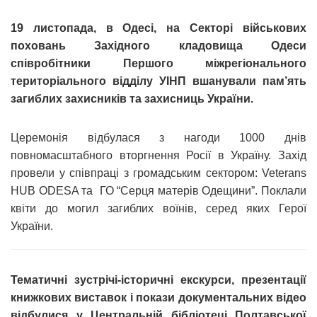
19 листопада, в Одесі, на Секторі військових
поховань Західного кладовища Одеси
співробітники Першого міжрегіонального
територіального відділу УІНП вшанували пам’ять
загиблих захисників та захисниць України.
Церемонія відбулася з нагоди 1000 днів
повномасштабного вторгнення Росії в Україну. Захід
провели у співпраці з громадським сектором: Veterans
HUB ODESA та ГО “Серця матерів Одещини”. Поклали
квіти до могил загиблих воїнів, серед яких Герої
України.
Тематичні зустрічі-історичні екскурси, презентації
книжкових виставок і покази документальних відео
відбулися у Центральній бібліотеці Полтавської