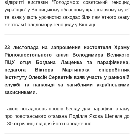
відкритті виставки “Голодомор: совєтський геноцид
українців” у Вінницькому обласному краєзнавчому музеї
та взяв участь урочистих заходах біля пам’ятного знаку
жертвам Голодомору-геноциду у Вінниці.
23 листопада на запрошення настоятеля Храму
Рівноапостольного князя Володимира Великого
ПЦУ отця Богдана Лащенка та парафіянина,
педагога Віктора Мартинюка співробітник
Інституту Олексій Серветнік взяв участь у ранковій
службі та панахиді за загиблими українськими
захисниками.
Також посадовець провів бесіду для парафіян храму
про повстанського отамана Поділля Якова Шепеля до
130-ої річниці від дня його народження.