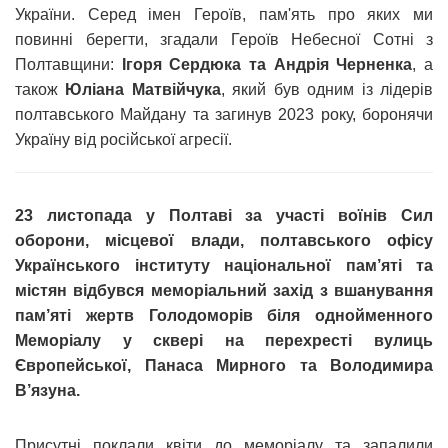
України. Серед імен Героїв, пам'ять про яких ми
повинні берегти, згадали Героїв Небесної Сотні з
Полтавщини:
Ігоря Сердюка та Андрія Черненка
, а
також
Юліана Матвійчука
, який був одним із лідерів
полтавського Майдану та загинув 2023 року, боронячи
Україну від російської агресії.
23 листопада у Полтаві за участі воїнів Сил
оборони, місцевої влади, полтавського офісу
Українського інституту національної пам’яті та
містян відбувся меморіальний захід з вшанування
пам’яті жертв Голодоморів біля однойменного
Меморіалу у сквері на перехресті вулиць
Європейської, Панаса Мирного та Володимира
В’язуна.
Присутні поклали квіти до меморіалу та запалили