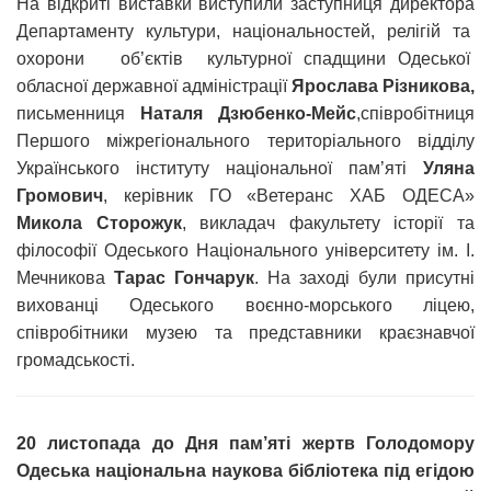
На відкриті виставки виступили заступниця директора
Департаменту культури, національностей, релігій та
охорони об’єктів культурної спадщини Одеської
обласної державної адміністрації
Ярослава Різникова,
письменниця
Наталя Дзюбенко-Мейс
,співробітниця
Першого міжрегіонального територіального відділу
Українського інституту національної пам’яті
Уляна
Громович
, керівник ГО «Ветеранс ХАБ ОДЕСА»
Микола Сторожук
, викладач факультету історії та
філософії Одеського Національного університету ім. І.
Мечникова
Тарас Гончарук
. На заході були присутні
вихованці Одеського воєнно-морського ліцею,
співробітники музею та представники краєзнавчої
громадськості.
20 листопада до Дня пам’яті жертв Голодомору
Одеська національна наукова бібліотека під егідою