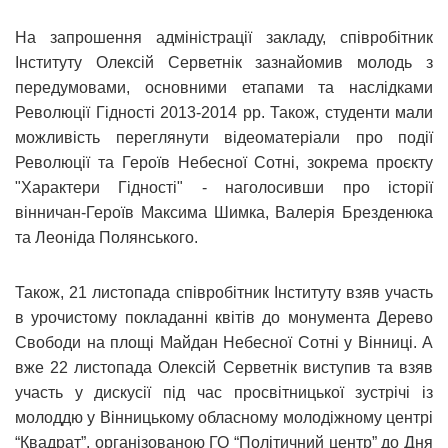
На запрошення адміністрації закладу, співробітник
Інституту Олексій Серветнік зазнайомив молодь з
передумовами, основними етапами та наслідками
Революції Гідності 2013-2014 рр. Також, студенти мали
можливість переглянути відеоматеріали про події
Революції та Героїв Небесної Сотні, зокрема проєкту
"Характери Гідності" - наголосивши про історії
вінничан-Героїв Максима Шимка, Валерія Брезденюка
та Леоніда Полянського.
Також, 21 листопада співробітник Інституту взяв участь
в урочистому покладанні квітів до монумента Дерево
Свободи на площі Майдан Небесної Сотні у Вінниці. А
вже 22 листопада Олексій Серветнік виступив та взяв
участь у дискусії під час просвітницької зустрічі із
молоддю у Вінницькому обласному молодіжному центрі
“Квадрат”, організованою ГО “Політичний центр” до Дня