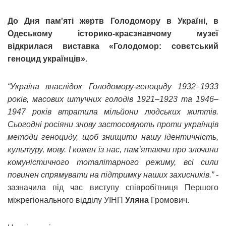
До Дня пам'яті жертв Голодомору в Україні, в
Одеському історико-краєзнавчому музеї
відкрилася виставка «Голодомор: совєтський
геноцид українців».
“Україна внаслідок Голодомору-геноциду 1932–1933
років, масових штучних голодів 1921–1923 та 1946–
1947 років втратила мільйони людських життів.
Сьогодні росіяни знову застосовують проти українців
методи геноциду, щоб знищити нашу ідентичність,
культуру, мову. І кожен із нас, пам’ятаючи про злочини
комуністичного тоталітарного режиму, всі сили
повинен спрямувати на підтримку наших захисників.”
-
зазначила під час виступу співробітниця Першого
міжрегіонального відділу УІНП
Уляна
Громович.