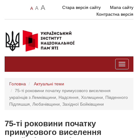
A
Стара версія сайту
Мапа сайту
A
A
Контрастна версія
Toggle
navigati
Головна
Актуальні теми
75-ті роковини початку примусового виселення
українців з Лемківщини, Надсяння, Холмщини, Південного
Підляшшя, Любачівщини, Західної Бойківщини
75-ті роковини початку
примусового виселення