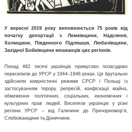
У вересні 2019 року виповнюється 75 років від
початку депортації з Лемківщини, Надсяння,
Холмщини, Південного Підляшшя, Любачівщини,
Західної Бойківщини мешканців цих регіонів.
Понад 482 тисячі українців примусово позасудово
переселили до УРСР у 1944–1946 роках. Це брутально
здійснили комуністичні режими СРСР і Польщі із
застосуванням терору, репресій, конфіскації майна,
обмеження політичних, соціальних, економічних і
культурних прав людей. Виселяли українців у різні
регіони УРСР – від Галичини до Причорномор’я,
Слобожанщини та Донеччини.