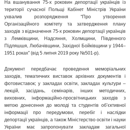
На вшанування 75-х роковин депортації українців із
території сучасної Польщі Кабінет Міністрів України
ухвалив розпорядження “Про утворення
Організаційного комітету та затвердження плану
заходів з відзначення 75-х роковин депортації українців
з Лемківщини, Надсяння, Холмщини, Південного
Підляшшя, Любачівщини, Західної Бойківщини у 1944–
1951 роках” (від 5 липня 2019 року №501-р).
Документ передбачає проведення меморіальних
заходів, тематичних виставок архівних документів і
фотовиставок; у закладах освіти, закладах культури –
лекцій, засідань, семінарів, інших методичних,
виховних, інформаційно-просвітницьких заходів з
метою донесення до молоді та студентів об’єктивної
інформації про передумови, перебіг і наслідки
депортації українців, а також Міністерство освіти і науки
України має запропонувати закладам загальної