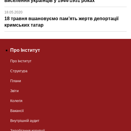
виселення українців у 1944-1951 роках
18.05.2020
18 травня вшановуємо пам’ять жертв депортації
кримських татар
Про Інститут
Про Інститут
Структура
Плани
Звіти
Колегія
Вакансії
Внутрішній аудит
Запобігання корупції