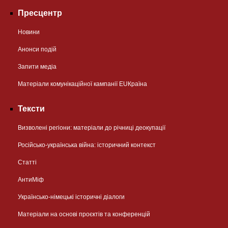
Пресцентр
Новини
Анонси подій
Запити медіа
Матеріали комунікаційної кампанії EUКраїна
Тексти
Визволені регіони: матеріали до річниці деокупації
Російсько-українська війна: історичний контекст
Статті
АнтиМіф
Українсько-німецькі історичні діалоги
Матеріали на основі проєктів та конференцій