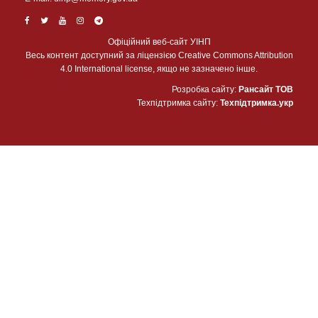
Офіційний веб-сайт УІНП
Весь контент доступний за ліцензією Creative Commons Attribution
4.0 International license, якщо не зазначено інше.
Розробка сайту:
Рансайт ТОВ
Техпідтримка сайту:
Техпідтримка.укр