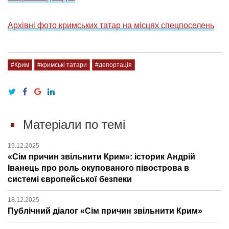
Архівні фото кримських татар на місцях спецпоселень
#Крим
#кримські татари
#депортація
Матеріали по темі
19.12.2025
«Сім причин звільнити Крим»: історик Андрій
Іванець про роль окупованого півострова в
системі європейської безпеки
18.12.2025
Публічний діалог «Сім причин звільнити Крим»