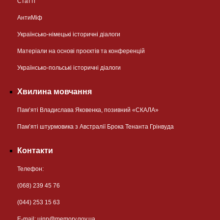
Статті
АнтиМіф
Українсько-німецькі історичні діалоги
Матеріали на основі проєктів та конференцій
Українсько-польські історичні діалоги
Хвилина мовчання
Пам’яті Владислава Яковенка, позивний «СКАЛА»
Пам’яті штурмовика з Австралії Брока Тенанта Грінвуда
Контакти
Телефон:
(068) 239 45 76
(044) 253 15 63
Е-mail:
uinp@memory.gov.ua