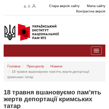
A
Стара версія сайту
Мапа сайту
A
A
Контрастна версія
Toggle
navigati
Головна
Пресцентр
Новини
18 травня вшановуємо пам’ять жертв депортації
кримських татар
18 травня вшановуємо пам’ять
жертв депортації кримських
татар