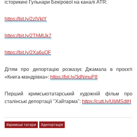
історикині Гульнари Бекірової на каналі ATR:
https://bit.ly/2zIVktY
https://bit.ly/2ThMUk7
https://bit.ly/2Xa6uQF
Дітям про депортацію розказує Джамала в проєкті
«Книга-мандрівка»:
https://bit.ly/3dNmuP8
Перший кримськотатарський художній фільм про
сталінські депортації "Хайтарма":
https://cutt.ly/UbMSdtH
#кримські татари
#депортація