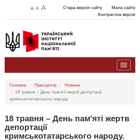
A
Стара версія сайту
Мапа сайту
A
A
Контрастна версія
Toggle
navigati
Головна
Пресцентр
Новини
18 травня – День пам'яті жертв депортації
кримськотатарського народу.
18 травня – День пам'яті жертв
депортації
кримськотатарського народу.