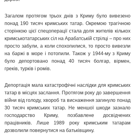
Загалом протягом трьох днів з Криму було вивезено
понад 190 тисяч кримських татар. Окремою трагічною
сторінкою цієї спецоперації стала доля жителів кількох
кримськотатарських сіл на Арабатській стрілці – про них
просто забули, а коли спохопилися, то просто вивезли
на баржі в море і потопили. Також у 1944-му з Криму
було депортовано понад 40 тисяч болгар, вірмен,
греків, турків і ромів.
Депортація мала катастрофічні наслідки для кримських
татар в місцях заслання. Протягом року до завершення
війни від голоду, хвороб та виснаження загинуло понад
30 тисяч кримських татар. Не меншої шкоди зазнало
господарство Криму, позбавлене досвідчених
працівників. Лише 1989 року кримським татарам
дозволили повернутися на батьківщину.