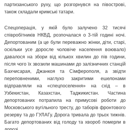
партизанського руху, що розгорнувся на півострові,
також складали кримські татари.
Спецоперація, у якій було залучено 32 тисячі
співробітників НКВД, розпочалася о 3-тій годині ночі.
Депортованим (а це були переважно жінки, діти, старі,
оскільки усе доросле чоловіче населення воювало)
давалося на збори від кількох хвилин до пів години,
після чого їх звозили машинами до залізничних станцій
Бахчисарая, Джанкоя та Сімферополя, а звідти
переповненими, наглухо закритими ешелонами
відправляли на «спецпоселення» на схід – в
Узбекистан, Казахстан, Таджикистан. Частина
депортованих потрапила на примусові роботи до
Московського вугільного тресту, до таборів фронтового
резерву та до ГУЛАГу. Дорога тривала до трьох тижнів.
Багато депортованих від голоду та хвороб померли в
дорозі.