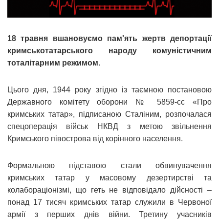
18 травня вшановуємо пам'ять жертв депортації
кримськотатарського народу комуністичним
тоталітарним режимом.
Цього дня, 1944 року згідно із таємною постановою
Державного комітету оборони № 5859-сс «Про
кримських татар», підписаною Сталіним, розпочалася
спецоперація військ НКВД з метою звільнення
Кримського півострова від корінного населення.
Формальною підставою стали обвинувачення
кримських татар у масовому дезертирстві та
колабораціонізмі, що геть не відповідало дійсності –
понад 17 тисяч кримських татар служили в Червоної
армії з перших днів війни. Третину учасників