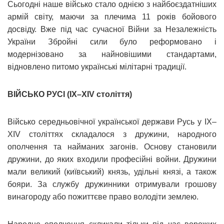
Сьогодні наше військо стало однією з найбоєздатніших
армій світу, маючи за плечима 11 років бойового
досвіду. Вже під час сучасної Війни за Незалежність
України Збройні сили було реформовано і
модернізовано за найновішими стандартами,
відновлено питомо українські мілітарні традиції.
ВІЙСЬКО РУСІ (ІХ–XIV століття)
Військо середньовічної української держави Русь у ІХ–
XIV століттях складалося з дружини, народного
ополчення та найманих загонів. Основу становили
дружини, до яких входили професійні войни. Дружини
мали великий (київський) князь, удільні князі, а також
бояри. За службу дружинники отримували грошову
винагороду або пожиттєве право володіти землею.