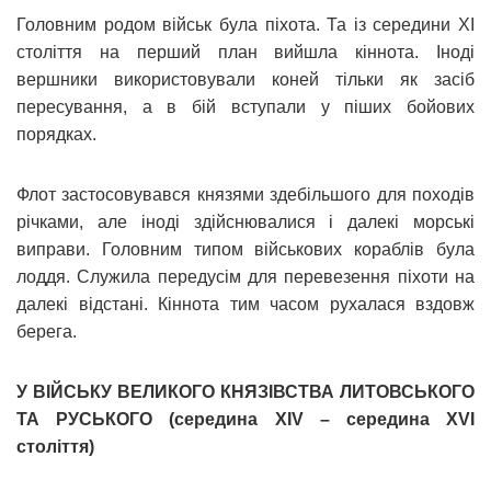
Головним родом військ була піхота. Та із середини ХІ
століття на перший план вийшла кіннота. Іноді
вершники використовували коней тільки як засіб
пересування, а в бій вступали у піших бойових
порядках.
Флот застосовувався князями здебільшого для походів
річками, але іноді здійснювалися і далекі морські
виправи. Головним типом військових кораблів була
лоддя. Служила передусім для перевезення піхоти на
далекі відстані. Кіннота тим часом рухалася вздовж
берега.
У ВІЙСЬКУ ВЕЛИКОГО КНЯЗІВСТВА ЛИТОВСЬКОГО
ТА РУСЬКОГО (середина XIV – середина XVI
століття)