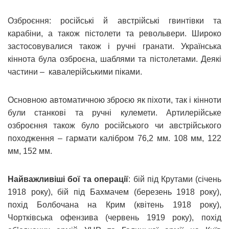
Озброєння: російські й австрійські гвинтівки та
карабіни, а також пістолети та револьвери. Широко
застосовувалися також і ручні гранати. Українська
кіннота була озброєна, шаблями та пістолетами. Деякі
частини – кавалерійськими піками.
Основною автоматичною зброєю як піхоти, так і кінноти
були станкові та ручні кулемети. Артилерійське
озброєння також було російського чи австрійського
походження – гармати калібром 76,2 мм. 108 мм, 122
мм, 152 мм.
Найважливіші бої та операції
: бій під Крутами (січень
1918 року), бій під Бахмачем (березень 1918 року),
похід Болбочана на Крим (квітень 1918 року),
Чортківська офензива (червень 1919 року), похід