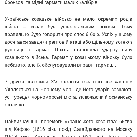
бронзові та мідні гармати малих калібрів.
Українське козацьке військо не мало окремих родів
військ – козак був універсальним воїном. Тому
правильно буде говорити про спосіб бою. Успіх у ньому
досягався завдяки раптовій атаці або щільному вогню з
рушниць і гармат. Піхота становила ударну силу
козацького війська. Гармат у козацькому війську було
небагато, але їх обслуговували вправні гармаші.
З другої половини ХVI століття козацтво все частіше
з'являється на Чорному морі, де його ударів зазнають
усі турецькі чорноморські міста, включаючи й османську
столицю.
Найвизначніші перемоги українського козацтва: битва
під Кафою (1616 рік), похід Сагайдачного на Москву
(1618 рік), Хотинська битва (1621 рік), битва під