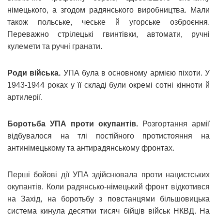
німецького, а згодом радянського виробництва. Мали
також польське, чеське й угорське озброєння.
Переважно стрілецькі гвинтівки, автомати, ручні
кулемети та ручні гранати.
Роди війська.
УПА була в основному армією піхоти. У
1943-1944 роках у її складі були окремі сотні кінноти й
артилерії.
Боротьба УПА проти окупантів.
Розгортання армії
відбувалося на тлі постійного протистояння на
антинімецькому та антирадянському фронтах.
Перші бойові дії УПА здійснювала проти нацистських
окупантів. Коли радянсько-німецький фронт відкотився
на Захід, на боротьбу з повстанцями більшовицька
система кинула десятки тисяч бійців військ НКВД. На