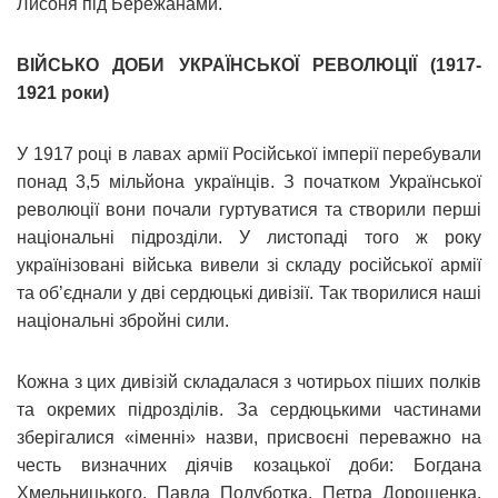
Лисоня під Бережанами.
ВІЙСЬКО ДОБИ УКРАЇНСЬКОЇ РЕВОЛЮЦІЇ (1917-
1921 роки)
У 1917 році в лавах армії Російської імперії перебували
понад 3,5 мільйона українців. З початком Української
революції вони почали гуртуватися та створили перші
національні підрозділи. У листопаді того ж року
українізовані війська вивели зі складу російської армії
та об’єднали у дві сердюцькі дивізії. Так творилися наші
національні збройні сили.
Кожна з цих дивізій складалася з чотирьох піших полків
та окремих підрозділів. За сердюцькими частинами
зберігалися «іменні» назви, присвоєні переважно на
честь визначних діячів козацької доби: Богдана
Хмельницького, Павла Полуботка, Петра Дорошенка,