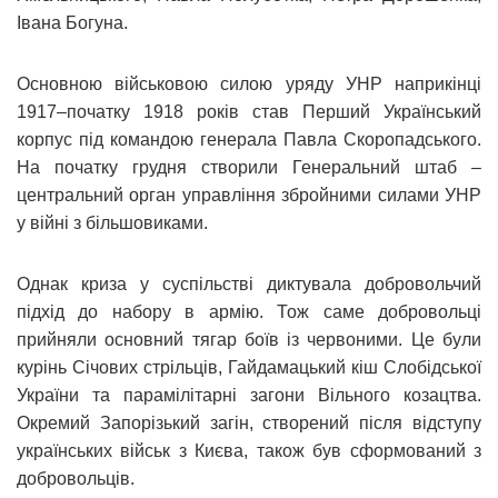
Івана Богуна.
Основною військовою силою уряду УНР наприкінці
1917–початку 1918 років став Перший Український
корпус під командою генерала Павла Скоропадського.
На початку грудня створили Генеральний штаб –
центральний орган управління збройними силами УНР
у війні з більшовиками.
Однак криза у суспільстві диктувала добровольчий
підхід до набору в армію. Тож саме добровольці
прийняли основний тягар боїв із червоними. Це були
курінь Січових стрільців, Гайдамацький кіш Слобідської
України та парамілітарні загони Вільного козацтва.
Окремий Запорізький загін, створений після відступу
українських військ з Києва, також був сформований з
добровольців.