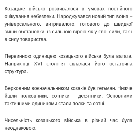
Козацьке військо розвивалося в умовах постійного
очікування небезпеки. Народжувався новий тип воїна –
універсального, витривалого, готового до швидкої
зміни обстановки, із сильною вірою як у свої сили, так і
в силу товариства.
Первинною одиницею козацького війська була ватага.
Наприкінці XVI століття склалася його остаточна
структура.
Верховним воєначальником козаків був гетьман. Нижче
йшли полковники, сотники і десятники. Основними
тактичними одиницями стали полки та сотні.
Чисельність козацького війська в різний час була
неоднаковою.