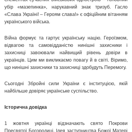
убір «мазепинка», нарукавний знак тризуб. Гасло
«Слава Україні! – Героям слава!» є офіційним вітанням
українського війська.
Війна формує та гартує українську націю. Героїзмом,
відвагою та самовідданістю нинішні захисники і
захисниці завоювали найвищий рівень довіри в
українців. Цим ми викликаємо повагу й в світі. Віримо,
що нинішні захисники та захисниці здобудуть Перемогу.
Сьогодні Збройні сили України є інституцією, якій
найбільше довіряє українське суспільство.
Історична довідка
1 жовтня українці відзначають свято Покрови
Пресвятої Богородиці. Ідея заступництва Божої Матері