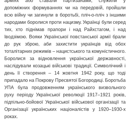
арміях або ставали партизанами, служили у
допоміжних формуваннях чи на передовій, пройшли
всю війну чи загинули в боротьбі, пліч-о-пліч з іншими
народами боролися проти нацизму. Українці були серед
тих, хто піднімав прапори і над Райхстагом, і над
Іводзімою. Вояки Української повстанської армії брали
до рук зброю, аби захистити українців від обох
тоталітарних режимів – нацистського та комуністичного.
Боролися за відновлення української державності,
наслідували козацькі військові традиції. Символічний і
день її створення – 14 жовтня 1942 року, що тоді
припадало на Покрову Пресвятої Богородиці. Боротьба
УПА була продовженням українського визвольного
руху періоду Української революції 1917–1921 років,
підпільно-бойової Української військової організації та
Організації українських націоналістів у 1920–1930-х
роках.