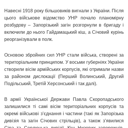
Навесні 1918 року більшовиків вигнали з України. Після
цього військове відомство УНР почало планомірну
розбудову – Запорізький загін розгорнули в бригаду і
включили до нього Гайдамацький кіш, а Січовий курінь
реорганізували в полк.
Основою збройних сил УНР стали війська, створені за
територіальним принципом. У восьми губерніях України
створили вісім армійських корпусів, які отримали назви
за районом дислокації (Перший Волинський, Другий
Подільський, Третій Херсонський і так далі).
В армії Української Держави Павла Скоропадського
залишилися ті самі вісім територіальних корпусів та
окремі військові з’єднання і частини (такі як Запорізька
дивізія та загін Січових стрільців), а також з’явилися
Сіра та Сердюцька дивізії, Кіш Низових запорожців,