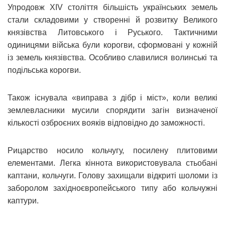
Упродовж ХІV століття більшість українських земель
стали складовими у створенні й розвитку Великого
князівства Литовського і Руського. Тактичними
одиницями війська були корогви, сформовані у кожній
із земель князівства. Особливо славилися волинські та
подільська корогви.
Також існувала «виправа з дібр і міст», коли великі
землевласники мусили спорядити загін визначеної
кількості озброєних вояків відповідно до заможності.
Рицарство носило кольчугу, посилену плитовими
елементами. Легка кіннота використовувала стьобані
каптани, кольчуги. Голову захищали відкриті шоломи із
заборолом західноєвропейського типу або кольчужні
каптури.