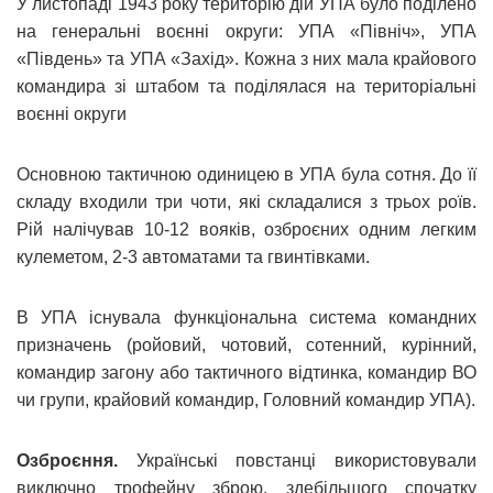
У листопаді 1943 року територію дій УПА було поділено
на генеральні воєнні округи: УПА «Північ», УПА
«Південь» та УПА «Захід». Кожна з них мала крайового
командира зі штабом та поділялася на територіальні
воєнні округи
Основною тактичною одиницею в УПА була сотня. До її
складу входили три чоти, які складалися з трьох роїв.
Рій налічував 10-12 вояків, озброєних одним легким
кулеметом, 2-3 автоматами та гвинтівками.
В УПА існувала функціональна система командних
призначень (ройовий, чотовий, сотенний, курінний,
командир загону або тактичного відтинка, командир ВО
чи групи, крайовий командир, Головний командир УПА).
Озброєння.
Українські повстанці використовували
виключно трофейну зброю, здебільшого спочатку