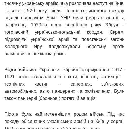
тисячну українську армію, яка розпочала наступ на Київ.
Навесні 1920 року, після Першого зимового походу,
вцілілі підрозділи Армії УНР були реорганізовані, а
наприкінці 1920-го вони перейшли річку Збруч –
тогочасний українсько-польський кордон. Окремі
підрозділи української армії та повстанські загони
Холодного Яру продовжували боротьбу проти
більшовиків іще кілька років.
Роди війська
. Українські збройні формування 1917–
1921 років складалися з піхоти, кінноти, артилерії і
технічних частин – саперних, зв'язкових,
автомобільних, авто панцерних та залізничних. Були
також панцерні (броньові) потяги й авіація.
Піхота була найчисленнішим родом військ. Під час
походу об'єднаних українських армій на Київ у серпні
1919 року вона налічувала 35 тисяч багнетів.