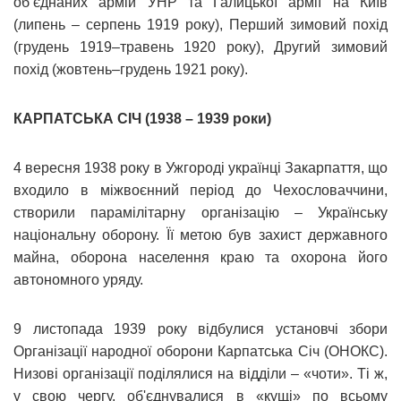
об’єднаних армій УНР та Галицької армії на Київ
(липень – серпень 1919 року), Перший зимовий похід
(грудень 1919–травень 1920 року), Другий зимовий
похід (жовтень–грудень 1921 року).
КАРПАТСЬКА СІЧ (1938 – 1939 роки)
4 вересня 1938 року в Ужгороді українці Закарпаття, що
входило в міжвоєнний період до Чехословаччини,
створили парамілітарну організацію – Українську
національну оборону. Її метою був захист державного
майна, оборона населення краю та охорона його
автономного уряду.
9 листопада 1939 року відбулися установчі збори
Організації народної оборони Карпатська Січ (ОНОКС).
Низові організації поділялися на відділи – «чоти». Ті ж,
у свою чергу, об'єднувалися в «кущі» по всьому