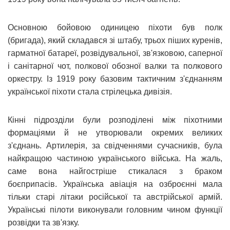
Основною бойовою одиницею піхоти був полк
(бригада), який складався зі штабу, трьох піших куренів,
гарматної батареї, розвідувальної, зв'язковою, саперної
і санітарної чот, полкової обозної валки та полкового
оркестру. Із 1919 року базовим тактичним з'єднанням
української піхоти стала стрілецька дивізія.
Кінні підрозділи були розподілені між піхотними
формаціями й не утворювали окремих великих
з'єднань. Артилерія, за свідченнями сучасників, була
найкращою частиною українського війська. На жаль,
саме вона найгостріше стикалася з браком
боєприпасів. Українська авіація на озброєнні мала
тільки старі літаки російської та австрійської армій.
Українські пілоти виконували головним чином функції
розвідки та зв'язку.