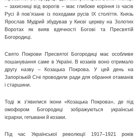
– захисниці від ворогів – має глибоке коріння із часів
Русі й пов’язане із походами русів ІХ століття. Князь
Ярослав Мудрий збудував у Києві церкву на Золотих
Воротах як вияв вдячності Богові та Пресвятій
Богородиці.
Свято Покрови Пресвятої Богородиці має особливе
пошанування саме в Україні. В козаків воно отримало
другу назву – Козацька Покрова. У цей день на
Запорізькій Січі проводили ради для обрання отаманів
і старшини.
Тоді ж з’явилися ікони «Козацька Покрова», де під
омофором Богородиці зображуються українські
ієрархи, гетьмани й козаки.
Під час Української революції 1917–1921 років