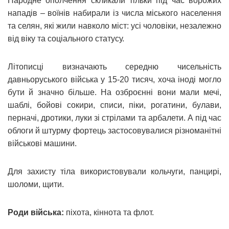
Народне ополчення скликали тільки під час ворожих
нападів – воїнів набирали із числа міського населення
та селян, які жили навколо міст: усі чоловіки, незалежно
від віку та соціального статусу.
Літописці визначають середню чисельність
давньоруського війська у 15-20 тисяч, хоча іноді могло
бути й значно більше. На озброєнні вони мали мечі,
шаблі, бойові сокири, списи, піки, рогатини, булави,
перначі, дротики, луки зі стрілами та арбалети. А під час
облоги й штурму фортець застосовувалися різноманітні
військові машини.
Для захисту тіла використовували кольчуги, панцирі,
шоломи, щити.
Роди війська:
піхота, кіннота та флот.