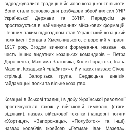
відроджувалися традиції військово-козацької спільноти.
Вони стали основою для розбудови збройних сил УНР,
Української Держави та ЗУНР. Передусім це
простежується в найменуваннях військових формацій.
Першим таким підрозділом став Український козацький
полк імені Богдана Хмельницького, створений у травні
1917 року. Згодом виникли формування, названі на
честь інших видатних козацьких командирів – Петра
Дорошенка, Максима Залізняка, Костя Гордієнка, Івана
Мазепи. Козацький «відбиток» є й у таких назвах: Січові
стрільці, Запорізька група, Сердюцька дивізія,
гайдамацькі полки та вільне козацтво.
Козацькі військові традиції в добу Української революції
простежуються також у військовій символіці (стяги,
відзнаки), назвах військової техніки (панцерні потяги
«Хортиця», «Запорожець», «Полуботок» та інші),
назвах кораблів (крейсер «Гетьман Іван Мазепа»,