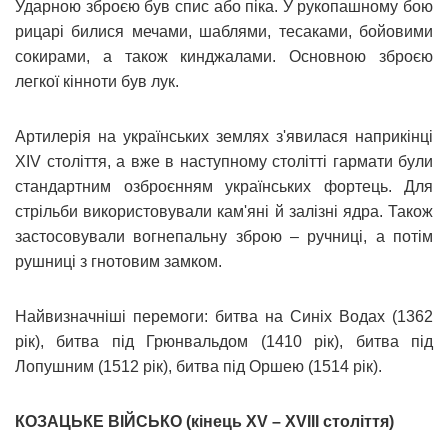
Ударною зброєю був спис або піка. У рукопашному бою
рицарі билися мечами, шаблями, тесаками, бойовими
сокирами, а також кинджалами. Основною зброєю
легкої кінноти був лук.
Артилерія на українських землях з'явилася наприкінці
XIV століття, а вже в наступному столітті гармати були
стандартним озброєнням українських фортець. Для
стрільби використовували кам'яні й залізні ядра. Також
застосовували вогнепальну зброю – ручниці, а потім
рушниці з гнотовим замком.
Найвизначніші перемоги: битва на Синіх Водах (1362
рік), битва під Грюнвальдом (1410 рік), битва під
Лопушним (1512 рік), битва під Оршею (1514 рік).
КОЗАЦЬКЕ ВІЙСЬКО (кінець XV – XVІІІ століття)