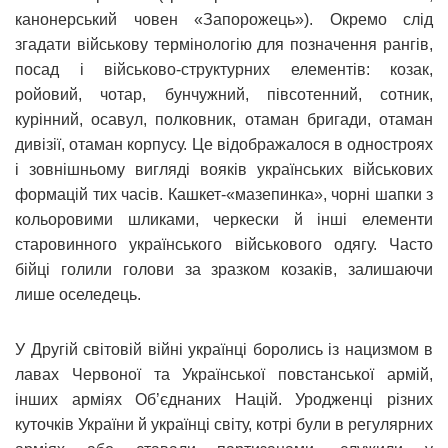
канонерський човен «Запорожець»). Окремо слід
згадати військову термінологію для позначення рангів,
посад і військово-структурних елементів: козак,
ройовий, чотар, бунчужний, півсотенний, сотник,
курінний, осавул, полковник, отаман бригади, отаман
дивізії, отаман корпусу. Це відображалося в одностроях
і зовнішньому вигляді вояків українських військових
формацій тих часів. Кашкет-«мазепинка», чорні шапки з
кольоровими шликами, черкески й інші елементи
старовинного українського військового одягу. Часто
бійці голили голови за зразком козаків, залишаючи
лише оселедець.
У Другій світовій війні українці боролись із нацизмом в
лавах Червоної та Української повстанської армій,
інших арміях Об’єднаних Націй. Уродженці різних
куточків України й українці світу, котрі були в регулярних