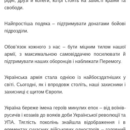
рідні, друзі й колеги, котрі стоять на захисті країни та
свободи.
Найпростіша подяка – підтримувати донатами бойові
підрозділи.
Обов’язок кожного з нас – бути міцним тилом нашої
армії, з максимальною самовіддачею посилювати й
підтримувати наших оборонців і наближати Перемогу.
Українська армія стала однією із найбоєздатніших у
світі. Сьогодні, як і впродовж століть, наші захисники і
захисниці є щитом Європи.
Україна береже імена героїв минулих епох – від воїнів-
русичів і козаків до вояків доби Української революції та
УПА. Тяглість поколінь знайшла відображення і в
елементах сучасних військових одностроїв – головний