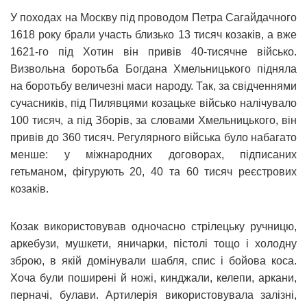
У походах на Москву під проводом Петра Сагайдачного
1618 року брали участь близько 13 тисяч козаків, а вже
1621-го під Хотин він привів 40-тисячне військо.
Визвольна боротьба Богдана Хмельницького підняла
на боротьбу величезні маси народу. Так, за свідченнями
сучасників, під Пилявцями козацьке військо налічувало
100 тисяч, а під Зборів, за словами Хмельницького, він
привів до 360 тисяч. Регулярного війська було набагато
менше: у міжнародних договорах, підписаних
гетьманом, фігурують 20, 40 та 60 тисяч реєстрових
козаків.
Козак використовував одночасно стрілецьку ручницю,
аркебузи, мушкети, яничарки, пістолі тощо і холодну
зброю, в якій домінували шабля, спис і бойова коса.
Хоча були поширені й ножі, кинджали, келепи, аркани,
перначі, булави. Артилерія використовувала залізні,