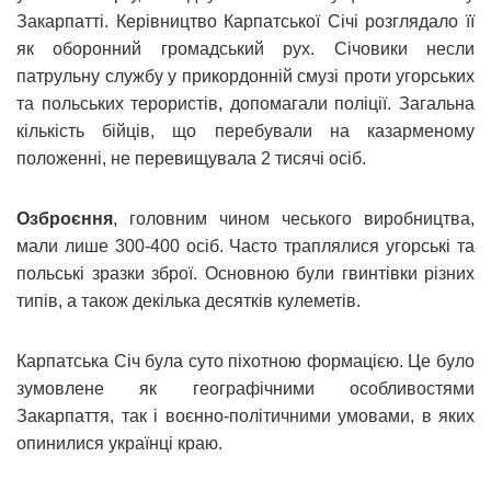
Закарпатті. Керівництво Карпатської Січі розглядало її
як оборонний громадський рух. Січовики несли
патрульну службу у прикордонній смузі проти угорських
та польських терористів, допомагали поліції. Загальна
кількість бійців, що перебували на казарменому
положенні, не перевищувала 2 тисячі осіб.
Озброєння
, головним чином чеського виробництва,
мали лише 300-400 осіб. Часто траплялися угорські та
польські зразки зброї. Основною були гвинтівки різних
типів, а також декілька десятків кулеметів.
Карпатська Січ була суто піхотною формацією. Це було
зумовлене як географічними особливостями
Закарпаття, так і воєнно-політичними умовами, в яких
опинилися українці краю.