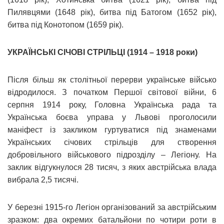
Пилявцями (1648 рік), битва під Батогом (1652 рік),
битва під Конотопом (1659 рік).
УКРАЇНСЬКІ СІЧОВІ СТРІЛЬЦІ (1914 – 1918 роки)
Після більш як столітньої перерви українське військо
відродилося. З початком Першої світової війни, 6
серпня 1914 року, Головна Українська рада та
Українська боєва управа у Львові проголосили
маніфест із закликом гуртуватися під знаменами
Українських січових стрільців для створення
добровільного військового підрозділу – Легіону. На
заклик відгукнулося 28 тисяч, з яких австрійська влада
вибрала 2,5 тисячі.
У березні 1915-го Легіон організований за австрійським
зразком: два окремих батальйони по чотири роти в