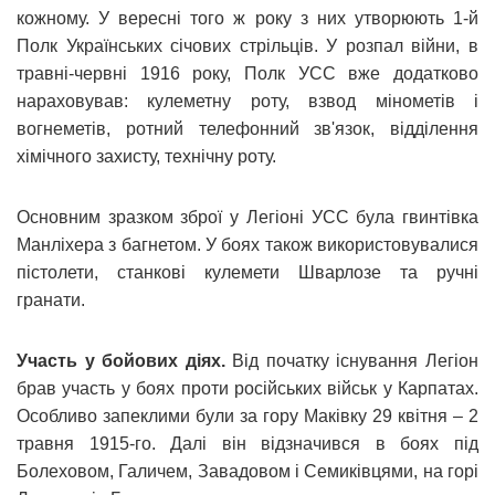
кожному. У вересні того ж року з них утворюють 1-й
Полк Українських січових стрільців. У розпал війни, в
травні-червні 1916 року, Полк УСС вже додатково
нараховував: кулеметну роту, взвод мінометів і
вогнеметів, ротний телефонний зв'язок, відділення
хімічного захисту, технічну роту.
Основним зразком зброї у Легіоні УСС була гвинтівка
Манліхера з багнетом. У боях також використовувалися
пістолети, станкові кулемети Шварлозе та ручні
гранати.
Участь у бойових діях.
Від початку існування Легіон
брав участь у боях проти російських військ у Карпатах.
Особливо запеклими були за гору Маківку 29 квітня – 2
травня 1915-го. Далі він відзначився в боях під
Болеховом, Галичем, Завадовом і Семиківцями, на горі