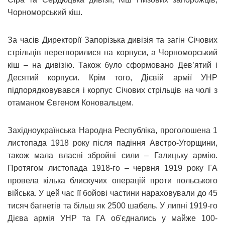
Чорноморський кіш.
За часів Директорії Запорізька дивізія та загін Січових
стрільців перетворилися на корпуси, а Чорноморський
кіш – на дивізію. Також було сформовано Дев’ятий і
Десятий корпуси. Крім того, Дієвій армії УНР
підпорядковувався і корпус Січових стрільців на чолі з
отаманом Євгеном Коновальцем.
Західноукраїнська Народна Республіка, проголошена 1
листопада 1918 року після падіння Австро-Угорщини,
також мала власні збройні сили – Галицьку армію.
Протягом листопада 1918-го – червня 1919 року ГА
провела кілька блискучих операцій проти польського
війська. У цей час її бойові частини нараховували до 45
тисяч багнетів та більш як 2500 шабель. У липні 1919-го
Дієва армія УНР та ГА об'єднались у майже 100-