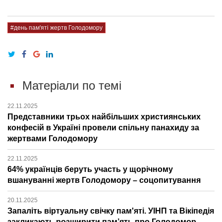
#день пам'яті жертв Голодомору
Матеріали по темі
22.11.2025
Представники трьох найбільших християнських
конфесій в Україні провели спільну панахиду за
жертвами Голодомору
22.11.2025
64% українців беруть участь у щорічному
вшануванні жертв Голодомору – соцопитування
20.11.2025
Запаліть віртуальну свічку пам'яті. УІНП та Вікіпедія
закликають розширити пам’ять про Голодомор