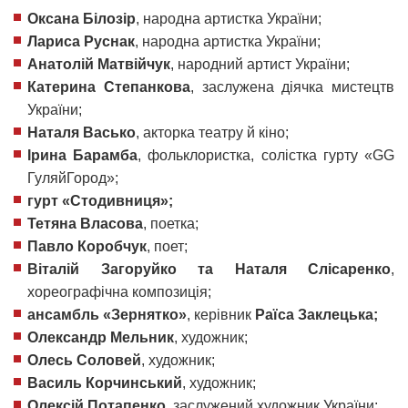
Оксана Білозір
, народна артистка України;
Лариса Руснак
, народна артистка України;
Анатолій Матвійчук
, народний артист України;
Катерина Степанкова
, заслужена діячка мистецтв
України;
Наталя Васько
, акторка театру й кіно;
Ірина Барамба
, фольклористка, солістка гурту «GG
ГуляйГород»;
гурт «Стодивниця»;
Тетяна Власова
, поетка;
Павло Коробчук
, поет;
Віталій Загоруйко та Наталя Слісаренко
,
хореографічна композиція;
ансамбль «Зернятко»
, керівник
Раїса Заклецька;
Олександр Мельник
, художник;
Олесь Соловей
, художник;
Василь Корчинський
, художник;
Олексій Потапенко
, заслужений художник України;