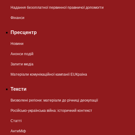
Надання безоплатної первинної правничої допомогти
Фінанси
Пресцентр
Новини
Анонси подій
Запити медіа
Матеріали комунікаційної кампанії EUКраїна
Тексти
Визволені регіони: матеріали до річниці деокупації
Російсько-українська війна: історичний контекст
Статті
АнтиМіф