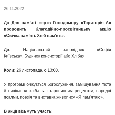
26.11.2022
До Дня пам
’яті жертв Голодомору «Територія А»
проводить благодійно-просвітницьку акцію
«Свічка пам
’
яті. Хліб пам
’
яті».
Де:
Національний заповідник «Софія
Київська», Будинок консисторії або Хлібня.
Коли:
26 листопада, о 13:00.
У програмі очікується богослужіння, замішування тіста
й випікання хліба за старовинним рецептом, народні
псалми, поезія та виставка живопису «Я пам
’ятаю».
В акції візьмуть участь
: