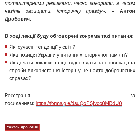
тоталітарними режимами, чесно говорити, а часом
навіть захищати, історичну правду»,
–
Антон
Дробович.
В ході лекції буду обговорені зокрема такі питання:
Які сучасні тенденції у світі?
Яка позиція України у питаннях історичної пам‘яті?
Як долати виклики та що відповідати на провокації та
спроби використання історії у не надто доброчесних
справах?
Реєстрація за
посиланням:
https://forms.gle/dsuQoPSjvco8MBdU8
#Антон Дробович