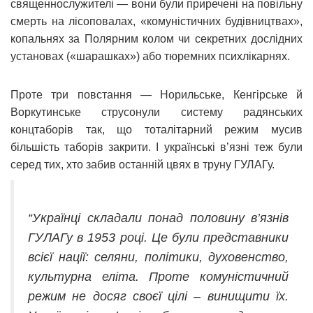
священнослужителі — вони були приречені на повільну
смерть на лісоповалах, «комуністичних будівництвах»,
копальнях за Полярним колом чи секретних дослідних
установах («шарашках») або тюремних психлікарнях.
Проте три повстання — Норильське, Кенгірське й
Воркутинське струсонули систему радянських
концтаборів так, що тоталітарний режим мусив
більшість таборів закрити. І українські в’язні теж були
серед тих, хто забив останній цвях в труну ГУЛАГу.
“Українці складали понад половину в’язнів
ГУЛАГу в 1953 році. Це були представники
всієї нації: селяни, політики, духовенство,
культурна еліта. Проте комуністичний
режим не досяг своєї цілі – винищити їх.