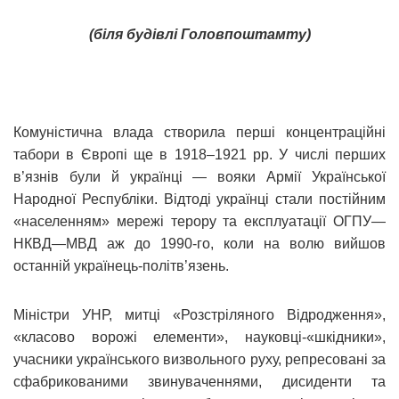
(біля будівлі Головпоштамту)
Комуністична влада створила перші концентраційні
табори в Європі ще в 1918–1921 рр. У числі перших
в’язнів були й українці — вояки Армії Української
Народної Республіки. Відтоді українці стали постійним
«населенням» мережі терору та експлуатації ОГПУ—
НКВД—МВД аж до 1990-го, коли на волю вийшов
останній українець-політв’язень.
Міністри УНР, митці «Розстріляного Відродження»,
«класово ворожі елементи», науковці‑«шкідники»,
учасники українського визвольного руху, репресовані за
сфабрикованими звинуваченнями, дисиденти та