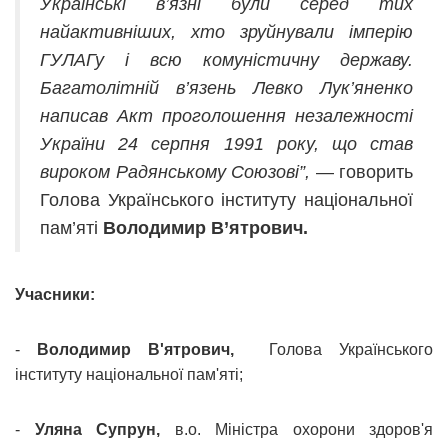
Українські в’язні були серед тих
найактивніших, хто зруйнували імперію
ГУЛАГу і всю комуністичну державу.
Багатолітній в’язень Левко Лук’яненко
написав Акт проголошення незалежності
України 24 серпня 1991 року, що став
вироком Радянському Союзові”,
— говорить
Голова Українського інституту національної
пам’яті
Володимир В’ятрович.
Учасники:
-
Володимир В'ятрович,
Голова Українського
інституту національної пам'яті;
-
Уляна Супрун,
в.о. Міністра охорони здоров'я