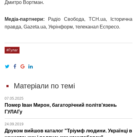
Дмитро Вортман.
Медіа-партнери:
Радіо Свобода, ТСН.ua, Історична
правда, Gazeta.ua, Укрінформ, телеканал Еспресо.
#Гулаг
Матеріали по темі
07.05.2025
Помер Іван Мирон, багаторічний політв'язень
ГУЛАГу
24.09.2019
Друком вийшов каталог "Тріумф людини. Українці в