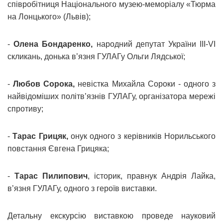
співробітниця Національного музею-меморіалу «Тюрма
на Лонцького» (Львів);
-
Олена Бондаренко,
народний депутат України III-VI
скликань, донька в’язня ГУЛАГу Ольги Лядської;
-
Любов Сорока,
невістка Михайла Сороки - одного з
найвідоміших політв’язнів ГУЛАГу, організатора мережі
спротиву;
-
Тарас Грицяк,
онук одного з керівників Норильського
повстання Євгена Грицяка;
-
Тарас Пилипович
, історик, правнук Андрія Лайка,
в’язня ГУЛАГу, одного з героїв виставки.
Детальну екскурсію виставкою проведе науковий