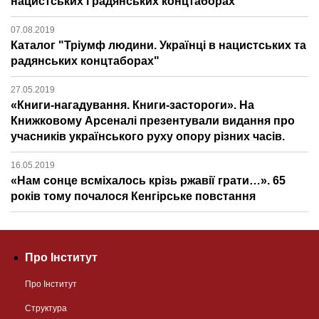
нацистських і радянських концтаборах"
07.08.2019
Каталог "Тріумф людини. Українці в нацистських та
радянських концтаборах"
27.05.2019
«Книги-нагадування. Книги-застороги». На
Книжковому Арсеналі презентували видання про
учасників українського руху опору різних часів.
16.05.2019
«Нам сонце всміхалось крізь ржавії грати…». 65
років тому почалося Кенгірське повстання
Про Інститут
Про Інститут
Структура