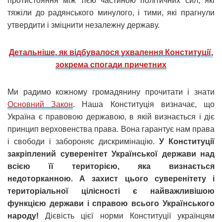
протистояння між тією частиною політичних сил, які
тяжіли до радянського минулого, і тими, які прагнули
утвердити і зміцнити незалежну державу.
Детальніше, як відбувалося ухвалення Конституції,
зокрема спогади причетних
Ми радимо кожному громадянину прочитати і знати
Основний Закон
. Наша Конституція визначає, що
Україна є правовою державою, в якій визнається і діє
принцип верховенства права. Вона гарантує нам права
і свободи і забороняє дискримінацію.
У Конституції
закріплений суверенітет Української держави над
всією її територією, яка визнається
недоторканною. А захист цього суверенітету і
територіальної цілісності є найважливішою
функцією держави і справою всього Українського
народу!
Дієвість цієї норми Конституції українцям