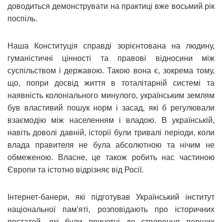
доводиться демонструвати на практиці вже восьмий рік
поспіль.
Наша Конституція справді зорієнтована на людину,
гуманістичні цінності та правові відносини між
суспільством і державою. Такою вона є, зокрема тому,
що, попри досвід життя в тоталітарній системі та
наявність колоніального минулого, українським землям
був властивий пошук норм і засад, які б регулювали
взаємодію між населенням і владою. В українській,
навіть доволі давній, історії були тривалі періоди, коли
влада правителя не була абсолютною та нічим не
обмеженою. Власне, це також робить нас частиною
Європи та істотно відрізняє від Росії.
Інтернет-банери, які підготував Український інститут
національної пам'яті, розповідають про історичних
постатей, які були причетні до створення перших