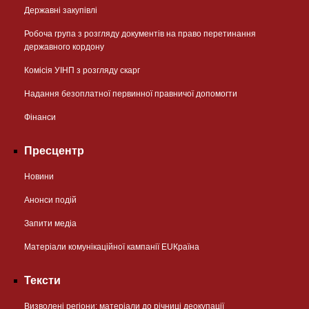
Державні закупівлі
Робоча група з розгляду документів на право перетинання
державного кордону
Комісія УІНП з розгляду скарг
Надання безоплатної первинної правничої допомогти
Фінанси
Пресцентр
Новини
Анонси подій
Запити медіа
Матеріали комунікаційної кампанії EUКраїна
Тексти
Визволені регіони: матеріали до річниці деокупації