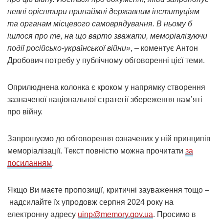
певні орієнтири принаймні державним інституціям
та органам місцевого самоврядування. В ньому б
ішлося про те, на що варто зважати, меморіалізуючи
події російсько-української війни»
, – коментує Антон
Дробович потребу у публічному обговоренні цієї теми.
Оприлюднена колонка є кроком у напрямку створення
зазначеної національної стратегії збереження памʼяті
про війну.
Запрошуємо до обговорення означених у ній принципів
меморіалізації. Текст повністю можна прочитати
за
посиланням
.
Якщо Ви маєте пропозиції, критичні зауваження тощо –
надсилайте їх упродовж серпня 2024 року на
електронну адресу
uinp@memory.gov.ua
. Просимо в