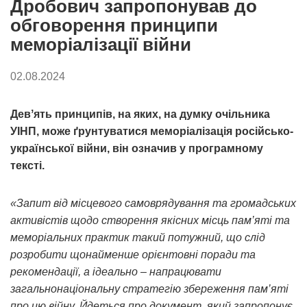
Дробович запропонував до
обговорення принципи
меморіалізації війни
02.08.2024
Девʼять принципів, на яких, на думку очільника
УІНП, може ґрунтуватися меморіалізація російсько-
української війни, він означив у програмному
тексті.
«Запит від місцевого самоврядування та громадських
активістів щодо створення якісних місць пам’яті та
меморіальних практик такий потужний, що слід
розробити щонайменше орієнтовні поради та
рекомендації, а ідеально – напрацювати
загальнонаціональну стратегію збереження пам’яті
про цю війну. Йдеться про документ, який запропонує