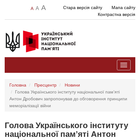
A
Стара версія сайту
Мапа сайту
A
A
Контрастна версія
Toggle
navigati
Головна
Пресцентр
Новини
Голова Українського інституту національної памʼяті
Антон Дробович запропонував до обговорення принципи
меморіалізації війни
Голова Українського інституту
національної памʼяті Антон